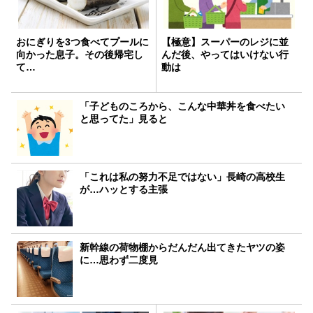
おにぎりを3つ食べてプールに
【極意】スーパーのレジに並
向かった息子。その後帰宅し
んだ後、やってはいけない行
て…
動は
「子どものころから、こんな中華丼を食べたい
と思ってた」見ると
「これは私の努力不足ではない」長崎の高校生
が…ハッとする主張
新幹線の荷物棚からだんだん出てきたヤツの姿
に…思わず二度見