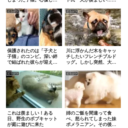
男性の「勇気ある行動」
(笑)
が、小さな命を救った！
どうぶつ
どうぶつ
保護されたのは「子犬と
川に浮かんだ木をキャッ
子猫」のコンビ。深い絆
チしたいフレンチブルド
で結ばれた彼らが迎える
ッグ。しかし突然、大き
結末は…
な波が襲ってきて…！？
どうぶつ
どうぶつ
これは羨ましい！ある
姉のご飯を間違って食
日、野生のボブキャット
べ、怒られてしまった妹
が庭に遊びに来た
ポメラニアン。その後の