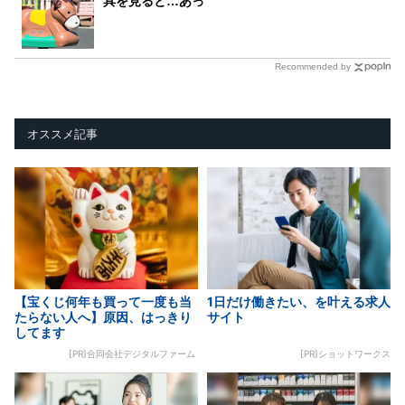
具を見ると…あっ
Recommended by
オススメ記事
【宝くじ何年も買って一度も当
1日だけ働きたい、を叶える求人
たらない人へ】原因、はっきり
サイト
してます
[PR]合同会社デジタルファーム
[PR]ショットワークス