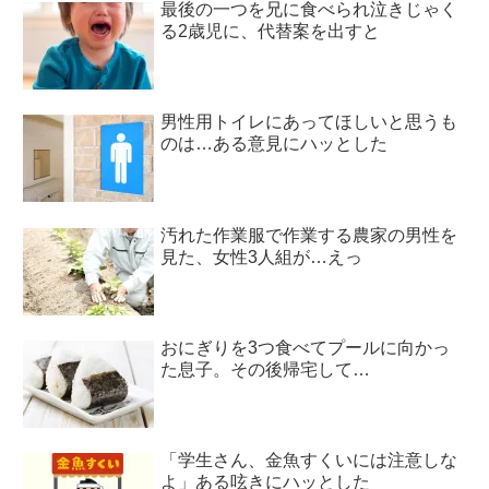
最後の一つを兄に食べられ泣きじゃく
る2歳児に、代替案を出すと
男性用トイレにあってほしいと思うも
のは…ある意見にハッとした
汚れた作業服で作業する農家の男性を
見た、女性3人組が…えっ
おにぎりを3つ食べてプールに向かっ
た息子。その後帰宅して…
「学生さん、金魚すくいには注意しな
よ」ある呟きにハッとした