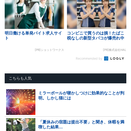
明日働ける単発バイト求人サイ
コンビニで買うのは損！たばこ
ト
税なしの新型タバコが爆売れ中
[PR]ショットワークス
[PR]株式会社HAL
Recommended by
こちらも人気
ミラーボールが寝かしつけに効果的なことが判
明。しかし猫には
「夏休みの宿題は提出不要」と聞き、休暇を満
喫した結果…