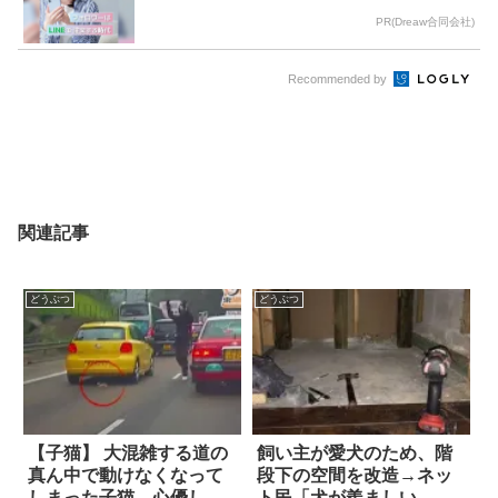
PR(Dreaw合同会社)
Recommended by
関連記事
どうぶつ
どうぶつ
【子猫】 大混雑する道の
飼い主が愛犬のため、階
真ん中で動けなくなって
段下の空間を改造→ネッ
しまった子猫。心優しい
ト民「犬が羨ましい…」