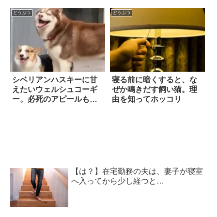
気遣いに…思わずホッコ
リ！
どうぶつ
どうぶつ
シベリアンハスキーに甘
寝る前に暗くすると、な
えたいウェルシュコーギ
ぜか鳴きだす飼い猫。理
ー。必死のアピールも実
由を知ってホッコリ
らず…切ない結果に！？
【は？】在宅勤務の夫は、妻子が寝室
へ入ってから少し経つと…