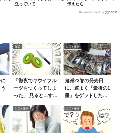
立っていて…
伝えたら
Recommended by
作品
生活と仕事
ルに
「徹夜でキウイフル
鬼滅23巻の発売日
よう
ーツをつくってしま
に、運よく『最後の1
った」 見ると…すげ
冊』をゲットした男
ええええ！
性が…すげえ！
生活と仕事
生活と仕事