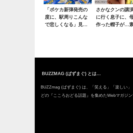
「ポケカ新弾発売の
さかなクンの講
度に、駅周りこんな
に行く息子に、
で悲しくなる」見る
作った帽子が…
と…
すぎる 4枚
BUZZMAG (ばずまぐ) とは…
BUZZmag (ばずまぐ) は、「笑える」「楽しい
どの『こころおどる話題』を集めたWebマガジン