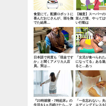
食堂にて。配膳ロボットに
【極意】スーパーの
喜んだおじさんが、頭を撫
並んだ後、やっては
でた結果…
い行動は
日本語で何度も「現金です
「女児が食べられた
か」と聞くアメリカ人店
になってる」ある遊
員。実は…
ると…あっ
『23時就寝・7時起床』の
「一生忘れない」夫
生活を1ヵ月続けたら…マ
エディングドレスを