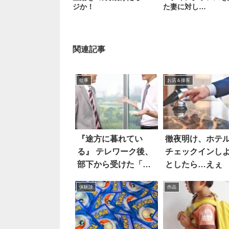
ジか！
た妻に対し…
関連記事
仕事
お店＆接客
『途方に暮れてい
徹夜明け、ホテ
る』 テレワーク後、
チェックインし
部下から受けた「相
としたら…えぇ
談」に絶句
体験談
作品