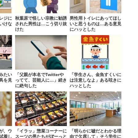
レジに
秋葉原で怪しい宗教に勧誘
男性用トイレにあってほし
いけな
された男性は…こう切り抜
いと思うものは…ある意見
けた
にハッとした
みたい
「父親が本名でTwitterや
「学生さん、金魚すくいに
具を見
ってて、芸能人に…」続き
は注意しなよ」ある呟きに
に絶句した
ハッとした
が、ウ
「イラッ」惣菜コーナーに
「明らかに嘘だとわかる理
試着し
スーツの男たちがぼーっと
由で欠席して」そう学生に