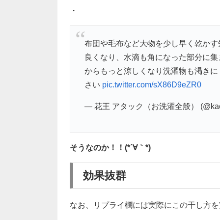
・
布団や毛布など大物を少し早く乾かす
良くなり、水滴も角になった部分に集
からもっと涼しくなり洗濯物も渇きに
さい
pic.twitter.com/sX86D9eZR0
— 花王 アタック（お洗濯全般） (@kao_a
そうなのか！！(*´∀｀*)
効果抜群
なお、リプライ欄には実際にこの干し方を