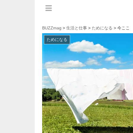
BUZZmag
>
生活と仕事
>
ためになる
> 今ここ
ためになる