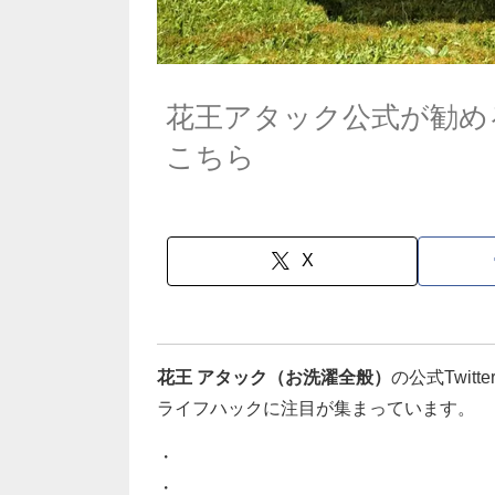
花王アタック公式が勧め
こちら
X
花王 アタック（お洗濯全般）
の公式Twitt
ライフハックに注目が集まっています。
・
・