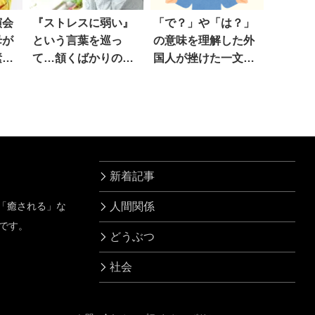
演会
『ストレスに弱い』
「で？」や「は？」
母が
という言葉を巡っ
の意味を理解した外
素敵
て…頷くばかりの
国人が挫けた一文字
「反論」がコチラ
は…
新着記事
」「癒される」な
人間関係
です。
どうぶつ
社会