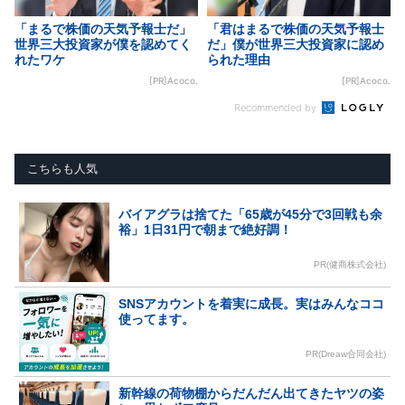
「まるで株価の天気予報士だ」
「君はまるで株価の天気予報士
世界三大投資家が僕を認めてく
だ」僕が世界三大投資家に認め
れたワケ
られた理由
[PR]Acoco.
[PR]Acoco.
Recommended by
こちらも人気
バイアグラは捨てた「65歳が45分で3回戦も余
裕」1日31円で朝まで絶好調！
PR(健商株式会社)
SNSアカウントを着実に成長。実はみんなココ
使ってます。
PR(Dreaw合同会社)
新幹線の荷物棚からだんだん出てきたヤツの姿