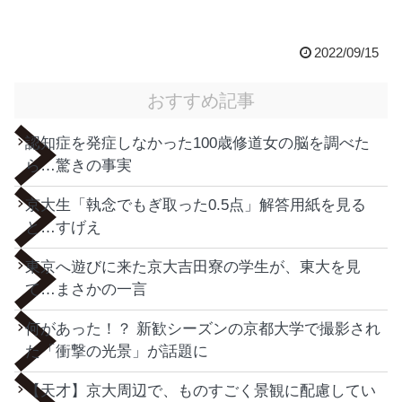
2022/09/15
おすすめ記事
認知症を発症しなかった100歳修道女の脳を調べた
ら…驚きの事実
京大生「執念でもぎ取った0.5点」解答用紙を見る
と…すげえ
東京へ遊びに来た京大吉田寮の学生が、東大を見
て…まさかの一言
何があった！？ 新歓シーズンの京都大学で撮影され
た「衝撃の光景」が話題に
【天才】京大周辺で、ものすごく景観に配慮してい