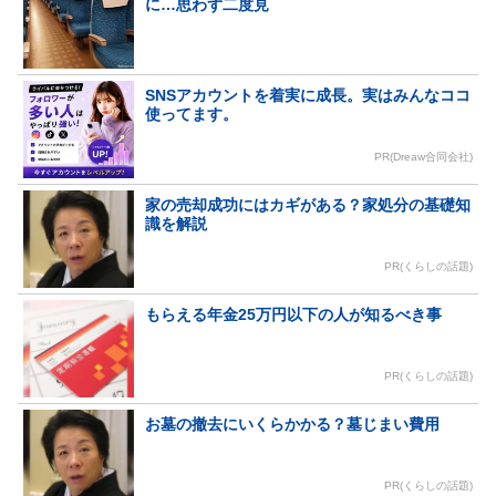
に…思わず二度見
SNSアカウントを着実に成長。実はみんなココ
使ってます。
PR(Dreaw合同会社)
家の売却成功にはカギがある？家処分の基礎知
識を解説
PR(くらしの話題)
もらえる年金25万円以下の人が知るべき事
PR(くらしの話題)
お墓の撤去にいくらかかる？墓じまい費用
PR(くらしの話題)