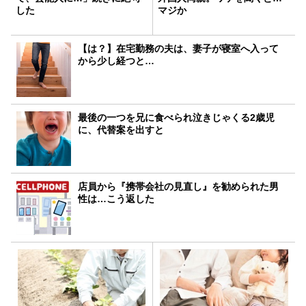
した
マジか
【は？】在宅勤務の夫は、妻子が寝室へ入って
から少し経つと…
最後の一つを兄に食べられ泣きじゃくる2歳児
に、代替案を出すと
店員から『携帯会社の見直し』を勧められた男
性は…こう返した