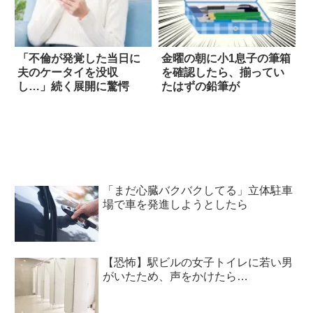
「不倫が発覚した当日に
金曜の朝に小1息子の筆箱
夫のケータイを没収
を確認したら、揃ってい
し…」続く展開に驚愕
たはずの鉛筆が
「まだ心臓バクバクしてる」立体駐車
場で車を発進しようとしたら
【恐怖】駅ビルの女子トイレに若い男
がいたため、声をかけたら…