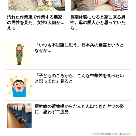
汚れた作業服で作業する農家
長期休暇になると家に来る男
の男性を見た、女性3人組が…
性。母の愛人かと思っていた
えっ
ら…
「いつも不思議に思う」日本兵の幽霊というと
なぜか…
「子どものころから、こんな中華丼を食べたい
と思ってた」見ると
新幹線の荷物棚からだんだん出てきたヤツの姿
に…思わず二度見
Recommended by