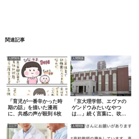
関連記事
人間関係
人間関係
「育児が一番辛かった時
「京大理学部、エヴァの
期の話」を描いた漫画
ゲンドウみたいなやつ
に、共感の声が殺到 6枚
は…」続く言葉に、吹い
た！
シニア
人間関係