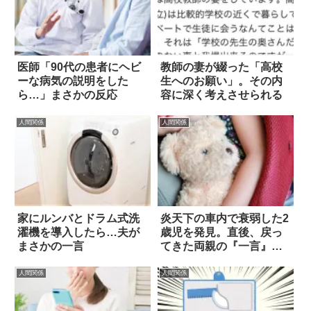
医師「90代の患者にヘビ
教師の妻が綴った「高校
ーな病気の説明をした
生へのお願い」。その内
ら…」まさかの反応
容に深く考えさせられる
人間関係
人間関係
家にルンバとドラム式洗
炎天下の車内で衰弱した2
濯機を導入したら…夫が
歳児を発見。直後、戻っ
まさかの一言
てきた両親の『一言』に
あ然とした
人間関係
人間関係