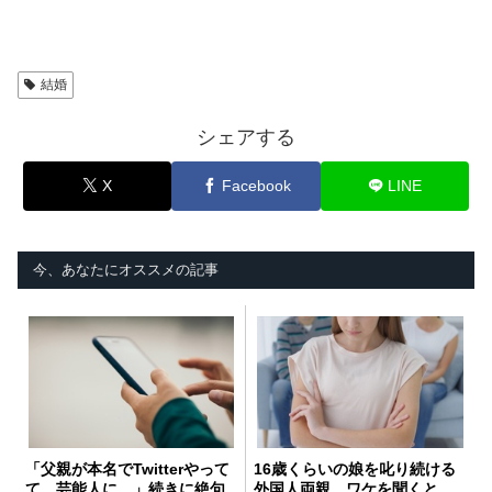
結婚
シェアする
X
Facebook
LINE
今、あなたにオススメの記事
「父親が本名でTwitterやって
16歳くらいの娘を叱り続ける
て、芸能人に…」続きに絶句
外国人両親。ワケを聞くと…