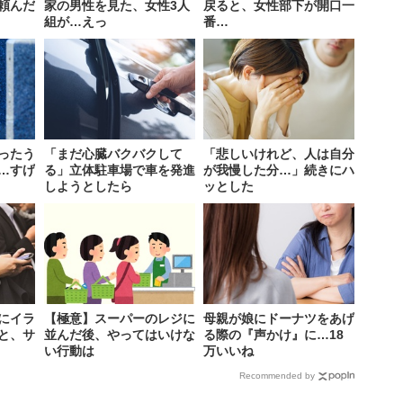
頼んだ
家の男性を見た、女性3人
戻ると、女性部下が開口一
組が…えっ
番…
ったう
「まだ心臓バクバクして
「悲しいけれど、人は自分
…すげ
る」立体駐車場で車を発進
が我慢した分…」続きにハ
しようとしたら
ッとした
にイラ
【極意】スーパーのレジに
母親が娘にドーナツをあげ
と、サ
並んだ後、やってはいけな
る際の『声かけ』に…18
い行動は
万いいね
Recommended by