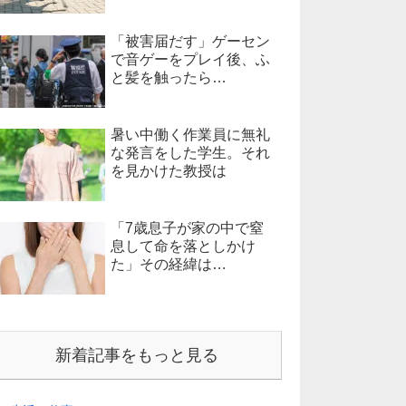
「被害届だす」ゲーセン
で音ゲーをプレイ後、ふ
と髪を触ったら…
暑い中働く作業員に無礼
な発言をした学生。それ
を見かけた教授は
「7歳息子が家の中で窒
息して命を落としかけ
た」その経緯は…
新着記事をもっと見る