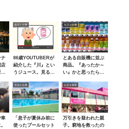
生活と仕事
生活と仕事
ーナ
86歳YOUTUBERが
とある自販機に並ぶ
閉店
紹介した『川』とい
商品。『あったか～
断』
うジュース。見る
い』かと思ったら…
と…えっ
え！？
生活と仕事
お店＆接客
で車
「息子が夏休み前に
万引きを疑われた親
に。
使ったプールセット
子。窮地を救ったの