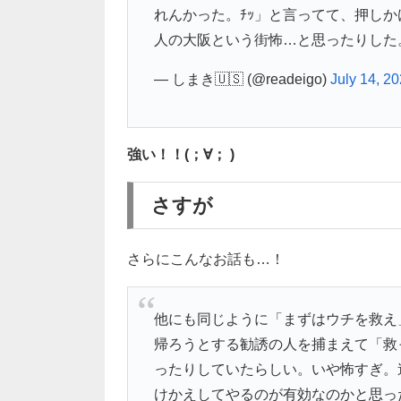
れんかった。ﾁｯ」と言ってて、押し
人の大阪という街怖…と思ったりした
— しまき🇺🇸 (@readeigo)
July 14, 2
強い！！(；∀； )
さすが
さらにこんなお話も…！
他にも同じように「まずはウチを救え
帰ろうとする勧誘の人を捕まえて「救
ったりしていたらしい。いや怖すぎ。
けかえしてやるのが有効なのかと思っ