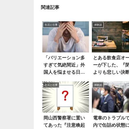
関連記事
生活と仕事
体験談
「バリエーション多
とある飲食店オ
すぎて気絶間近」外
ーが下した、『
国人を悩ませる日本
よりも悲しい決
語は…
に絶句
生活と仕事
体験談
岡山西警察署に置い
電車のトラブル
てあった『注意喚起
内で缶詰め状態