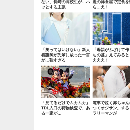
ない」長崎の高校生が…ハ
走の洋食屋で定食を
ッとする主張
ら…え！
「笑ってはいけない」新人
「母親がふざけて作
看護師が先輩に放った一言
ちの墓」見てみると
が…強すぎる
えええ！
「見てるだけでムカムカ」
電車で泣く赤ちゃん
TDL入口の荷物検査で、あ
つくオジサン。する
る一家が…
ラリーマンが