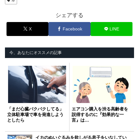
本
シェアする
X
Facebook
LINE
今、あなたにオススメの記事
「まだ心臓バクバクしてる」
エアコン購入を渋る高齢者を
立体駐車場で車を発進しよう
説得するのに『効果的な一
としたら
言』は…
イカのぬいぐるみを欲しがる息子をいなしてい