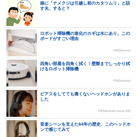
娘に「ナメクジは引越し前のカタツムリ」と話
す夫。すると？
ロボット掃除機の進化のカギは水にあり。この
ボードがすごい理由
PR(Dreame)
四角い部屋を四角く拭く！壁際までしっかり拭
けるロボット掃除機
PR(Dreame)
ピアスをしてても痛くないヘッドホンがありま
した
PR(Marshall Group AB)
音楽シーンを支えた64年の歴史、このヘッドホ
ンで感じてみて