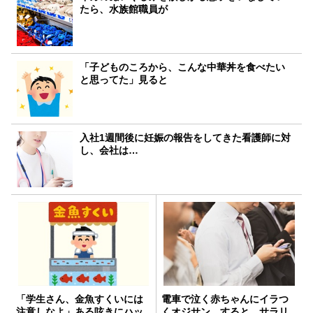
たら、水族館職員が
「子どものころから、こんな中華丼を食べたい
と思ってた」見ると
入社1週間後に妊娠の報告をしてきた看護師に対
し、会社は…
「学生さん、金魚すくいには
電車で泣く赤ちゃんにイラつ
注意しなよ」ある呟きにハッ
くオジサン。すると、サラリ