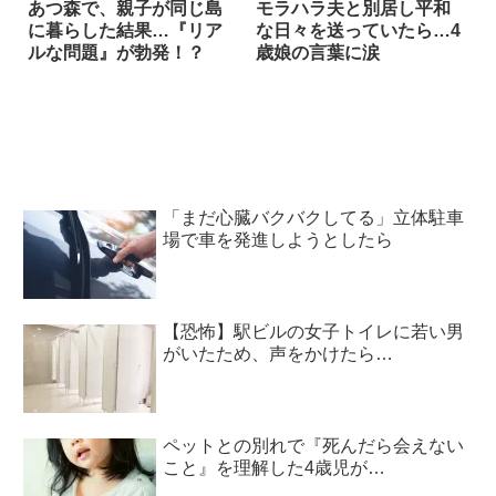
あつ森で、親子が同じ島
モラハラ夫と別居し平和
に暮らした結果…『リア
な日々を送っていたら…4
ルな問題』が勃発！？
歳娘の言葉に涙
「まだ心臓バクバクしてる」立体駐車
場で車を発進しようとしたら
【恐怖】駅ビルの女子トイレに若い男
がいたため、声をかけたら…
ペットとの別れで『死んだら会えない
こと』を理解した4歳児が…