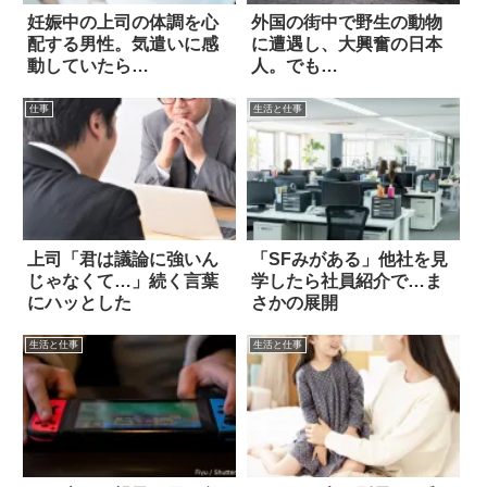
妊娠中の上司の体調を心
外国の街中で野生の動物
配する男性。気遣いに感
に遭遇し、大興奮の日本
動していたら…
人。でも…
仕事
生活と仕事
上司「君は議論に強いん
「SFみがある」他社を見
じゃなくて…」続く言葉
学したら社員紹介で…ま
にハッとした
さかの展開
生活と仕事
生活と仕事