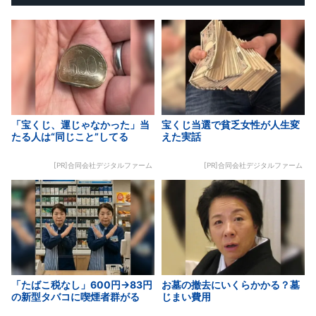
「宝くじ、運じゃなかった」当
宝くじ当選で貧乏女性が人生変
たる人は“同じこと”してる
えた実話
[PR]合同会社デジタルファーム
[PR]合同会社デジタルファーム
「たばこ税なし」600円→83円
お墓の撤去にいくらかかる？墓
の新型タバコに喫煙者群がる
じまい費用