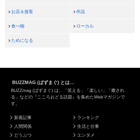
お店＆接客
作品
食べ物
ローカル
ためになる
BUZZMAG (ばずまぐ) とは…
BUZZmag (ばずまぐ) は、「笑える」「楽しい」「癒され
る」などの『こころおどる話題』を集めたWebマガジンで
す。
新着記事
ランキング
人間関係
生活と仕事
どうぶつ
エンタメ