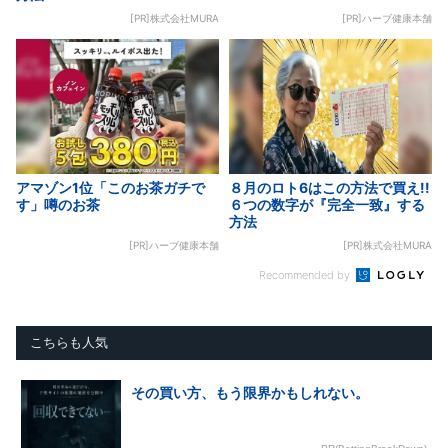
[PR]株式会社MURA
[PR]ハーブ健康本舗
アマゾン1位「このお茶ガチで
８月のロト6はこの方法で買え!!
す」噂のお茶
６つの数字が『完全一致』する
方法
[PR]ハーブ健康本舗
[PR]株式会社MURA
Recommended by
こちらも人気
その買い方、もう限界かもしれない。