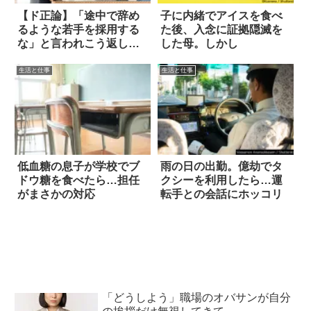
【ド正論】「途中で辞め
子に内緒でアイスを食べ
るような若手を採用する
た後、入念に証拠隠滅を
な」と言われこう返し
した母。しかし
た！
生活と仕事
生活と仕事
低血糖の息子が学校でブ
雨の日の出勤。億劫でタ
ドウ糖を食べたら…担任
クシーを利用したら…運
がまさかの対応
転手との会話にホッコリ
「どうしよう」職場のオバサンが自分