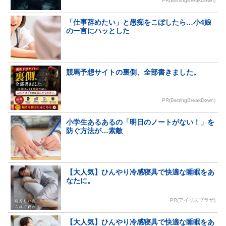
PR(BettingBreakDown)
「仕事辞めたい」と愚痴をこぼしたら…小4娘
の一言にハッとした
競馬予想サイトの裏側、全部書きました。
PR(BettingBreakDown)
小学生あるあるの「明日のノートがない！」を
防ぐ方法が…素敵
【大人気】ひんやり冷感寝具で快適な睡眠をあ
なたに。
PR(アイリスプラザ)
【大人気】ひんやり冷感寝具で快適な睡眠をあ