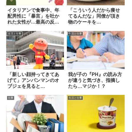
イタリアンで食事中、年
「こういう人だから痩せ
配男性に「暴言」を吐か
てるんだな」同僚が頂き
れた女性が…最高の反
物のケーキを…
論！
生活と仕事
生活と仕事
「新しい顔持ってきてあ
我が子の『PH』の読み方
げて」アンパンマンのオ
が違うと気づき、指摘し
ブジェを見ると…
たら…マジか！？
仕事
生活と仕事