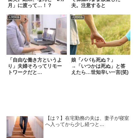
月」に渡って…！？
夫。注意すると
人間関係
人間関係
「自由な働き方というよ
娘「パパも死ぬ？」
り」夫婦そろってリモー
→「いつかは死ぬ」と答
トワークだと…
えたら…世知辛い一言(笑)
【は？】在宅勤務の夫は、妻子が寝室
へ入ってから少し経つと…