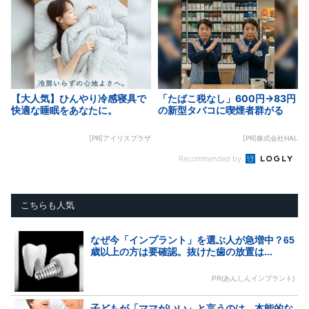
【大人気】ひんやり冷感寝具で
「たばこ税なし」600円→83円
快適な睡眠をあなたに。
の新型タバコに喫煙者群がる
[PR]アイリスプラザ
[PR]株式会社HAL
Recommended by
こちらも人気
なぜ今「インプラント」を選ぶ人が急増中？65
歳以上の方は要確認。抜けた歯の放置は...
PR(あんしんインプラント)
子どもが「ママがいい」と言うのは、本能的な