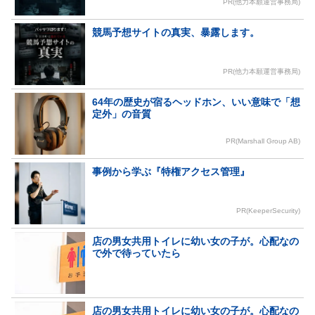
PR(他力本願運営事務局)
競馬予想サイトの真実、暴露します。
PR(他力本願運営事務局)
64年の歴史が宿るヘッドホン、いい意味で「想
定外」の音質
PR(Marshall Group AB)
事例から学ぶ『特権アクセス管理』
PR(KeeperSecurity)
店の男女共用トイレに幼い女の子が。心配なの
で外で待っていたら
店の男女共用トイレに幼い女の子が。心配なの