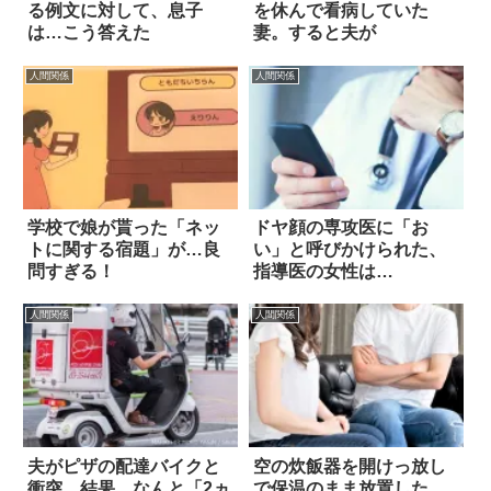
る例文に対して、息子
を休んで看病していた
は…こう答えた
妻。すると夫が
人間関係
人間関係
学校で娘が貰った「ネッ
ドヤ顔の専攻医に「お
トに関する宿題」が…良
い」と呼びかけられた、
問すぎる！
指導医の女性は…
人間関係
人間関係
夫がピザの配達バイクと
空の炊飯器を開けっ放し
衝突。結果、なんと「2ヵ
で保温のまま放置した