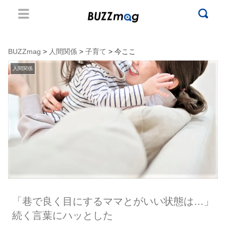
BUZZmag
>
人間関係
>
子育て
> 今ここ
人間関係
「巷で良く目にするママとがいい状態は…」
続く言葉にハッとした