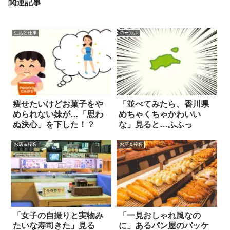
関連記事
生活と仕事
ローカル
痩せたいけどお菓子をや
「並べてみたら、香川県
められない妹が…「思わ
めちゃくちゃかわいい
ぬ決心」を下した！？
な」見ると…ふふっ
お店＆接客
お店＆接客
「女子の自撮りと実物み
「一見おしゃれ風なの
たいな寿司きた」見る
に」あるパン屋のパッケ