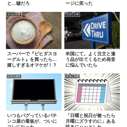
と…嘘だろ
ージに笑った
生活と仕事
生活と仕事
スーパーで『ビヒダスヨ
米国にて。よく注文と違
ーグルト』を買ったら…
う品が出てくるため発音
嬉しすぎるオマケが！？
に悩んでいたら
お店＆接客
生活と仕事
いつもバグっているパチ
「日曜と祝日が被ったら
ンコ屋の看板が、ついに
月曜にズラすのに」ある
コレになった
呟きにハッとした