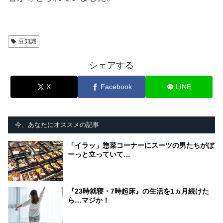
豆知識
シェアする
X
Facebook
LINE
今、あなたにオススメの記事
「イラッ」惣菜コーナーにスーツの男たちがぼ
ーっと立っていて…
『23時就寝・7時起床』の生活を1ヵ月続けた
ら…マジか！