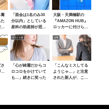
ち蕎
「面会は1名のみ30
大阪・天満橋駅の
れた
分以内」としている
『AMAZON HUB』
僚。
産科の助産師が思う
ロッカーに付けられ
ことは
た名前が…素敵！！
生活と仕事
仕事
置さ
「心が綺麗だからコ
「こんなミスしてる
が…
ロコロをかけていて
ようじゃ…」と注意
も…」続きに笑った
された新人が、この
返し