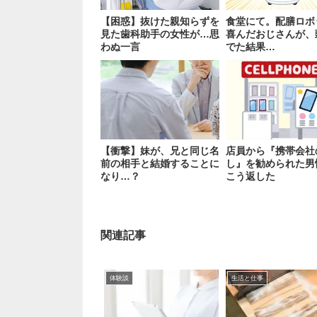
【困惑】抜けた親知らずを
食堂にて。配膳ロボ
見た歯科助手の女性が…思
喜んだおじさんが、
わぬ一言
でた結果…
【衝撃】妹が、兄と同じ名
店員から『携帯会社
前の相手と結婚することに
し』を勧められた男
なり…？
こう返した
関連記事
体験談
生活と仕事