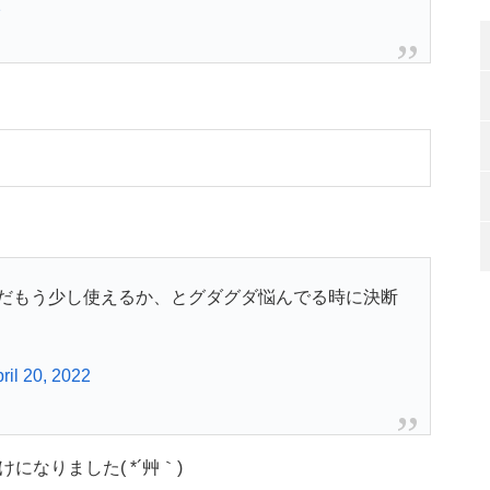
2
だもう少し使えるか、とグダグダ悩んでる時に決断
ril 20, 2022
なりました( *´艸｀)