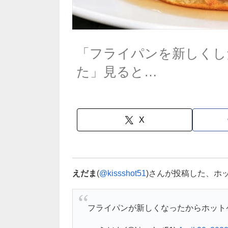
「フライパンを新しくし
た」見ると…
X
えだま
(
@kissshot51
)さんが投稿した、ホ
フライパンが新しくなったからホット