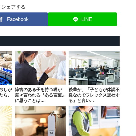
シェアする
Facebook
LINE
欲しが
障害のある子を持つ親が
後輩が、「子どもが体調不
たら、
度々言われる『ある言葉』
良なのでフレックス退社す
に思うことは…
る」と言い…