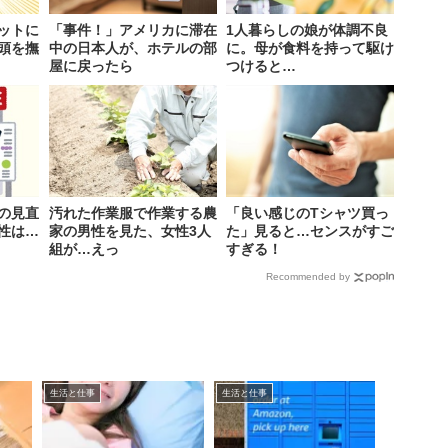
ットに
「事件！」アメリカに滞在
1人暮らしの娘が体調不良
頭を撫
中の日本人が、ホテルの部
に。母が食料を持って駆け
屋に戻ったら
つけると…
の見直
汚れた作業服で作業する農
「良い感じのTシャツ買っ
性は…
家の男性を見た、女性3人
た」見ると…センスがすご
組が…えっ
すぎる！
Recommended by
生活と仕事
生活と仕事