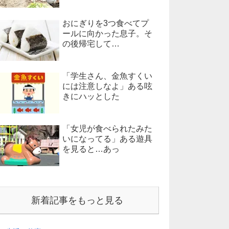
おにぎりを3つ食べてプ
ールに向かった息子。そ
の後帰宅して…
「学生さん、金魚すくい
には注意しなよ」ある呟
きにハッとした
「女児が食べられたみた
いになってる」ある遊具
を見ると…あっ
新着記事をもっと見る