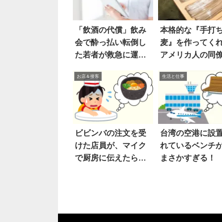
「飲酒の代償」飲み
本格的な『手打
会で酔っ払い転倒し
麦』を作ってく
た若者が救急に運ば
アメリカ人の同
れ…
食べてみると…
お店＆接客
生活と仕事
ビビンバの注文を受
台湾の空港に設
けた店員が、マイク
れているベンチ
で厨房に伝えたら…
まさかすぎる！
あ