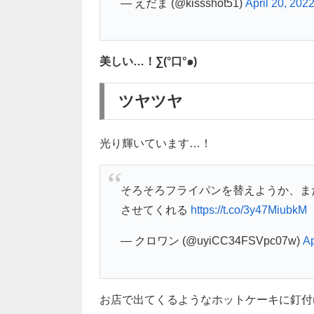
— えだま (@kissshot51)
April 20, 202
美しい…！∑(°口°๑)
ツヤツヤ
光り輝いています…！
そろそろフライパンを替えようか、ま
させてくれる
https://t.co/3y47MiubkM
— クロワン (@uyiCC34FSVpc07w)
Ap
お店で出てくるようなホットケーキに釘付けに