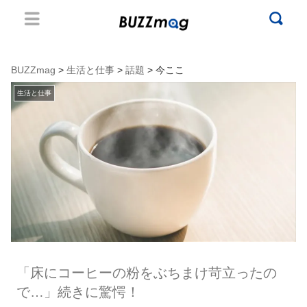
BUZZmag
>
生活と仕事
>
話題
> 今ここ
生活と仕事
「床にコーヒーの粉をぶちまけ苛立ったの
で…」続きに驚愕！