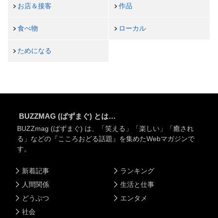
お店＆接客
作品
食べ物
ローカル
ためになる
BUZZMAG (ばずまぐ) とは…
BUZZmag (ばずまぐ) は、「笑える」「楽しい」「癒され
る」などの『こころおどる話題』を集めたWebマガジンで
す。
新着記事
ランキング
人間関係
生活と仕事
どうぶつ
エンタメ
社会