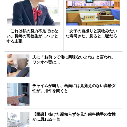
「これは私の努力不足ではな
「女子の自撮りと実物みたい
い」長崎の高校生が…ハッと
な寿司きた」見ると…嘘だろ
する主張
夫に「お前って俺に興味ないよね」と言われ、
ワンオペ妻は…
チャイムが鳴り、画面には見覚えのない高齢女
性が。用件を聞くと
【困惑】抜けた親知らずを見た歯科助手の女性
が…思わぬ一言