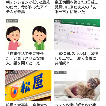
朝テンションが低い2歳児
帝王切開を終えた3日後…
のため、母が作ったアイ
見舞いに来た友人の『あ
テムが最高
る一言』に泣いた
生活と仕事
仕事
「自粛生活で更に痩せ
「EXCELスキルは、習得
た」と言うスリムな知
した上で…」続く言葉に
人。話を聞くと…え
共感続々
生活と仕事
生活と仕事
松屋で食事中、突然マツ
ラテンな妻『眠れない夜