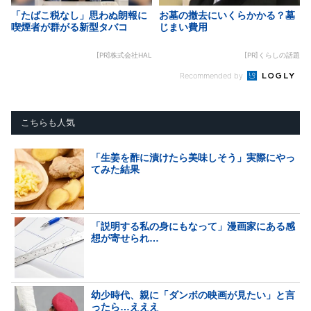
「たばこ税なし」思わぬ朗報に
お墓の撤去にいくらかかる？墓
喫煙者が群がる新型タバコ
じまい費用
[PR]株式会社HAL
[PR]くらしの話題
Recommended by
こちらも人気
「生姜を酢に漬けたら美味しそう」実際にやっ
てみた結果
「説明する私の身にもなって」漫画家にある感
想が寄せられ…
幼少時代、親に「ダンボの映画が見たい」と言
ったら…えええ