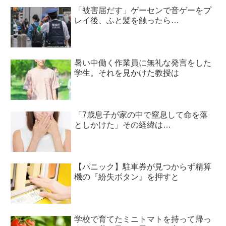
「被害届だす」ゲーセンで音ゲーをプ
レイ後、ふと髪を触ったら…
暑い中働く作業員に無礼な発言をした
学生。それを見かけた教授は
「7歳息子が家の中で窒息して命を落
としかけた」その経緯は…
【パニック】駐車券が見つからず精算
機の『紛失ボタン』を押すと
学校で育てたミニトマトを持って帰っ