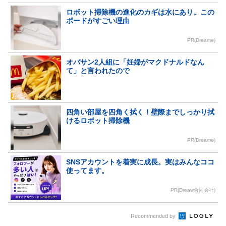
ロボット掃除機の進化のカギは水にあり。この
ボードがすごい理由
PR(Dreame)
オバサン2人組に「妊婦がマクドナルドなん
て」と言われたので
四角い部屋を四角く拭く！壁際までしっかり拭
けるロボット掃除機
PR(Dreame)
SNSアカウントを着実に成長。実はみんなココ
使ってます。
PR(Dreaw合同会社)
Recommended by