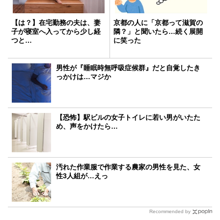
【は？】在宅勤務の夫は、妻
京都の人に「京都って滋賀の
子が寝室へ入ってから少し経
隣？」と聞いたら…続く展開
つと…
に笑った
男性が『睡眠時無呼吸症候群』だと自覚したき
っかけは…マジか
【恐怖】駅ビルの女子トイレに若い男がいたた
め、声をかけたら…
汚れた作業服で作業する農家の男性を見た、女
性3人組が…えっ
Recommended by