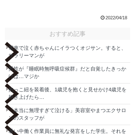
2022/04/18
おすすめ記事
電車で泣く赤ちゃんにイラつくオジサン。すると、
サラリーマンが
男性が『睡眠時無呼吸症候群』だと自覚したきっか
けは…マジか
抱っこ紐を装着後、1歳児を抱くと見せかけ4歳児を
抱き上げたら…
「本当に無理すぎて泣ける」美容室やまつエクサロ
ンのスタッフが
暑い中働く作業員に無礼な発言をした学生。それを