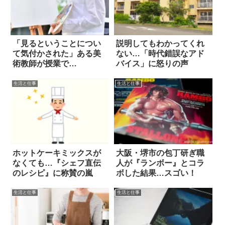
「見るということについ
説明してもわかってくれ
て気付かされた」ある美
ない…「時代錯誤なアド
術教師が授業で…
バイス」に怒りの声
生活と仕事
生活と仕事
ホットケーキミックスが
大阪・堺市の包丁研ぎ職
なくても…『シェフ直伝
人が『ランボー』とコラ
のレシピ』に称賛の嵐
ボした結果…スゴい！
生活と仕事
生活と仕事