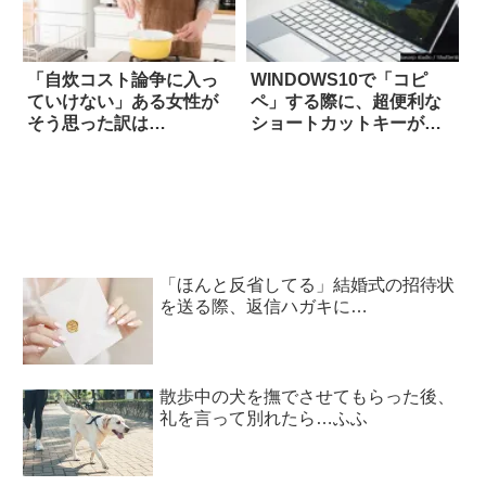
「自炊コスト論争に入っ
WINDOWS10で「コピ
ていけない」ある女性が
ペ」する際に、超便利な
そう思った訳は…
ショートカットキーがコ
レ！！
「ほんと反省してる」結婚式の招待状
を送る際、返信ハガキに…
散歩中の犬を撫でさせてもらった後、
礼を言って別れたら…ふふ