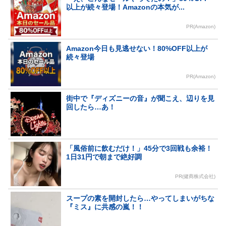
以上が続々登場！Amazonの本気が...
PR(Amazon)
Amazon今日も見逃せない！80%OFF以上が
続々登場
PR(Amazon)
街中で『ディズニーの音』が聞こえ、辺りを見
回したら…あ！
「風俗前に飲むだけ！」45分で3回戦も余裕！
1日31円で朝まで絶好調
PR(健商株式会社)
スープの素を開封したら…やってしまいがちな
『ミス』に共感の嵐！！