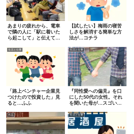
あまりの疲れから、電車
【試したい】梅雨の寝苦
で隣の人に「駅に着いた
しさを解消する簡単な方
ら起こして」と伝えて眠
法が…コチラ
ってしまったところ…
生活と仕事
生活と仕事
「路上ベンチャー企業見
『同性愛への偏見』を口
つけたので投資した」見
にした50代の女性。それ
ると…ふふ
を聞いた母が…スゴい対
応
作品
生活と仕事