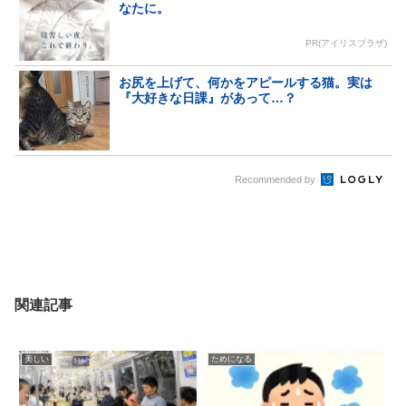
なたに。
PR(アイリスプラザ)
お尻を上げて、何かをアピールする猫。実は
『大好きな日課』があって…？
Recommended by
関連記事
美しい
ためになる