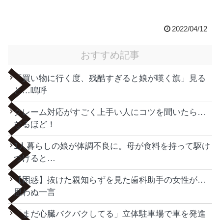
2022/04/12
おすすめ記事
「買い物に行く度、残酷すぎると娘が嘆く旗」見る
と…嗚呼
クレーム対応がすごく上手い人にコツを聞いたら…
なるほど！
1人暮らしの娘が体調不良に。母が食料を持って駆け
つけると…
【困惑】抜けた親知らずを見た歯科助手の女性が…
思わぬ一言
「まだ心臓バクバクしてる」立体駐車場で車を発進