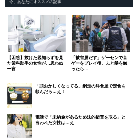
今、あなたにオススメの記事
【困惑】抜けた親知らずを見
「被害届だす」ゲーセンで音
た歯科助手の女性が…思わぬ
ゲーをプレイ後、ふと髪を触
一言
ったら…
「頭おかしくなってる」網走の洋食屋で定食を
頼んだら…え！
電話で「未納金があるため法的措置を取る」と
言われた女性は…え