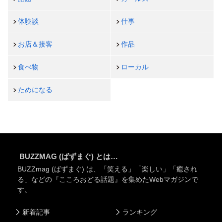
体験談
仕事
お店＆接客
作品
食べ物
ローカル
ためになる
BUZZMAG (ばずまぐ) とは…
BUZZmag (ばずまぐ) は、「笑える」「楽しい」「癒され
る」などの『こころおどる話題』を集めたWebマガジンで
す。
新着記事
ランキング