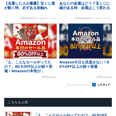
【当選した人が暴露】宝くじ運
あなたの金運はどう？宝くじに
が動く時、必ずある前触れ
縁がある時、金運はこう変わる
[PR]合同会社デジタルファーム
[PR]合同会社デジタルファーム
「え、こんなセールやってた
Amazon今日も見逃せない！8
の？」80％OFF以上が続々登
0%OFF以上が続々登場
場！Amazonの本気が...
[PR]Amazon
[PR]Amazon
Recommended by
こちらも人気
「え、こんなセールやってたの？」80％OFF