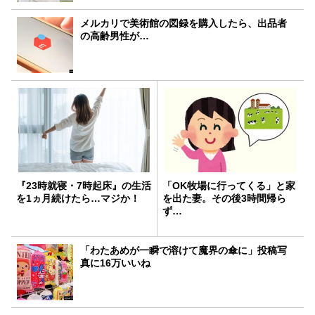
メルカリで美術館の図録を購入したら、出品者
の高齢男性が…
『23時就寝・7時起床』の生活
「OK牧場に行ってくる」と家
を1ヵ月続けたら…マジか！
を出た妻。その後3時間帰ら
ず…
「わたあめが一瞬で溶けて魔界の傘に」投稿写
真に16万いいね