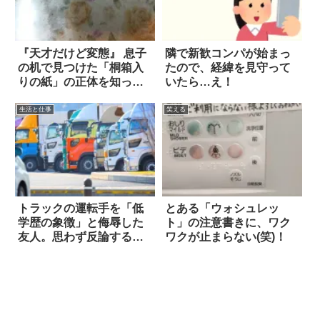
『天才だけど変態』 息子
隣で新歓コンパが始まっ
の机で見つけた「桐箱入
たので、経緯を見守って
りの紙」の正体を知っ
いたら…え！
て、ビビった！
生活と仕事
笑える
トラックの運転手を「低
とある「ウォシュレッ
学歴の象徴」と侮辱した
ト」の注意書きに、ワク
友人。思わず反論する
ワクが止まらない(笑)！
と…