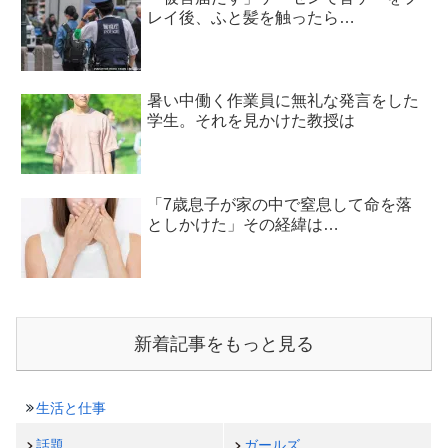
レイ後、ふと髪を触ったら…
暑い中働く作業員に無礼な発言をした
学生。それを見かけた教授は
「7歳息子が家の中で窒息して命を落
としかけた」その経緯は…
新着記事をもっと見る
生活と仕事
話題
ガールズ