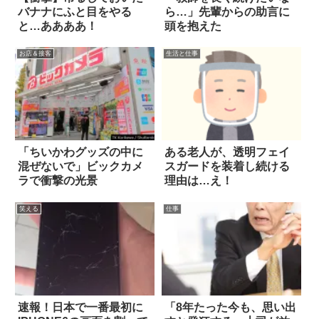
バナナにふと目をやる
ら…」先輩からの助言に
と…ああああ！
頭を抱えた
お店＆接客
生活と仕事
「ちいかわグッズの中に
ある老人が、透明フェイ
混ぜないで」ビックカメ
スガードを装着し続ける
ラで衝撃の光景
理由は…え！
笑える
仕事
速報！日本で一番最初に
「8年たった今も、思い出