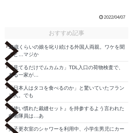
2022/04/07
おすすめ記事
16歳くらいの娘を叱り続ける外国人両親。ワケを聞
くと…マジか
「見てるだけでムカムカ」TDL入口の荷物検査で、
ある一家が…
「日本人はタコを食べるのか」と驚いていたフラン
ス人。でも
『使い慣れた裁縫セット』を持参するよう言われた
自衛隊員は…あ
女子更衣室のシャワーを利用中、小学生男児にカー