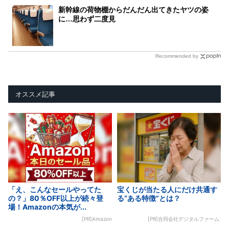
新幹線の荷物棚からだんだん出てきたヤツの姿
に…思わず二度見
Recommended by
オススメ記事
「え、こんなセールやってた
宝くじが当たる人にだけ共通す
の？」80％OFF以上が続々登
る“ある特徴”とは？
場！Amazonの本気が...
[PR]Amazon
[PR]合同会社デジタルファーム