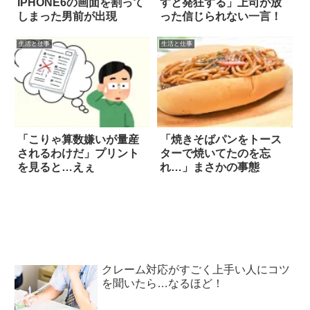
IPHONE6の画面を割って
すと発狂する」上司が放
しまった男前が出現
った信じられない一言！
生活と仕事
生活と仕事
「こりゃ算数嫌いが量産
「焼きそばパンをトース
されるわけだ」プリント
ターで焼いてたのを忘
を見ると…えぇ
れ…」まさかの事態
クレーム対応がすごく上手い人にコツ
を聞いたら…なるほど！