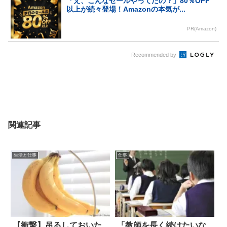
「え、こんなセールやってたの？」80％OFF
以上が続々登場！Amazonの本気が...
PR(Amazon)
Recommended by
関連記事
生活と仕事
仕事
【衝撃】吊るしておいた
「教師を長く続けたいな