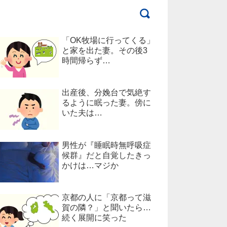
「OK牧場に行ってくる」
と家を出た妻。その後3
時間帰らず…
出産後、分娩台で気絶す
るように眠った妻。傍に
いた夫は…
男性が『睡眠時無呼吸症
候群』だと自覚したきっ
かけは…マジか
京都の人に「京都って滋
賀の隣？」と聞いたら…
続く展開に笑った