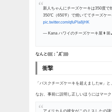
新人ちゃんにチーズケーキは350度で焼
350℃（650℉）で焼いててチーズケ
pic.twitter.com/qfuPIa8jHK
— Kana ハワイのチーズケーキ屋👩🏼‍🍳
なんと((((；ﾟДﾟ))))
衝撃
「バスクチーズケーキを超えましたw」と、
なお、事前に説明し正しいほうにはマーク
アメリカ人の彼女がこのミスしたの謎