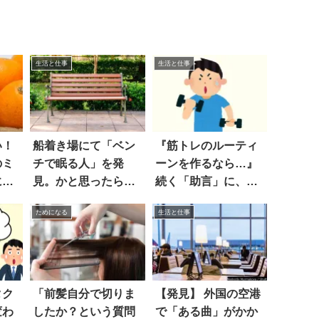
生活と仕事
生活と仕事
い！
船着き場にて「ベン
『筋トレのルーティ
のミ
チで眠る人」を発
ーンを作るなら…』
に注
見。かと思ったら…
続く「助言」に、ハ
えええ！？
ッとした！
ためになる
生活と仕事
タク
「前髪自分で切りま
【発見】 外国の空港
変わ
したか？という質問
で「ある曲」がかか