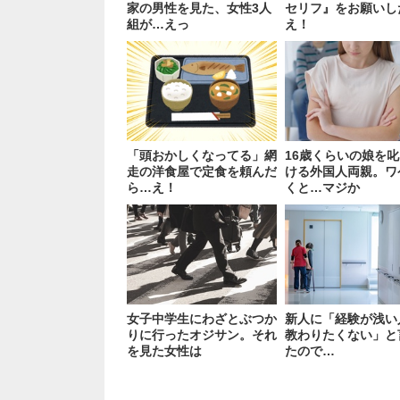
家の男性を見た、女性3人
セリフ』をお願いし
組が…えっ
え！
「頭おかしくなってる」網
16歳くらいの娘を
走の洋食屋で定食を頼んだ
ける外国人両親。ワ
ら…え！
くと…マジか
女子中学生にわざとぶつか
新人に「経験が浅い
りに行ったオジサン。それ
教わりたくない」と
を見た女性は
たので…