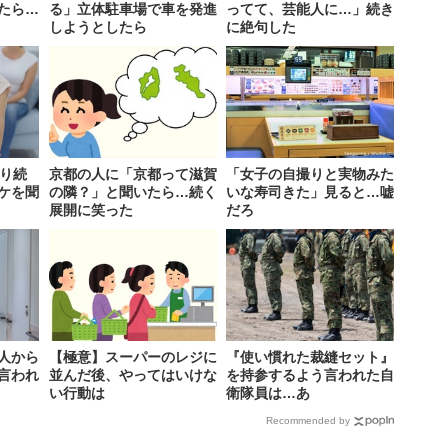
たら…
る」立体駐車場で車を発進
ってて、芸能人に…」続き
しようとしたら
に絶句した
叱り続
京都の人に「京都って滋賀
「女子の自撮りと実物みた
ケを聞
の隣？」と聞いたら…続く
いな寿司きた」見ると…嘘
展開に笑った
だろ
人から
【極意】スーパーのレジに
『使い慣れた裁縫セット』
言われ
並んだ後、やってはいけな
を持参するよう言われた自
い行動は
衛隊員は…あ
Recommended by