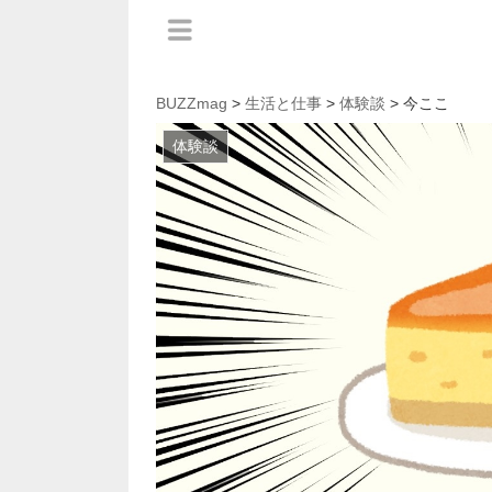
BUZZmag
>
生活と仕事
>
体験談
> 今ここ
体験談