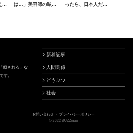
えに
は…」美容師の呟き
ったら、日本人だけ
に安堵する人が続出
が…！？
(笑)
新着記事
」「癒される」な
人間関係
です。
どうぶつ
社会
お問い合わせ
・
プライバシーポリシー
©
2022
BUZZmag