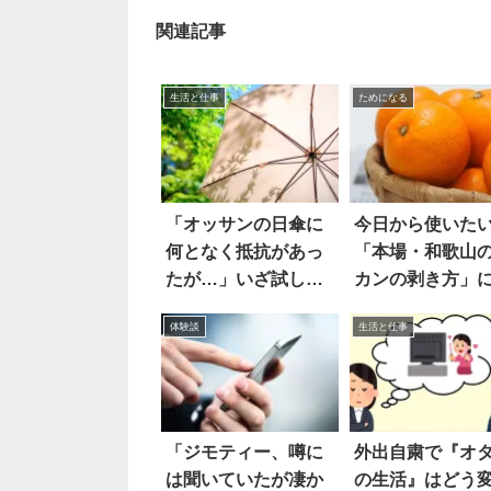
関連記事
生活と仕事
ためになる
「オッサンの日傘に
今日から使いた
何となく抵抗があっ
「本場・和歌山
たが…」いざ試して
カンの剥き方」
みたら
目が集まる
体験談
生活と仕事
「ジモティー、噂に
外出自粛で『オ
は聞いていたが凄か
の生活』はどう