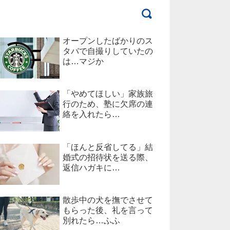
オープンしたばかりのス
タバで自撮りしていたの
は…マジか
「やめてほしい」家族旅
行のため、塾に欠席の連
絡を入れたら…
「ほんと反省してる」結
婚式の招待状を送る際、
返信ハガキに…
散歩中の犬を撫でさせて
もらった後、礼を言って
別れたら…ふふ