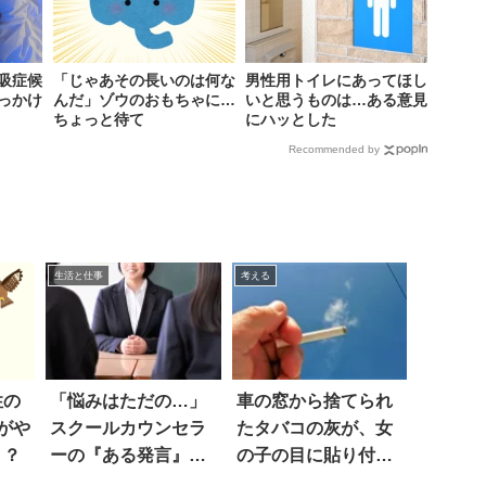
吸症候
「じゃあその長いのは何な
男性用トイレにあってほし
っかけ
んだ」ゾウのおもちゃに…
いと思うものは…ある意見
ちょっと待て
にハッとした
Recommended by
生活と仕事
考える
性の
「悩みはただの…」
車の窓から捨てられ
がや
スクールカウンセラ
たタバコの灰が、女
！？
ーの『ある発言』に
の子の目に貼り付く
絶句
→眼科で患部を削る