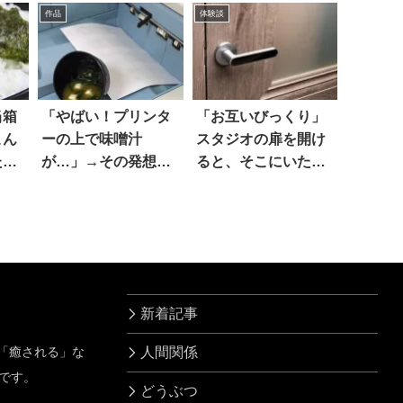
作品
体験談
事態に…
当箱
「やばい！プリンタ
「お互いびっくり」
こん
ーの上で味噌汁
スタジオの扉を開け
たこ
が…」→その発想は
ると、そこにいたの
なかった(笑)
は…
新着記事
」「癒される」な
人間関係
です。
どうぶつ