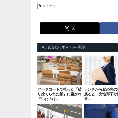
シュール
X
今、あなたにオススメの記事
フードコートで拾った『破
ランチから勤め先の
り捨てられた紙』に書かれ
戻ると、女性部下が
ていたのは…
番…