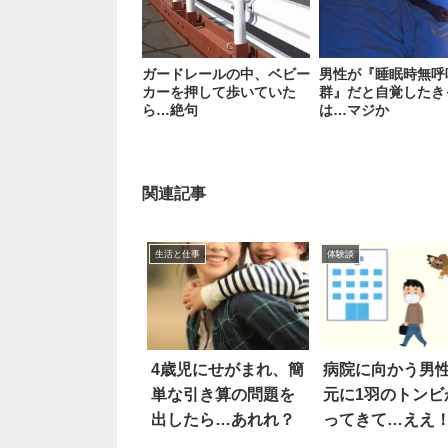
ガードレールの中、ベビー
男性が『睡眠時無呼
カーを押して歩いていた
群』だと自覚したき
ら…絶句
は…マジか
関連記事
生活と仕事
体験談
4歳児にせがまれ、簡
病院に向かう男
単な引き算の問題を
元に1羽のトンビ
出したら…あれれ？
ってきて…ええ