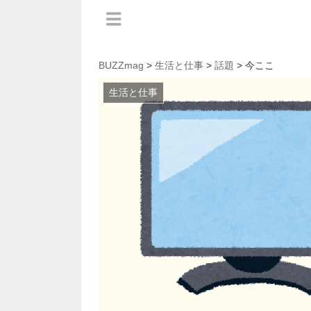
BUZZmag
>
生活と仕事
>
話題
> 今ここ
生活と仕事