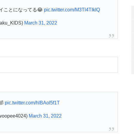
イことになってる😂
pic.twitter.com/M3Tl4TIkIQ
u_KIDS)
March 31, 2022
🤣
pic.twitter.com/hlBAoI5f1T
woopee4024)
March 31, 2022