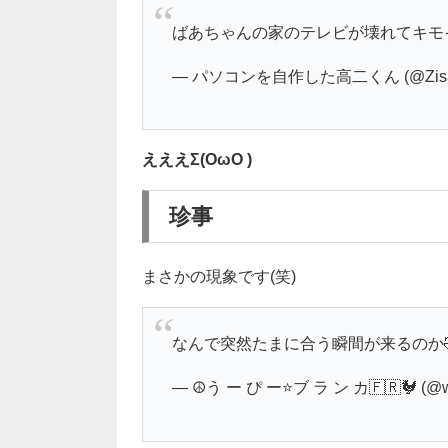
ばあちゃんの家のテレビが壊れてキモ
— パソコンを自作した高二くん (@Zisak
えええΣ(OωO )
珍事
まさかの現象です(笑)
なんで突然たまに合う瞬間が来るのか
— ☮️う ー ぴ ー⭐️ブ ラ ン カ🇫🇷🐓 (@