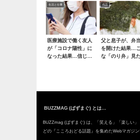
生活と仕事
作品
医療施設で働く友人
父と息子が、弁
が「コロナ陽性」に
を開けた結果…
なった結果…信じが
な「のり弁」見
たい話に絶句！
とない(笑)!!
BUZZMAG (ばずまぐ) とは…
BUZZmag (ばずまぐ) は、「笑える」「楽しい
どの『こころおどる話題』を集めたWebマガジン