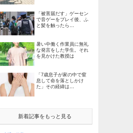
「被害届だす」ゲーセン
で音ゲーをプレイ後、ふ
と髪を触ったら…
暑い中働く作業員に無礼
な発言をした学生。それ
を見かけた教授は
「7歳息子が家の中で窒
息して命を落としかけ
た」その経緯は…
新着記事をもっと見る