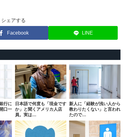
シェアする
Facebook
LINE
銀行に
日本語で何度も「現金です
新人に「経験が浅い人から
開口一
か」と聞くアメリカ人店
教わりたくない」と言われ
員。実は…
たので…