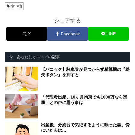
食べ物
シェアする
X
Facebook
LINE
今、あなたにオススメの記事
【パニック】駐車券が見つからず精算機の『紛
失ボタン』を押すと
「代理母出産、10ヶ月拘束でも1000万なら楽
勝」との声に思う事は
出産後、分娩台で気絶するように眠った妻。傍
にいた夫は…