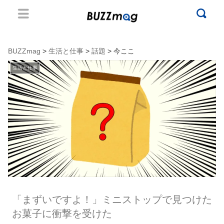
BUZZmag
>
生活と仕事
>
話題
> 今ここ
生活と仕事
「まずいですよ！」ミニストップで見つけた
お菓子に衝撃を受けた