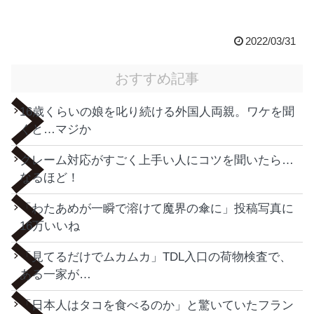
2022/03/31
おすすめ記事
16歳くらいの娘を叱り続ける外国人両親。ワケを聞
くと…マジか
クレーム対応がすごく上手い人にコツを聞いたら…
なるほど！
「わたあめが一瞬で溶けて魔界の傘に」投稿写真に
16万いいね
「見てるだけでムカムカ」TDL入口の荷物検査で、
ある一家が…
「日本人はタコを食べるのか」と驚いていたフラン