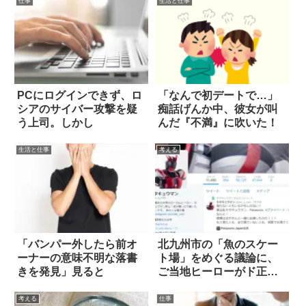
仕事
生活と仕事
PCにログインできず、ロ
「なんで初デートで…」
シアのサイバー攻撃を疑
痴話げんか中、彼女が叫
う上司。しかし
んだ『不満』に吹いた！
生活と仕事
考える
「バンパー外したら前オ
北九州市の「魚のスケー
ーナーの意味不明な落書
ト場」をめぐる議論に、
きを発見」見ると
ご当地ヒーローがド正論
で切りこむ
考える
仕事