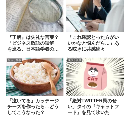
『了解』は失礼な言葉？
「これ確認とった方がい
「ビジネス敬語の誤解」
いかなと悩んだら…」あ
を巡る、日本語学者の呟
る呟きに共感続々
きが話題に
生活と仕事
生活と仕事
「泣いてる」カッテージ
「絶対TWITTER民のせ
チーズを作ったら…どう
い」タイの『キャットフ
してこうなった？
ード』を見て吹いた