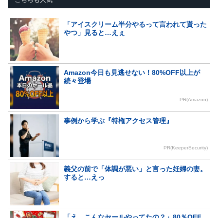
「アイスクリーム半分やるって言われて貰った
やつ」見ると…えぇ
Amazon今日も見逃せない！80%OFF以上が
続々登場
PR(Amazon)
事例から学ぶ『特権アクセス管理』
PR(KeeperSecurity)
義父の前で「体調が悪い」と言った妊婦の妻。
すると…えっ
「え、こんなセールやってたの？」80％OFF