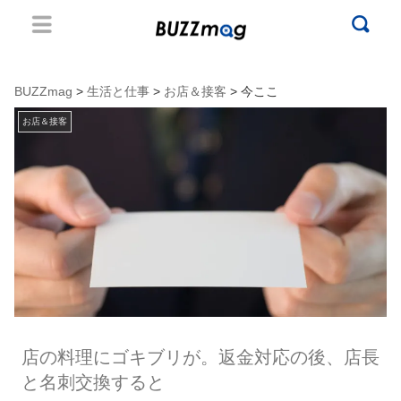
BUZZmag
>
生活と仕事
>
お店＆接客
> 今ここ
お店＆接客
店の料理にゴキブリが。返金対応の後、店長
と名刺交換すると