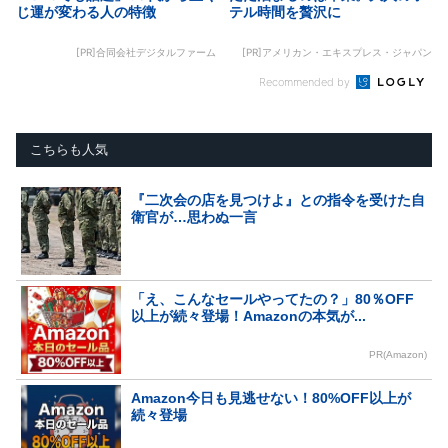
じ運が変わる人の特徴
テル時間を贅沢に
[PR]合同会社デジタルファーム
[PR]アメリカン・エキスプレス・ジャパン
Recommended by
こちらも人気
『二次会の店を見つけよ』との指令を受けた自
衛官が…思わぬ一言
「え、こんなセールやってたの？」80％OFF
以上が続々登場！Amazonの本気が...
PR(Amazon)
Amazon今日も見逃せない！80%OFF以上が
続々登場