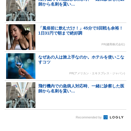
師から名刺を貰い…
「風俗前に飲むだけ！」45分で3回戦も余裕！
1日31円で朝まで絶好調
PR(健商株式会社)
なぜあの人は旅上手なのか。ホテルを使いこな
すコツ
PR(アメリカン・エキスプレス・ジャパン)
飛行機内での急病人対応時、一緒に診察した医
師から名刺を貰い…
Recommended by