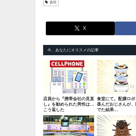
会社
X
今、あなたにオススメの記事
店員から『携帯会社の見直
食堂にて。配膳ロボ
し』を勧められた男性は…
喜んだおじさんが、
こう返した
でた結果…