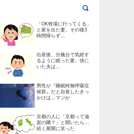
「OK牧場に行ってくる」
と家を出た妻。その後3
時間帰らず…
出産後、分娩台で気絶す
るように眠った妻。傍に
いた夫は…
男性が『睡眠時無呼吸症
候群』だと自覚したきっ
かけは…マジか
京都の人に「京都って滋
賀の隣？」と聞いたら…
続く展開に笑った