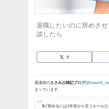
退職したいのに辞めさせ
談したら
X
看護師の
ささみ@雑記ブログ
(
@sasami_nu
まっています。
私｢辞めるには1年前から言うルール