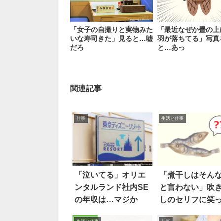
「女子の自撮りと実物みた
「最近なぜか畳の上
いな寿司きた」見ると…嘘
羽が落ちてる」写真
だろ
と…あっ
関連記事
仕事
生活と仕事
「泣いてる」オリエ
「煮干しはそん
ンタルランド社内SE
と言わない」吹
の年収は…マジか
しのセリフに笑