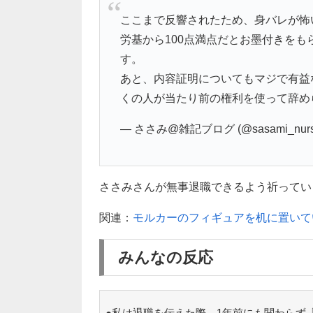
ここまで反響されたため、身バレが怖
労基から100点満点だとお墨付きを
す。
あと、内容証明についてもマジで有益
くの人が当たり前の権利を使って辞め
— ささみ@雑記ブログ (@sasami_nurs
ささみさんが無事退職できるよう祈ってい
関連：
モルカーのフィギュアを机に置いて
みんなの反応
●私は退職を伝えた際、1年前にも関わらず