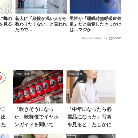
に蝉の
新人に「経験が浅い人から
男性が『睡眠時無呼吸症候
を見る
教わりたくない」と言われ
群』だと自覚したきっかけ
たので…
は…マジか
Recommended by
生活と仕事
生活と仕事
なこ
「吹きそうになっ
「中年になったら必
き出
た」歌舞伎でイヤホ
需品になった」写真
った
ンガイドを聞いてい
を見ると…たしかに
たら…