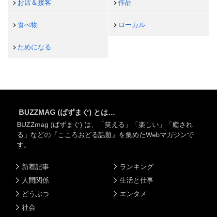
お店＆接客
作品
食べ物
ローカル
ためになる
BUZZMAG (ばずまぐ) とは…
BUZZmag (ばずまぐ) は、「笑える」「楽しい」「癒され
る」などの『こころおどる話題』を集めたWebマガジンで
す。
新着記事
ランキング
人間関係
生活と仕事
どうぶつ
エンタメ
社会