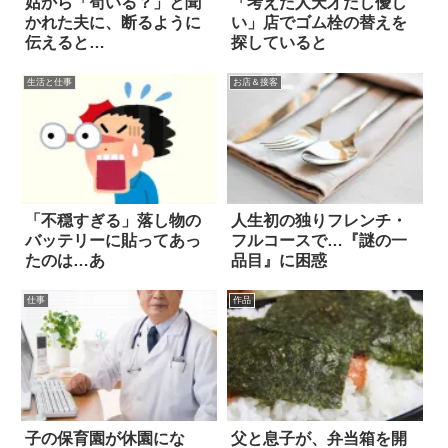
姑から「筍いる？」と聞
「考えた人天才だし優し
かれた夫に、断るように
い」店でゴム栓の替えを
伝えると…
探していると
生活と仕事
お店＆接客
「不穏すぎる」落し物の
人生初の独りフレンチ・
バッテリーに貼ってあっ
フルコースで…『謎の一
たのは…あ
品目』に困惑
仕事
作品
子の保育園が休園にな
父と息子が、弁当箱を開