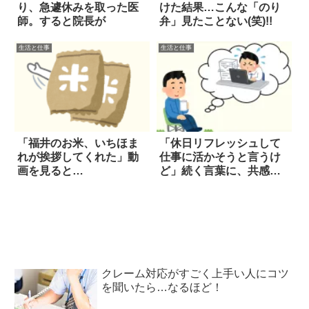
り、急遽休みを取った医
けた結果…こんな「のり
師。すると院長が
弁」見たことない(笑)!!
生活と仕事
生活と仕事
「福井のお米、いちほま
「休日リフレッシュして
れが挨拶してくれた」動
仕事に活かそうと言うけ
画を見ると…
ど」続く言葉に、共感の
嵐
クレーム対応がすごく上手い人にコツ
を聞いたら…なるほど！