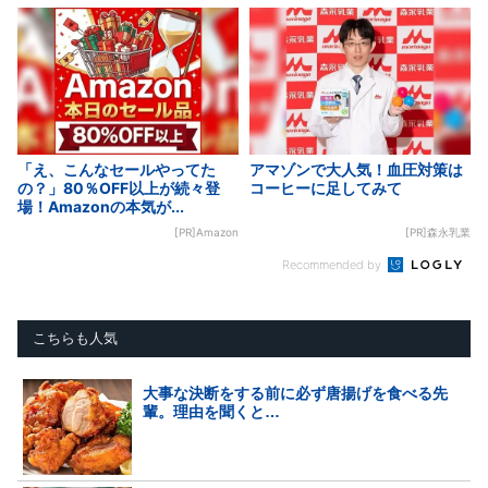
「え、こんなセールやってた
アマゾンで大人気！血圧対策は
の？」80％OFF以上が続々登
コーヒーに足してみて
場！Amazonの本気が...
[PR]Amazon
[PR]森永乳業
Recommended by
こちらも人気
大事な決断をする前に必ず唐揚げを食べる先
輩。理由を聞くと…