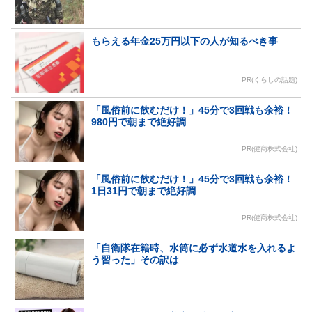
もらえる年金25万円以下の人が知るべき事
PR(くらしの話題)
「風俗前に飲むだけ！」45分で3回戦も余裕！
980円で朝まで絶好調
PR(健商株式会社)
「風俗前に飲むだけ！」45分で3回戦も余裕！
1日31円で朝まで絶好調
PR(健商株式会社)
「自衛隊在籍時、水筒に必ず水道水を入れるよ
う習った」その訳は