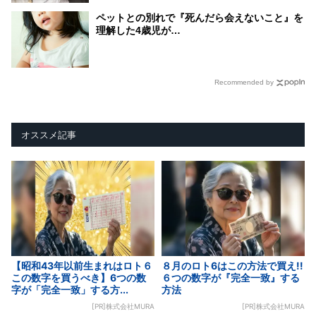
ペットとの別れで『死んだら会えないこと』を
理解した4歳児が…
Recommended by
オススメ記事
【昭和43年以前生まれはロト６
８月のロト6はこの方法で買え!!
この数字を買うべき】6つの数
６つの数字が『完全一致』する
字が「完全一致」する方...
方法
[PR]株式会社MURA
[PR]株式会社MURA