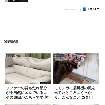
Recommended by
関連記事
どうぶつ
どうぶつ
ソファーの背もたれ部分
モモンガに扇風機の風を
が不自然に凹んでいる→
当てたところ…うっか
その原因がこちらです(笑)
り、こんなことに(笑)！