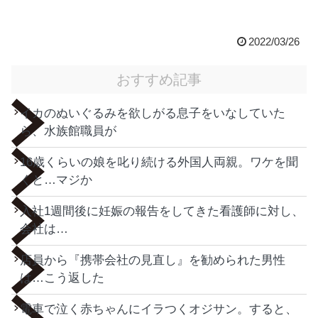
2022/03/26
おすすめ記事
イカのぬいぐるみを欲しがる息子をいなしていた
ら、水族館職員が
16歳くらいの娘を叱り続ける外国人両親。ワケを聞
くと…マジか
入社1週間後に妊娠の報告をしてきた看護師に対し、
会社は…
店員から『携帯会社の見直し』を勧められた男性
は…こう返した
電車で泣く赤ちゃんにイラつくオジサン。すると、