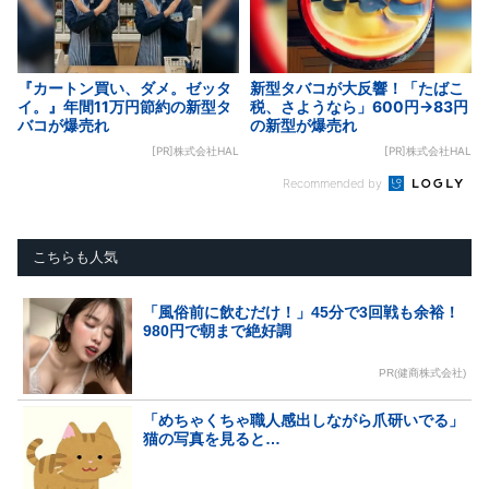
『カートン買い、ダメ。ゼッタ
新型タバコが大反響！「たばこ
イ。』年間11万円節約の新型タ
税、さようなら」600円→83円
バコが爆売れ
の新型が爆売れ
[PR]株式会社HAL
[PR]株式会社HAL
Recommended by
こちらも人気
「風俗前に飲むだけ！」45分で3回戦も余裕！
980円で朝まで絶好調
PR(健商株式会社)
「めちゃくちゃ職人感出しながら爪研いでる」
猫の写真を見ると…