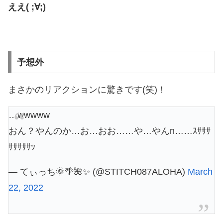
ええ( ;∀;)
予想外
まさかのリアクションに驚きです(笑)！
…wwwww
おん？やんのか…お…おお……や…やんn……ｽｻｻｻ
ｻｻｻｻｻｯ
— てぃっち🌞🌴🌺✨ (@STITCH087ALOHA)
March
22, 2022