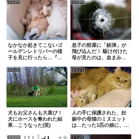
どうぶつ
どうぶつ
なかなか起きてこないゴ
息子の部屋に「銃弾」が
ールデンレトリバーの様
飛び込んだ！ 駆け付けた
子を見に行ったら…『全
母が見たのは、血まみれ
力の寝顔』に胸キュ
の床と…
ン！！
どうぶつ
どうぶつ
犬もお父さんも大喜び！
人の手に保護された、妊
犬にホースを奪われた結
娠中の母猫のミヌエット
果…こうなった(笑)
は…たった1匹の娘に、全
力で愛情を注いだ！
どうぶつ
どうぶつ