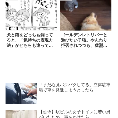
犬と猫をどっちも飼って
ゴールデンレトリバーと
ると、「気持ちの表現方
遊びたい子猫。やんわり
法」がどちらも違って楽
拒否されつつも、猛烈な
しい(笑) 3枚
アピールはやまず…！？
「まだ心臓バクバクしてる」立体駐車
場で車を発進しようとしたら
【恐怖】駅ビルの女子トイレに若い男
がいたため、声をかけたら…