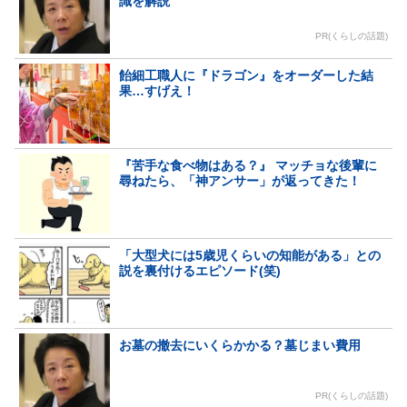
識を解説
PR(くらしの話題)
飴細工職人に『ドラゴン』をオーダーした結
果…すげえ！
『苦手な食べ物はある？』 マッチョな後輩に
尋ねたら、「神アンサー」が返ってきた！
「大型犬には5歳児くらいの知能がある」との
説を裏付けるエピソード(笑)
お墓の撤去にいくらかかる？墓じまい費用
PR(くらしの話題)