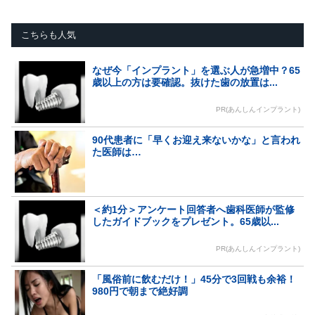
こちらも人気
なぜ今「インプラント」を選ぶ人が急増中？65
歳以上の方は要確認。抜けた歯の放置は...
PR(あんしんインプラント)
90代患者に「早くお迎え来ないかな」と言われ
た医師は…
＜約1分＞アンケート回答者へ歯科医師が監修
したガイドブックをプレゼント。65歳以...
PR(あんしんインプラント)
「風俗前に飲むだけ！」45分で3回戦も余裕！
980円で朝まで絶好調