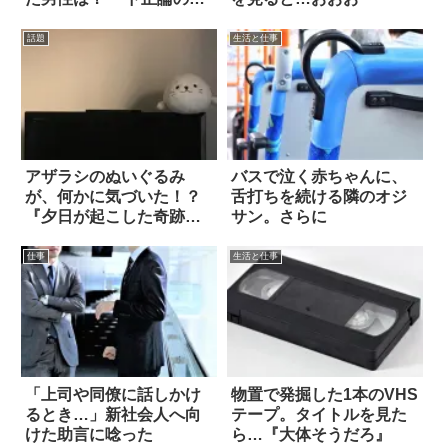
答」に拍手！
話題
生活と仕事
アザラシのぬいぐるみ
バスで泣く赤ちゃんに、
が、何かに気づいた！？
舌打ちを続ける隣のオジ
『夕日が起こした奇跡』
サン。さらに
をご覧あれ！
仕事
生活と仕事
「上司や同僚に話しかけ
物置で発掘した1本のVHS
るとき…」新社会人へ向
テープ。タイトルを見た
けた助言に唸った
ら…『大体そうだろ』