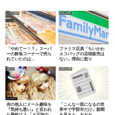
お店＆接客
お店＆接客
「やめてー！？」スーパ
ファミマ店員「ちいかわ
ーの鮮魚コーナーで売ら
エコバッグの店頭販売は
れていたのは…
ない」理由に怒り
笑える
生活と仕事
赤の他人にドール趣味を
「こんな一面になるの世
『気持ち悪い』と言われ
界中で宇部市だけ」新聞
た男性は？ 「ド正論の返
を見ると…おおお