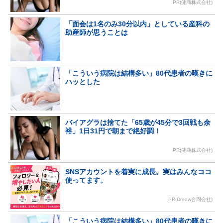
PR(健商株式会社)
「面会は1名のみ30分以内」としている産科の
助産師が思うことは
「こういう病院は結構多い」80代患者の嘆きに
ハッとした
バイアグラは捨てた「65歳が45分で3回戦も余
裕」1日31円で朝まで絶好調！
PR(健商株式会社)
SNSアカウントを着実に成長。実はみんなココ
使ってます。
PR(Dreaw合同会社)
「こういう病院は結構多い」80代患者の嘆きに