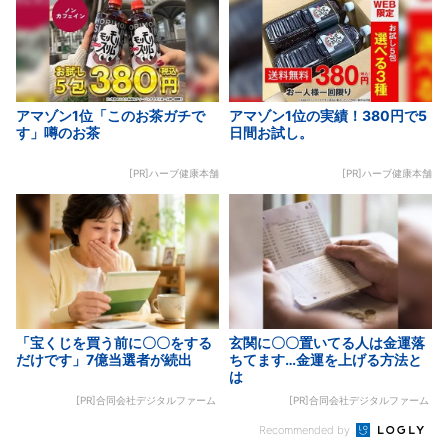
アマゾン1位「このお茶ガチで
アマゾン1位の実績！380円で5
す」噂のお茶
日間お試し。
[PR]ハーブ健康本舗
[PR]ハーブ健康本舗
「宝くじを買う前に〇〇をする
玄関に〇〇置いてる人は金運落
だけです」7億当選者が続出
ちてます…金運を上げる方法と
は
[PR]合同会社デジタルファーム
[PR]合同会社デジタルファーム
Recommended by