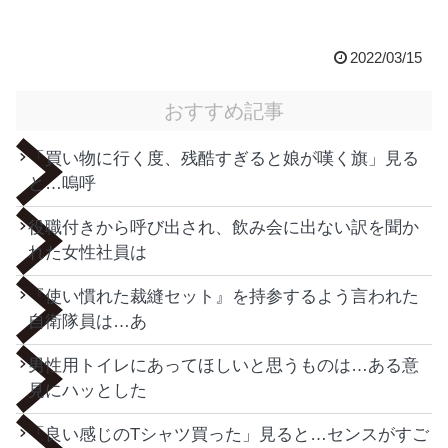
2022/03/15
おすすめ記事
「買い物に行く度、残酷すぎると娘が嘆く旗」見る
と…嗚呼
役職付きから呼び出され、飲み会に出ない訳を聞か
れた女性社員は
『使い慣れた裁縫セット』を持参するよう言われた
自衛隊員は…あ
男性用トイレにあってほしいと思うものは…ある意
見にハッとした
「良い感じのTシャツ買った」見ると…センスがすご