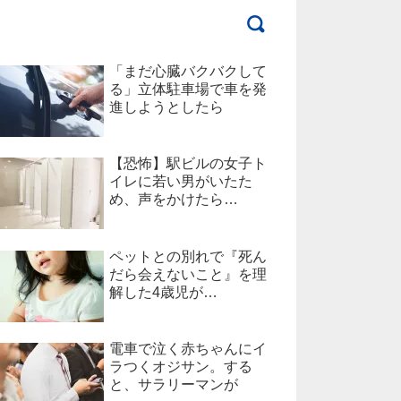
「まだ心臓バクバクして
る」立体駐車場で車を発
進しようとしたら
【恐怖】駅ビルの女子ト
イレに若い男がいたた
め、声をかけたら…
ペットとの別れで『死ん
だら会えないこと』を理
解した4歳児が…
電車で泣く赤ちゃんにイ
ラつくオジサン。する
と、サラリーマンが