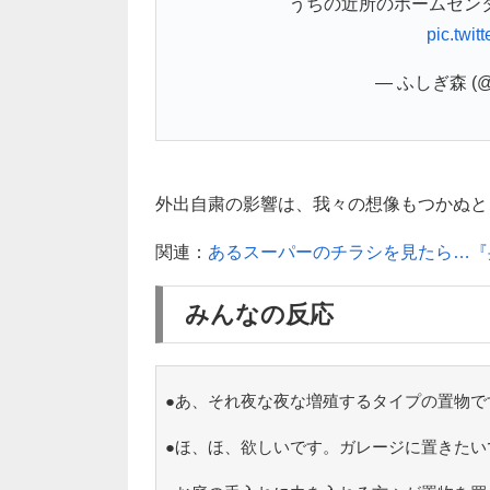
うちの近所のホームセンタ
pic.twi
— ふしぎ森 (@t
外出自粛の影響は、我々の想像もつかぬとこ
関連：
あるスーパーのチラシを見たら…『
みんなの反応
●あ、それ夜な夜な増殖するタイプの置物で
●ほ、ほ、欲しいです。ガレージに置きたい