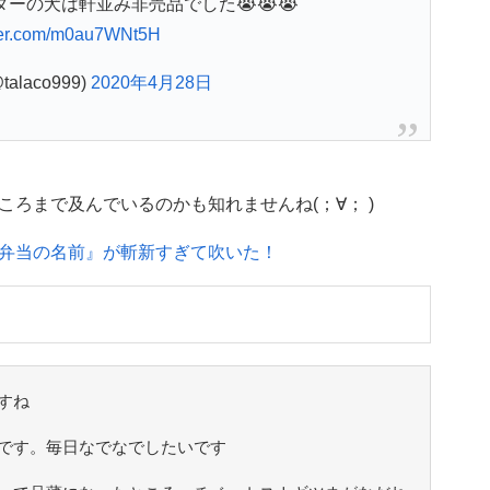
ーの犬は軒並み非売品でした😭😭😭
tter.com/m0au7WNt5H
alaco999)
2020年4月28日
ろまで及んでいるのかも知れませんね(；∀； )
弁当の名前』が斬新すぎて吹いた！
すね
です。毎日なでなでしたいです