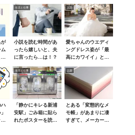
生活と仕事
話題
呂が
小説を読む時間があ
愛ちゃんのウエディ
ーム
ったら嬉しいと、夫
ングドレス姿が「最
こう
に言ったら…は！？
高にカワイイ」と話
題に！ 4枚
生活と仕事
話題
のハ
「静かにキレる新浦
とある「変態的なメ
い」
安駅」ごみ箱に貼ら
モ帳」があまりに凄
ッコ
れたポスターを読む
すぎて、メーカーの
と
公式HPがダウンする