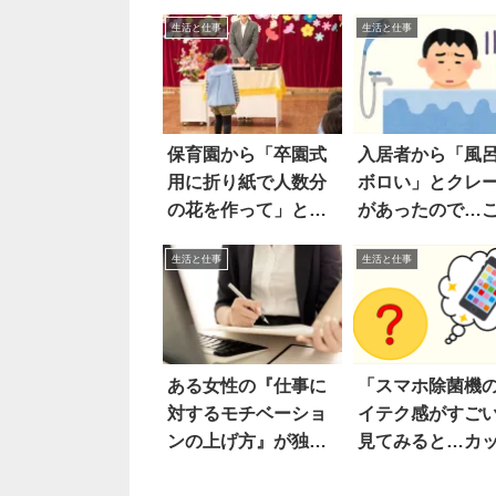
生活と仕事
生活と仕事
保育園から「卒園式
入居者から「風
用に折り紙で人数分
ボロい」とクレ
の花を作って」と言
があったので…
われ…
した
生活と仕事
生活と仕事
ある女性の『仕事に
「スマホ除菌機
対するモチベーショ
イテク感がすご
ンの上げ方』が独特
見てみると…カ
すぎる
良すぎる！