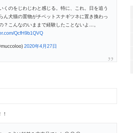
いくのをじわじわと感じる。特に、これ。日を追う
らん犬猫の置物がチベットスナギツネに置き換わっ
の？こんなのいままで経験したことないよ…。
tter.com/QcfH9b1QVQ
@muccoloo)
2020年4月27日
！！