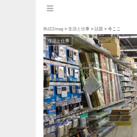
BUZZmag
>
生活と仕事
>
話題
> 今ここ
生活と仕事