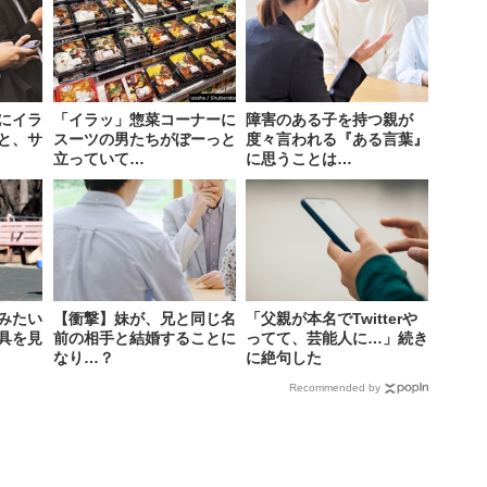
にイラ
「イラッ」惣菜コーナーに
障害のある子を持つ親が
と、サ
スーツの男たちがぼーっと
度々言われる『ある言葉』
立っていて…
に思うことは…
みたい
【衝撃】妹が、兄と同じ名
「父親が本名でTwitterや
具を見
前の相手と結婚することに
ってて、芸能人に…」続き
なり…？
に絶句した
Recommended by