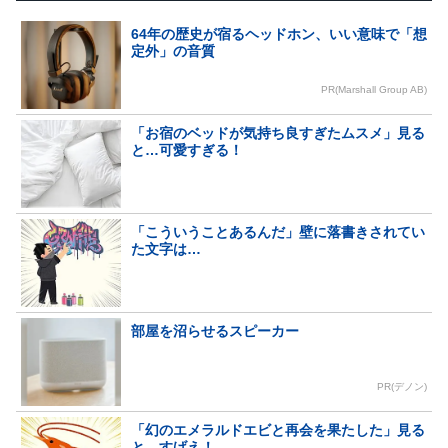
64年の歴史が宿るヘッドホン、いい意味で「想
定外」の音質
PR(Marshall Group AB)
「お宿のベッドが気持ち良すぎたムスメ」見る
と…可愛すぎる！
「こういうことあるんだ」壁に落書きされてい
た文字は…
部屋を沼らせるスピーカー
PR(デノン)
「幻のエメラルドエビと再会を果たした」見る
と…すげえ！