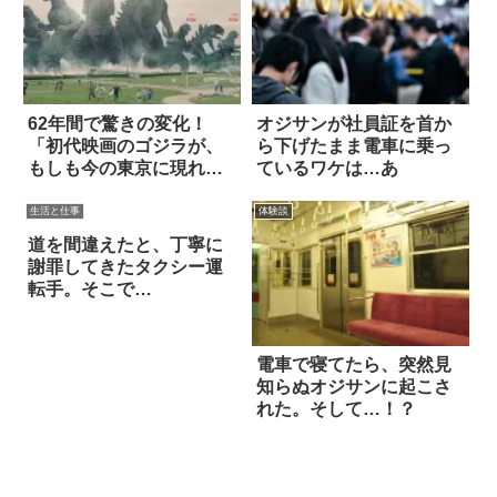
62年間で驚きの変化！
オジサンが社員証を首か
「初代映画のゴジラが、
ら下げたまま電車に乗っ
もしも今の東京に現れた
ているワケは…あ
ら…(笑)」 3枚
生活と仕事
体験談
道を間違えたと、丁寧に
謝罪してきたタクシー運
転手。そこで…
電車で寝てたら、突然見
知らぬオジサンに起こさ
れた。そして…！？