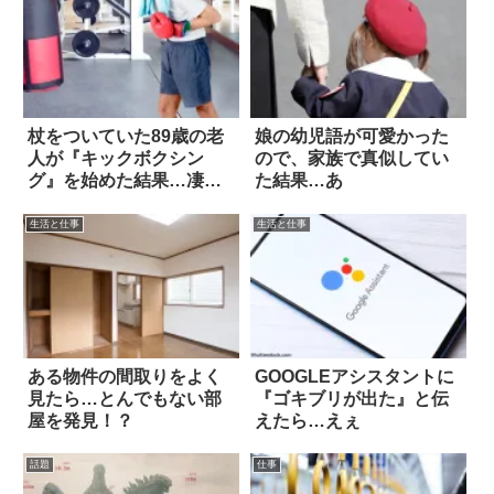
杖をついていた89歳の老
娘の幼児語が可愛かった
人が『キックボクシン
ので、家族で真似してい
グ』を始めた結果…凄
た結果…あ
い！！
生活と仕事
生活と仕事
ある物件の間取りをよく
GOOGLEアシスタントに
見たら…とんでもない部
『ゴキブリが出た』と伝
屋を発見！？
えたら…えぇ
話題
仕事