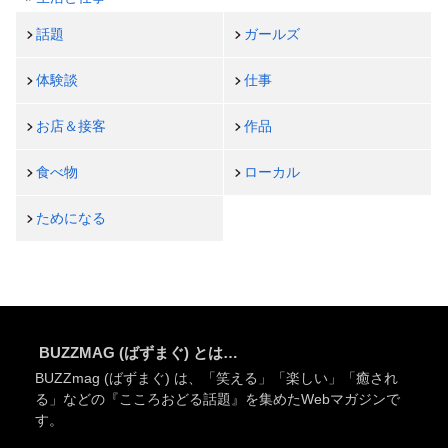
話題
ガールズ
体験談
仕事
お店＆接客
作品
食べ物
ローカル
ためになる
BUZZMAG (ばずまぐ) とは…
BUZZmag (ばずまぐ) は、「笑える」「楽しい」「癒され
る」などの『こころおどる話題』を集めたWebマガジンで
す。