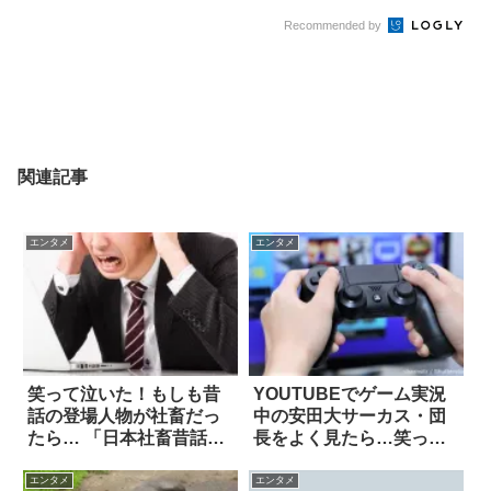
Recommended by
関連記事
エンタメ
エンタメ
笑って泣いた！もしも昔
YOUTUBEでゲーム実況
話の登場人物が社畜だっ
中の安田大サーカス・団
たら… 「日本社畜昔話」
長をよく見たら…笑っ
10選
た！！
エンタメ
エンタメ