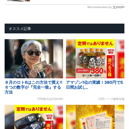
Recommended by
オススメ記事
８月のロト6はこの方法で買え!!
アマゾン1位の実績！380円で5
６つの数字が『完全一致』する
日間お試し。
方法
[PR]株式会社MURA
[PR]ハーブ健康本舗