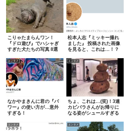
こりゃたまらんワン！
松本人志『ミッキー撮れ
『ドロ遊び』でハシャぎ
ました』 投稿された画像
すぎた犬たちの写真 8選
を見ると、これは…！？
エンタメ
エンタメ
なかやまきんに君の『パ
ちょ、これは…(笑)！3連
ワー』の使い方が…意外
カピバラさんがお帰りに
すぎる！
なる姿がシュールすぎる
エンタメ
エンタメ