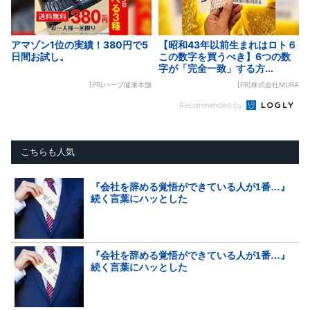
アマゾン1位の実績！380円で5
【昭和43年以前生まれはロト６
日間お試し。
この数字を買うべき】6つの数
字が「完全一致」する方...
[PR]ハーブ健康本舗
[PR]株式会社MURA
Recommended by
こちらも人気
『会社を辞める覚悟ができている人が1番…』
続く言葉にハッとした
『会社を辞める覚悟ができている人が1番…』
続く言葉にハッとした