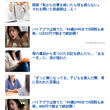
医師『私から仕事を抜いたら何も残らない』
それを聞いた助産師は…え！
バイアグラは捨てた「65歳が45分で3回戦も余
裕」1日31円で朝まで絶好調！
PR(健商株式会社)
母の遺品から見つけた日記を読んだら…「ある
一文」に、涙が溢れた
「ずっと棘になってる」子どもを産んだ際、母
に言われた言葉は
バイアグラは捨てた「65歳が45分で3回戦も余
裕」980円で朝まで絶好調！