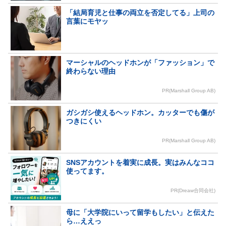
「結局育児と仕事の両立を否定してる」上司の
言葉にモヤッ
マーシャルのヘッドホンが「ファッション」で
終わらない理由
PR(Marshall Group AB)
ガシガシ使えるヘッドホン。カッターでも傷が
つきにくい
PR(Marshall Group AB)
SNSアカウントを着実に成長。実はみんなココ
使ってます。
PR(Dreaw合同会社)
母に「大学院にいって留学もしたい」と伝えた
ら…ええっ