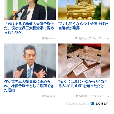
「君はまるで株価の天気予報士
宝くじ狙うなら今！金運上げた
だ」僕が世界三大投資家に認め
当選者が暴露
られたワケ
[PR]Acoco.
[PR]合同会社デジタルファーム
僕が世界三大投資家に認めら
“宝くじは運じゃなかった”当た
れ、株価予報士として活躍でき
る人の“共通点”を知っただけ
た理由
[PR]Acoco.
[PR]合同会社デジタルファーム
Recommended by