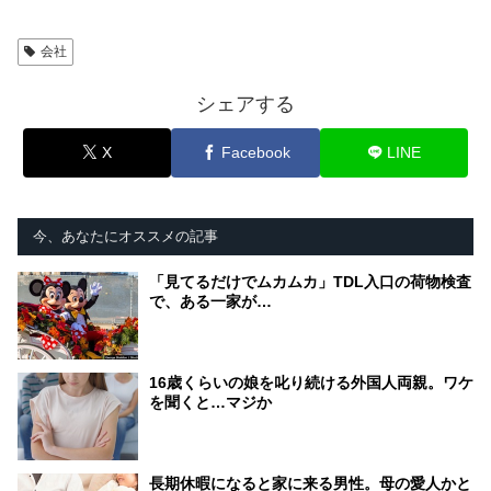
会社
シェアする
X
Facebook
LINE
今、あなたにオススメの記事
「見てるだけでムカムカ」TDL入口の荷物検査
で、ある一家が…
16歳くらいの娘を叱り続ける外国人両親。ワケ
を聞くと…マジか
長期休暇になると家に来る男性。母の愛人かと