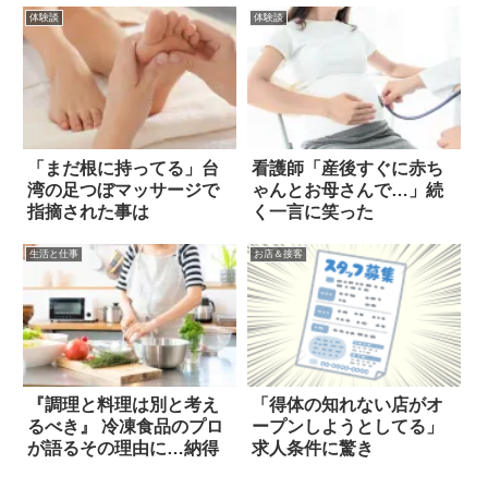
体験談
体験談
「まだ根に持ってる」台
看護師「産後すぐに赤ち
湾の足つぼマッサージで
ゃんとお母さんで…」続
指摘された事は
く一言に笑った
生活と仕事
お店＆接客
『調理と料理は別と考え
「得体の知れない店がオ
るべき』 冷凍食品のプロ
ープンしようとしてる」
が語るその理由に…納得
求人条件に驚き