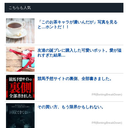
こちらも人気
「このお茶キャラが濃いんだが」写真を見る
と…ホントだ！！
友達の誕プレに購入した可愛いポット。愛が溢
れすぎた結果…
競馬予想サイトの裏側、全部書きました。
PR(BettingBreakDown)
その買い方、もう限界かもしれない。
PR(BettingBreakDown)