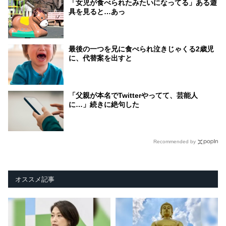
「女児が食べられたみたいになってる」ある遊
具を見ると…あっ
最後の一つを兄に食べられ泣きじゃくる2歳児
に、代替案を出すと
「父親が本名でTwitterやってて、芸能人
に…」続きに絶句した
Recommended by
オススメ記事