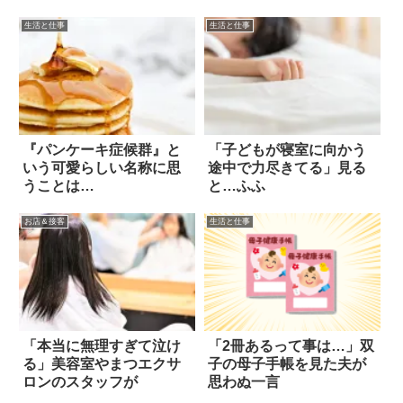
生活と仕事
生活と仕事
『パンケーキ症候群』と
「子どもが寝室に向かう
いう可愛らしい名称に思
途中で力尽きてる」見る
うことは…
と…ふふ
お店＆接客
生活と仕事
「本当に無理すぎて泣け
「2冊あるって事は…」双
る」美容室やまつエクサ
子の母子手帳を見た夫が
ロンのスタッフが
思わぬ一言