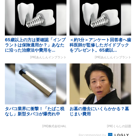
65歳以上の方は要確認「インプ
＜約1分＞アンケート回答者へ歯
ラントは保険適用か？」あなた
科医師が監修したガイドブック
に沿った治療法や費用を...
をプレゼント。65歳以...
[PR]あんしんインプラント
[PR]あんしんインプラント
タバコ業界に衝撃！「たばこ税
お墓の撤去にいくらかかる？墓
なし」新型タバコが爆売れ中
じまい費用
[PR]株式会社HAL
[PR]くらしの話題
Recommended by