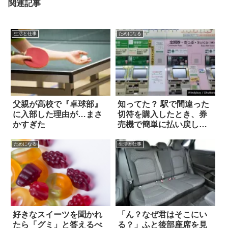
関連記事
生活と仕事
ためになる
父親が高校で『卓球部』
知ってた？ 駅で間違った
に入部した理由が…まさ
切符を購入したとき、券
かすぎた
売機で簡単に払い戻しす
る方法があった
ためになる
生活と仕事
好きなスイーツを聞かれ
「ん？なぜ君はそこにい
たら「グミ」と答えるべ
る？」ふと後部座席を見