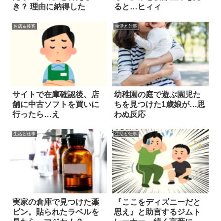
き？ 理由に納得した
ると…ヒィィ
お店＆接客
生活と仕事
サイトで在庫確認後、店
幼稚園の庭で遊ぶ園児た
舗に中古ソフトを買いに
ちを見つけた1歳娘が…思
行ったら…え
わぬ反応
生活と仕事
生活と仕事
実家の倉庫で見つけた薬
『ここをディズニーだと
ビン。貼られたラベルを
思え』と助言するジムト