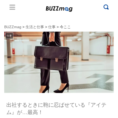
BUZZmag
>
生活と仕事
>
仕事
> 今ここ
仕事
出社するときに鞄に忍ばせている『アイテ
ム』が…最高！