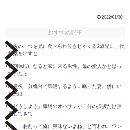
2022/01/30
おすすめ記事
最後の一つを兄に食べられ泣きじゃくる2歳児に、代
替案を出すと
長期休暇になると家に来る男性。母の愛人かと思っ
ていたら…
出産後、分娩台で気絶するように眠った妻。傍にい
た夫は…
「どうしよう」職場のオバサンが自分の挨拶だけ無
視してきて…
夫に「お前って俺に興味ないよね」と言われ、ワン