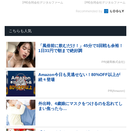
[PR]合同会社デジタルファーム
[PR]合同会社デジタルファーム
Recommended by
こちらも人気
「風俗前に飲むだけ！」45分で3回戦も余裕！
1日31円で朝まで絶好調
PR(健商株式会社)
Amazon今日も見逃せない！80%OFF以上が
続々登場
PR(Amazon)
外出時、4歳娘にマスクをつけるのを忘れてし
まい焦ったら…