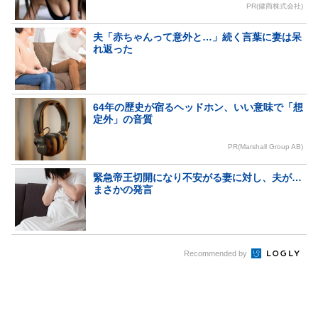
PR(健商株式会社)
夫「赤ちゃんって意外と…」続く言葉に妻は呆
れ返った
64年の歴史が宿るヘッドホン、いい意味で「想
定外」の音質
PR(Marshall Group AB)
緊急帝王切開になり不安がる妻に対し、夫が…
まさかの発言
Recommended by