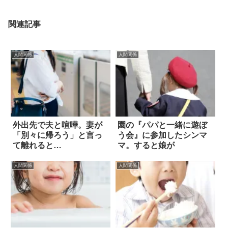
関連記事
人間関係
人間関係
外出先で夫と喧嘩。妻が
園の『パパと一緒に遊ぼ
「別々に帰ろう」と言っ
う会』に参加したシンマ
て離れると…
マ。すると娘が
人間関係
人間関係