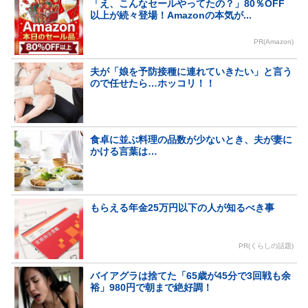
「え、こんなセールやってたの？」80％OFF
以上が続々登場！Amazonの本気が...
PR(Amazon)
夫が「娘を予防接種に連れていきたい」と言う
ので任せたら…ホッコリ！！
食卓に並ぶ料理の品数が少ないとき、夫が妻に
かける言葉は…
もらえる年金25万円以下の人が知るべき事
PR(くらしの話題)
バイアグラは捨てた「65歳が45分で3回戦も余
裕」980円で朝まで絶好調！