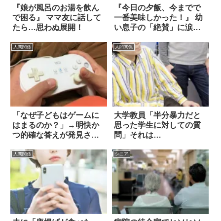
『娘が風呂のお湯を飲ん
『今日の夕飯、今までで
で困る』 ママ友に話して
一番美味しかった！』 幼
たら…思わぬ展開！
い息子の「絶賛」に涙を
のんだ話
人間関係
人間関係
「なぜ子どもはゲームに
大学教員「半分暴力だと
はまるのか？」→明快か
思った学生に対しての質
つ的確な答えが発見され
問」それは…
る
人間関係
シニア