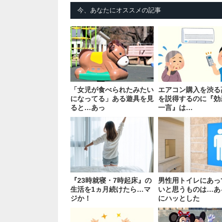
今、あなたにオススメの記事
「女児が食べられたみたい
エアコン購入を渋る
になってる」ある遊具を見
を説得するのに『効
ると…あっ
一言』は…
『23時就寝・7時起床』の
男性用トイレにあっ
生活を1ヵ月続けたら…マ
いと思うものは…あ
ジか！
にハッとした