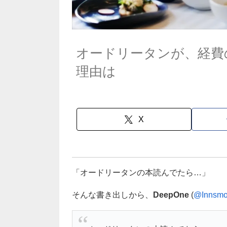
オードリータンが、経費
理由は
X
「オードリータンの本読んでたら…」
そんな書き出しから、
DeepOne
(
@Innsmo