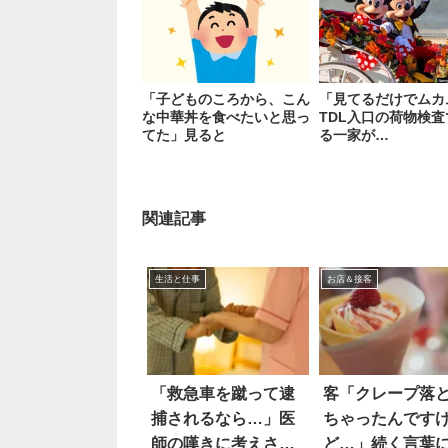
「子どものころから、こん
「見てるだけでムカ
な中華丼を食べたいと思っ
TDL入口の荷物検
てた」見ると
る一家が…
関連記事
生活と仕事
お店＆接客
「救急車を蹴って逮
客「クレープ落
捕されるなら…」医
ちゃったんです
師の嘆きに考えさせ
ど…」続く言葉