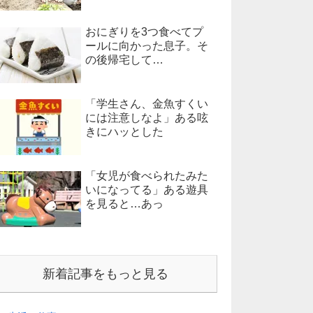
おにぎりを3つ食べてプ
ールに向かった息子。そ
の後帰宅して…
「学生さん、金魚すくい
には注意しなよ」ある呟
きにハッとした
「女児が食べられたみた
いになってる」ある遊具
を見ると…あっ
新着記事をもっと見る