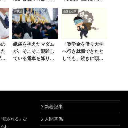
正論に共感
ただすと…絶句
体験談
生活と仕事
性の
紙袋を抱えたマダム
「奨学金を借り大学
った
が、そこそこ混雑し
へ行き就職できたと
ず…
ている電車を降りる
しても」続きに頭を
際…
抱えた
新着記事
」「癒される」な
人間関係
です。