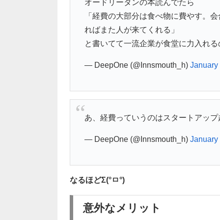
オードリータンの本読んでたら
「経費の大部分は食べ物に費やす。会
ればまた人が来てくれる」
と書いてて一流企業が食堂に力入れる
— DeepOne (@Innsmouth_h)
January
あ、経費っていうのはスタートアップ
— DeepOne (@Innsmouth_h)
January
なるほどΣ(°ㅁ°)
意外なメリット