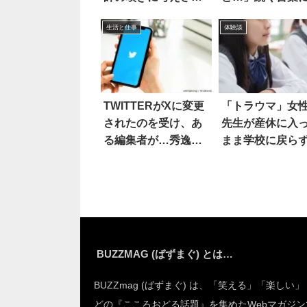
られる
然
生活と仕事
体験談
TWITTERがXに変更
「トラウマ」女
されたのを受け、あ
先生が産休に入
る編集者が…秀逸な
まま学校に戻ら
一言
BUZZMAG (ばずまぐ) とは…
BUZZmag (ばずまぐ) は、「笑える」「楽しい
どの『こころおどる話題』を集めたWebマガジン