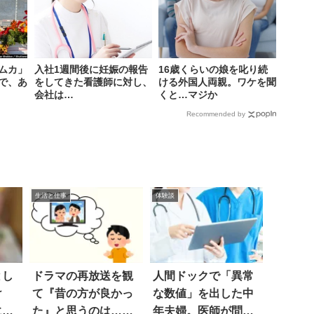
ムカ」
入社1週間後に妊娠の報告
16歳くらいの娘を叱り続
査で、あ
をしてきた看護師に対し、
ける外国人両親。ワケを聞
会社は…
くと…マジか
Recommended by
生活と仕事
体験談
とし
ドラマの再放送を観
人間ドックで「異常
け
て『昔の方が良かっ
な数値」を出した中
にあ
た』と思うのは…ド
年夫婦。医師が問い