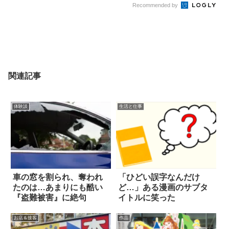
Recommended by
関連記事
体験談
生活と仕事
車の窓を割られ、奪われ
「ひどい誤字なんだけ
たのは…あまりにも酷い
ど…」ある漫画のサブタ
『盗難被害』に絶句
イトルに笑った
お店＆接客
作品