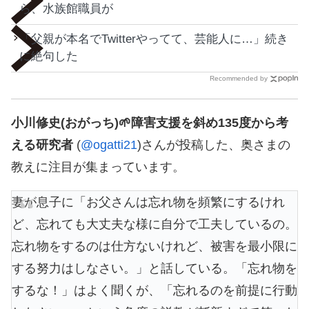
ら、水族館職員が
「父親が本名でTwitterやってて、芸能人に…」続き
に絶句した
Recommended by
小川修史(おがっち)🌱障害支援を斜め135度から考
える研究者
(
@ogatti21
)さんが投稿した、奥さまの
教えに注目が集まっています。
妻が息子に「お父さんは忘れ物を頻繁にするけれ
ど、忘れても大丈夫な様に自分で工夫しているの。
忘れ物をするのは仕方ないけれど、被害を最小限に
する努力はしなさい。」と話している。「忘れ物を
するな！」はよく聞くが、「忘れるのを前提に行動