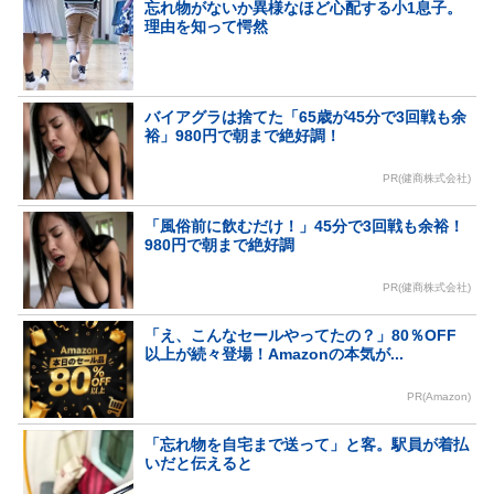
忘れ物がないか異様なほど心配する小1息子。
理由を知って愕然
バイアグラは捨てた「65歳が45分で3回戦も余
裕」980円で朝まで絶好調！
PR(健商株式会社)
「風俗前に飲むだけ！」45分で3回戦も余裕！
980円で朝まで絶好調
PR(健商株式会社)
「え、こんなセールやってたの？」80％OFF
以上が続々登場！Amazonの本気が...
PR(Amazon)
「忘れ物を自宅まで送って」と客。駅員が着払
いだと伝えると