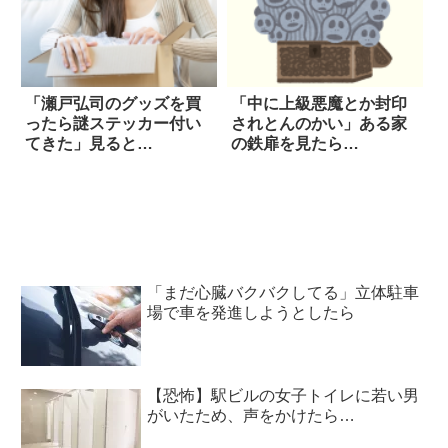
「瀬戸弘司のグッズを買
「中に上級悪魔とか封印
ったら謎ステッカー付い
されとんのかい」ある家
てきた」見ると…
の鉄扉を見たら…
「まだ心臓バクバクしてる」立体駐車
場で車を発進しようとしたら
【恐怖】駅ビルの女子トイレに若い男
がいたため、声をかけたら…