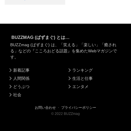
BUZZMAG (ばずまぐ) とは…
BUZZmag (ばずまぐ) は、「笑える」「楽しい」「癒され
る」などの『こころおどる話題』を集めたWebマガジンで
す。
新着記事
ランキング
人間関係
生活と仕事
どうぶつ
エンタメ
社会
お問い合わせ
・
プライバシーポリシー
©
2022
BUZZmag