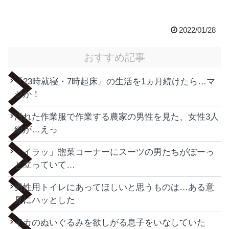
2022/01/28
おすすめ記事
『23時就寝・7時起床』の生活を1ヵ月続けたら…マ
ジか！
汚れた作業服で作業する農家の男性を見た、女性3人
組が…えっ
「イラッ」惣菜コーナーにスーツの男たちがぼーっ
と立っていて…
男性用トイレにあってほしいと思うものは…ある意
見にハッとした
イカのぬいぐるみを欲しがる息子をいなしていた