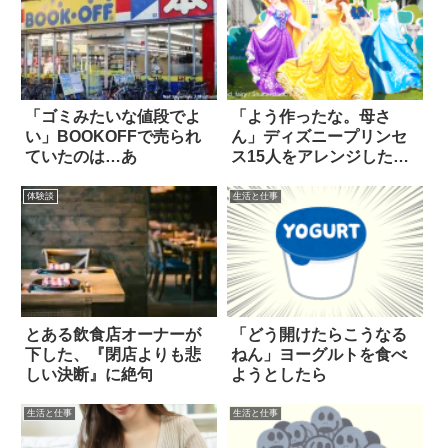
「ゴミみたいな値段でよ
「よう作ったな。母さ
い」BOOKOFFで売られ
ん」ディズニープリンセ
ていたのは…あ
ス15人をアレンジしたネ
イルに大絶賛の声
体験談
生活と仕事
とある飲食店オーナーが
「どう開けたらこうなる
下した、『閉店よりも悲
ねん」ヨーグルトを食べ
しい決断』に絶句
ようとしたら
生活と仕事
生活と仕事