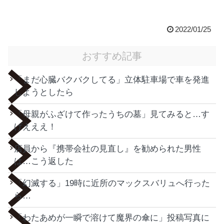
2022/01/25
おすすめ記事
「まだ心臓バクバクしてる」立体駐車場で車を発進
しようとしたら
「母親がふざけて作ったうちの墓」見てみると…す
げえええ！
店員から『携帯会社の見直し』を勧められた男性
は…こう返した
「幻滅する」19時に近所のマックスバリュへ行った
ら…
「わたあめが一瞬で溶けて魔界の傘に」投稿写真に