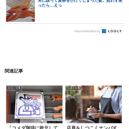
夫に誤って麦茶をかけてしまった妻。思わず笑
ったら…えっ
Recommended by
関連記事
生活と仕事
生活と仕事
「コメダ珈琲に敗北して
店員をしつこくナンパす