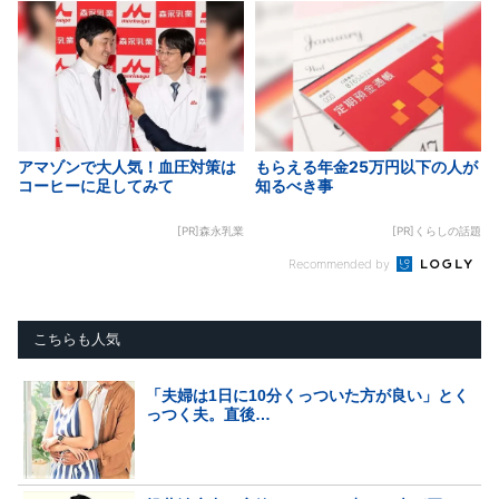
アマゾンで大人気！血圧対策は
もらえる年金25万円以下の人が
コーヒーに足してみて
知るべき事
[PR]森永乳業
[PR]くらしの話題
Recommended by
こちらも人気
「夫婦は1日に10分くっついた方が良い」とく
っつく夫。直後…