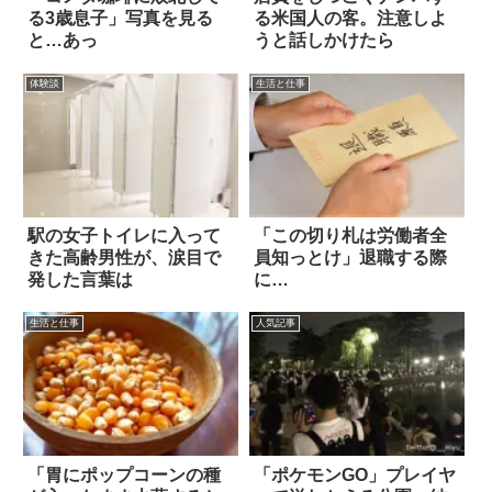
る3歳息子」写真を見る
る米国人の客。注意しよ
と…あっ
うと話しかけたら
体験談
生活と仕事
駅の女子トイレに入って
「この切り札は労働者全
きた高齢男性が、涙目で
員知っとけ」退職する際
発した言葉は
に…
生活と仕事
人気記事
「胃にポップコーンの種
「ポケモンGO」プレイヤ