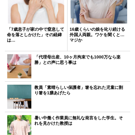
「7歳息子が家の中で窒息して
16歳くらいの娘を叱り続ける
命を落としかけた」その経緯
外国人両親。ワケを聞くと…
は…
マジか
「代理母出産、10ヶ月拘束でも1000万なら楽
勝」との声に思う事は
教員「素晴らしい保護者」箸を忘れた児童に割
り箸を1膳あげたら
暑い中働く作業員に無礼な発言をした学生。そ
れを見かけた教授は