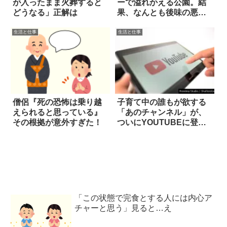
が入ったまま火葬すると
ーで溢れかえる公園。結
どうなる」正解は
果、なんとも後味の悪い
光景が…
生活と仕事
生活と仕事
僧侶『死の恐怖は乗り越
子育て中の誰もが欲する
えられると思っている』
「あのチャンネル」が、
その根拠が意外すぎた！
ついにYOUTUBEに登
場！
「この状態で完食とする人には内心ア
チャーと思う」見ると…え