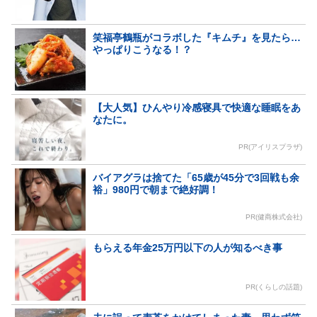
笑福亭鶴瓶がコラボした『キムチ』を見たら…
やっぱりこうなる！？
【大人気】ひんやり冷感寝具で快適な睡眠をあ
なたに。
PR(アイリスプラザ)
バイアグラは捨てた「65歳が45分で3回戦も余
裕」980円で朝まで絶好調！
PR(健商株式会社)
もらえる年金25万円以下の人が知るべき事
PR(くらしの話題)