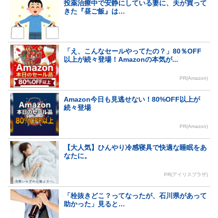
投薬治療中で安静にしている妻に、夫が買って
きた『昼ご飯』は…
「え、こんなセールやってたの？」80％OFF
以上が続々登場！Amazonの本気が...
PR(Amazon)
Amazon今日も見逃せない！80%OFF以上が
続々登場
PR(Amazon)
【大人気】ひんやり冷感寝具で快適な睡眠をあ
なたに。
PR(アイリスプラザ)
「栓抜きどこ？ってなったが、石川県があって
助かった」見ると…