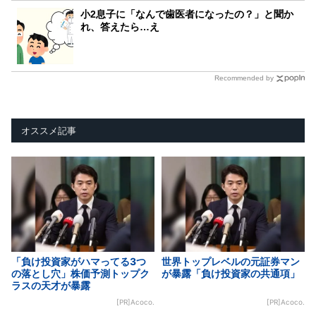
小2息子に「なんで歯医者になったの？」と聞か
れ、答えたら…え
Recommended by
オススメ記事
「負け投資家がハマってる3つ
世界トップレベルの元証券マン
の落とし穴」株価予測トップク
が暴露「負け投資家の共通項」
ラスの天才が暴露
[PR]Acoco.
[PR]Acoco.