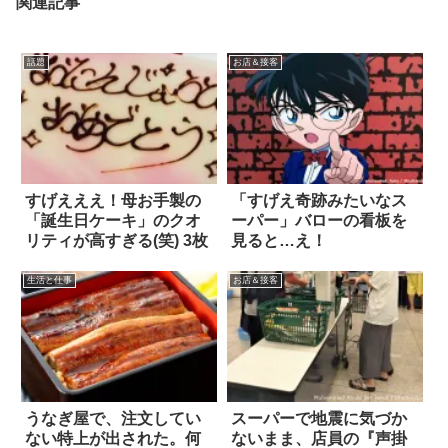
関連記事
話題
お店＆接客
すげえええ！母お手製の
「すげえ奇跡みたいなス
「誕生日ケーキ」のクオ
ーパー」バローの看板を
リティが高すぎる(笑) 3枚
見ると…え！
生活と仕事
お店＆接客
うなぎ屋で、注文してい
スーパーで地震に気づか
ない特上が出された。何
ないまま、店員の『声掛