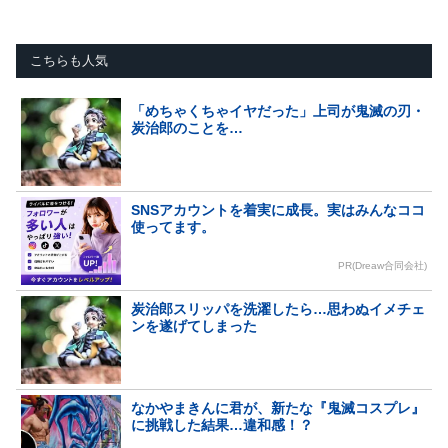
こちらも人気
「めちゃくちゃイヤだった」上司が鬼滅の刃・
炭治郎のことを…
SNSアカウントを着実に成長。実はみんなココ
使ってます。
PR(Dreaw合同会社)
炭治郎スリッパを洗濯したら…思わぬイメチェ
ンを遂げてしまった
なかやまきんに君が、新たな『鬼滅コスプレ』
に挑戦した結果…違和感！？