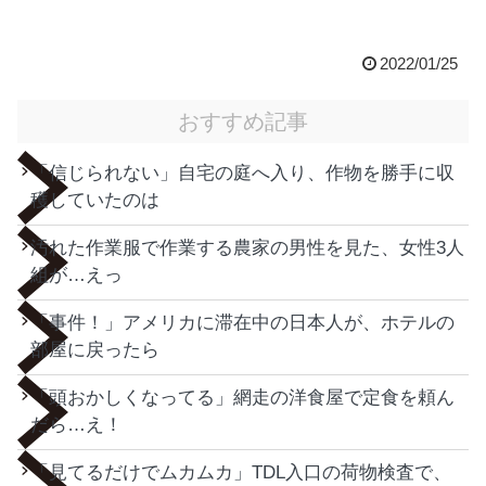
2022/01/25
おすすめ記事
「信じられない」自宅の庭へ入り、作物を勝手に収
穫していたのは
汚れた作業服で作業する農家の男性を見た、女性3人
組が…えっ
「事件！」アメリカに滞在中の日本人が、ホテルの
部屋に戻ったら
「頭おかしくなってる」網走の洋食屋で定食を頼ん
だら…え！
「見てるだけでムカムカ」TDL入口の荷物検査で、