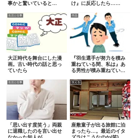
事かと驚いていると…
け』に反応したら…
あ！！
生活と仕事
作品
大正時代を舞台にした漫
『羽生選手が努力を積み
画。古い時代の話と思っ
重ねている間、私は』あ
ていたら
る男性が積み重ねていた
ものに震える
生活と仕事
笑える
「思い出す度笑う」両親
座敷童子が出る旅館に泊
に退職したのを言い出せ
まったら…。最近のイタ
なかった知人が…
ズラはこうなのか(笑)