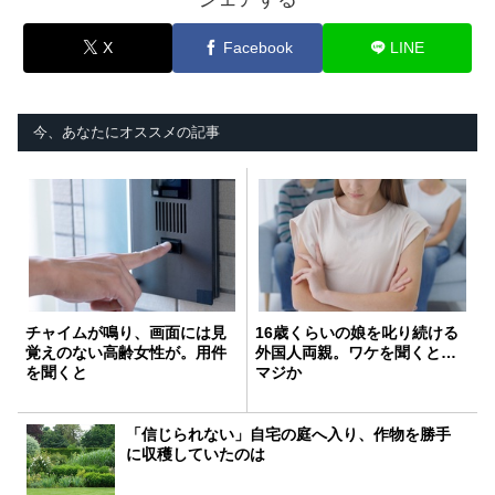
X
Facebook
LINE
今、あなたにオススメの記事
チャイムが鳴り、画面には見
16歳くらいの娘を叱り続ける
覚えのない高齢女性が。用件
外国人両親。ワケを聞くと…
を聞くと
マジか
「信じられない」自宅の庭へ入り、作物を勝手
に収穫していたのは