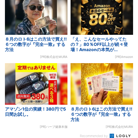
８月のロト6はこの方法で買え!!
「え、こんなセールやってた
６つの数字が『完全一致』する
の？」80％OFF以上が続々登
方法
場！Amazonの本気が...
[PR]株式会社MURA
[PR]Amazon
アマゾン1位の実績！380円で5
８月のロト6はこの方法で買え!!
日間お試し。
６つの数字が『完全一致』する
方法
[PR]ハーブ健康本舗
[PR]株式会社MURA
Recommended by