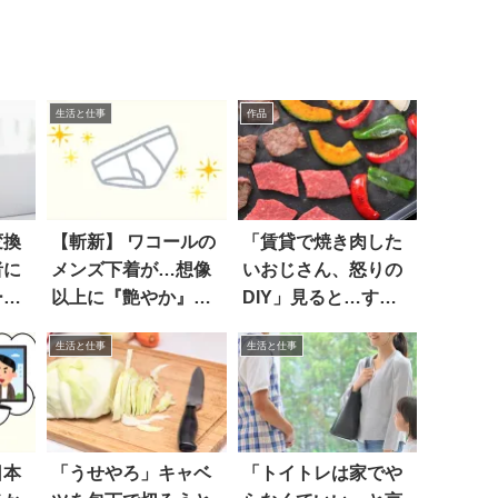
生活と仕事
作品
変換
【斬新】 ワコールの
「賃貸で焼き肉した
者に
メンズ下着が…想像
いおじさん、怒りの
ール
以上に『艶やか』だ
DIY」見ると…すげ
った！？
え
生活と仕事
生活と仕事
日本
「うせやろ」キャベ
「トイトレは家でや