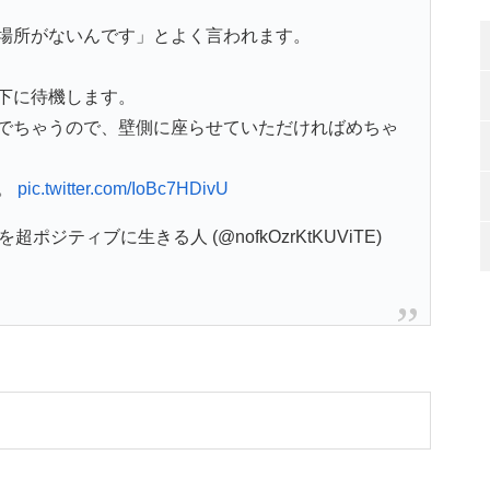
場所がないんです」とよく言われます。
下に待機します。
でちゃうので、壁側に座らせていただければめちゃ
。
pic.twitter.com/IoBc7HDivU
ポジティブに生きる人 (@nofkOzrKtKUViTE)