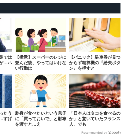
足では
【極意】スーパーのレジに
【パニック】駐車券が見つ
が…ハ
並んだ後、やってはいけな
からず精算機の『紛失ボタ
い行動は
ン』を押すと
ったう
刺身が食べたいという息子
「日本人はタコを食べるの
…すげ
に「買っておいで」と財布
か」と驚いていたフランス
を渡すと…え
人。でも
Recommended by