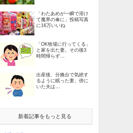
「わたあめが一瞬で溶け
て魔界の傘に」投稿写真
に16万いいね
「OK牧場に行ってくる」
と家を出た妻。その後3
時間帰らず…
出産後、分娩台で気絶す
るように眠った妻。傍に
いた夫は…
新着記事をもっと見る