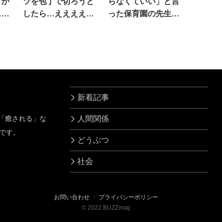
メか
ツを包丁で切ろうと
らなくていい」と言
…笑
したら…ええええ
った保育園の先生。
え！
結果…
新着記事
」「癒される」な
人間関係
です。
どうぶつ
社会
お問い合わせ
・
プライバシーポリシー
©
2022
BUZZmag