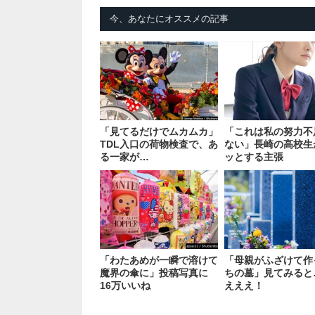
今、あなたにオススメの記事
「見てるだけでムカムカ」
「これは私の努力不
TDL入口の荷物検査で、あ
ない」長崎の高校生
る一家が…
ッとする主張
「わたあめが一瞬で溶けて
「母親がふざけて作
魔界の傘に」投稿写真に
ちの墓」見てみると
16万いいね
えええ！