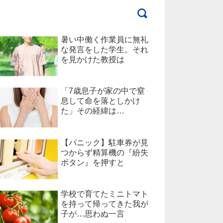
暑い中働く作業員に無礼
な発言をした学生。それ
を見かけた教授は
「7歳息子が家の中で窒
息して命を落としかけ
た」その経緯は…
【パニック】駐車券が見
つからず精算機の『紛失
ボタン』を押すと
学校で育てたミニトマト
を持って帰ってきた我が
子が…思わぬ一言