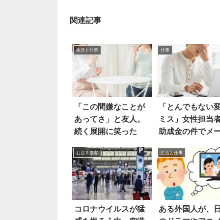
関連記事
生活と仕事
仕事
「この間嫌なことが
「とんでもない
あってさ」と友人。
ミス」女性担当
続く展開に笑った
助成金の件でメ
したら
お店＆接客
生活と仕事
コロナウイルスが猛
ある外国人が、