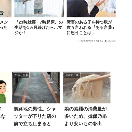
ーメン
『23時就寝・7時起床』の
障害のある子を持つ親が
った
生活を1ヵ月続けたら…マ
度々言われる『ある言葉』
ジか！
に思うことは…
Recommended by
生活と仕事
生活と仕事
前
裏路地の男性。シャ
娘の素麺の消費量が
ちな
ッターが下りた店の
多いため、揖保乃糸
…共
前で立ち止まると…
より安いものを出す
え
と…