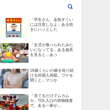
「学生さん、金魚すくい
には注意しなよ」ある呟
きにハッとした
「女児が食べられたみた
いになってる」ある遊具
を見ると…あっ
16歳くらいの娘を叱り続
ける外国人両親。ワケを
聞くと…マジか
「見てるだけでムカム
カ」TDL入口の荷物検査
で、ある一家が…