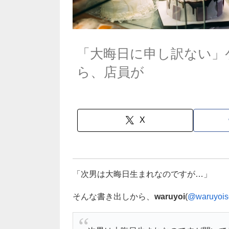
「大晦日に申し訳ない」
ら、店員が
X
「次男は大晦日生まれなのですが…」
そんな書き出しから、
waruyoi
(
@waruyoise