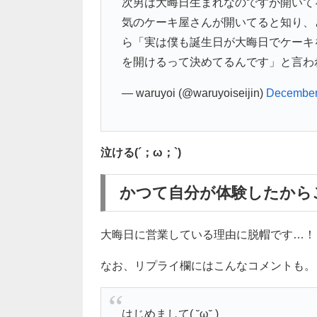
次男は大晦日生まれなのですが開いて
気のケーキ屋さんが開いてると知り、
ら「実は僕も誕生日が大晦日でケーキ
を開けるって決めてるんです」と言わ
— waruyoi (@waruyoiseijin)
December
泣ける(´；ω；`)
かつて自分が体験したから
大晦日に営業している理由に脱帽です…！
なお、リプライ欄にはこんなコメントも。
はじめまして( ˘ω˘ )