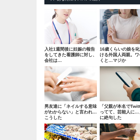
入社1週間後に妊娠の報告
16歳くらいの娘を
をしてきた看護師に対し、
ける外国人両親。ワ
会社は…
くと…マジか
男友達に「ネイルする意味
「父親が本名でTwitt
がわからない」と言われ…
ってて、芸能人に…
こうした
に絶句した