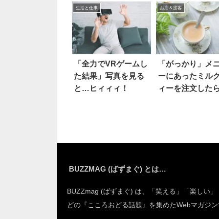
生活と仕事
お店＆接客
「全力でVRゲームし
「がっかり」メ
た結果」写真を見る
ーにあったミル
と…ヒィィィ！
ィーを注文した
BUZZMAG (ばずまぐ) とは…
BUZZmag (ばずまぐ) は、「笑える」「楽しい
どの『こころおどる話題』を集めたWebマガジン