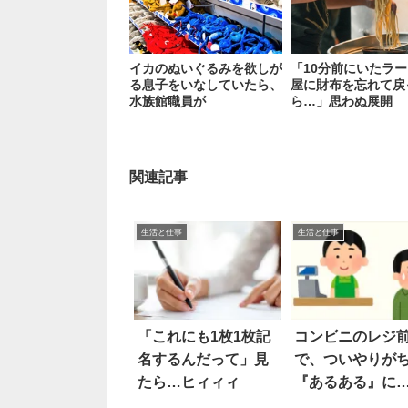
イカのぬいぐるみを欲しが
「10分前にいたラ
る息子をいなしていたら、
屋に財布を忘れて戻
水族館職員が
ら…」思わぬ展開
関連記事
生活と仕事
生活と仕事
「これにも1枚1枚記
コンビニのレジ
名するんだって」見
で、ついやりが
たら…ヒィィィ
『あるある』に
感の嵐！！！