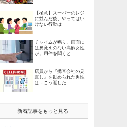
【極意】スーパーのレジ
に並んだ後、やってはい
けない行動は
チャイムが鳴り、画面に
は見覚えのない高齢女性
が。用件を聞くと
店員から『携帯会社の見
直し』を勧められた男性
は…こう返した
新着記事をもっと見る