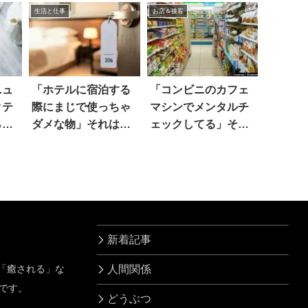
生活と仕事
お店＆接客
ニュ
「ホテルに宿泊する
「コンビニのカフェ
クテ
際にまじで使っちゃ
マシンでメンタルチ
ら…
ダメな物」それは…
ェックしてる」その
方法は
新着記事
」「癒される」な
人間関係
です。
どうぶつ