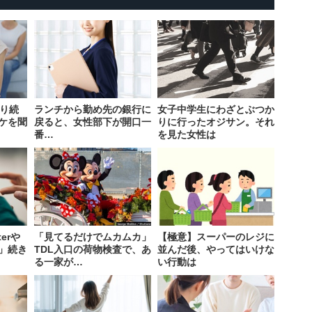
叱り続
ランチから勤め先の銀行に
女子中学生にわざとぶつか
ケを聞
戻ると、女性部下が開口一
りに行ったオジサン。それ
番…
を見た女性は
erや
「見てるだけでムカムカ」
【極意】スーパーのレジに
」続き
TDL入口の荷物検査で、あ
並んだ後、やってはいけな
る一家が…
い行動は