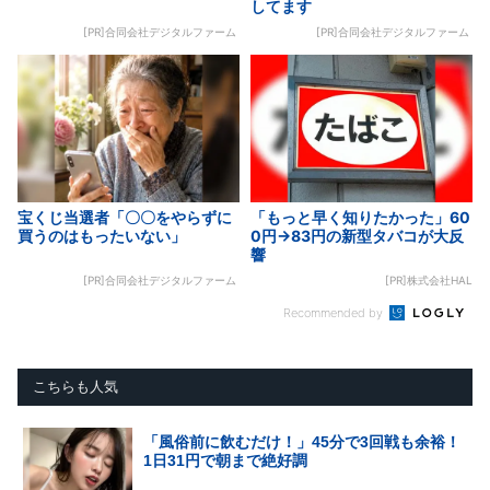
してます
[PR]合同会社デジタルファーム
[PR]合同会社デジタルファーム
宝くじ当選者「〇〇をやらずに
「もっと早く知りたかった」60
買うのはもったいない」
0円→83円の新型タバコが大反
響
[PR]合同会社デジタルファーム
[PR]株式会社HAL
Recommended by
こちらも人気
「風俗前に飲むだけ！」45分で3回戦も余裕！
1日31円で朝まで絶好調