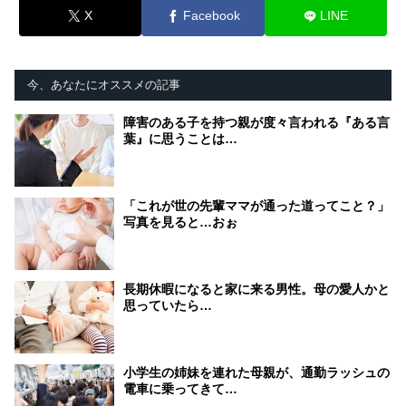
X
Facebook
LINE
今、あなたにオススメの記事
障害のある子を持つ親が度々言われる『ある言
葉』に思うことは…
「これが世の先輩ママが通った道ってこと？」
写真を見ると…おぉ
長期休暇になると家に来る男性。母の愛人かと
思っていたら…
小学生の姉妹を連れた母親が、通勤ラッシュの
電車に乗ってきて…