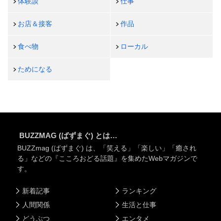
体験談
仕事
お店＆接客
作品
食べ物
ローカル
ためになる
BUZZMAG (ばずまぐ) とは…
BUZZmag (ばずまぐ) は、「笑える」「楽しい」「癒され
る」などの『こころおどる話題』を集めたWebマガジンで
す。
新着記事
ランキング
人間関係
生活と仕事
どうぶつ
エンタメ