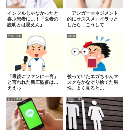
インフルじゃなかったと
「アンガーマネジメント
喜ぶ患者に…！『医者の
的にオススメ」イラッと
説明とは思えん』
したら…こうして
生活と仕事
体験談
「最後にファンに一言」
被っていたエガちゃんマ
と言われた新庄監督は…
スクをかなぐり捨てた男
ええっ
性。よく見ると…
お店＆接客
生活と仕事