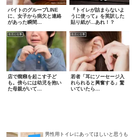
バイトのグループLINE
『トイレが詰まらないよ
に、女子から病欠と連絡
うに使って』を英訳した
があった瞬間…
貼り紙が…あれ！？
生活と仕事
生活と仕事
店で癇癪を起こす子ど
若者「耳にソーセージ入
も。傍らには幼児を抱い
れられると興奮する」驚
た母親がいて…
いていたら…
男性用トイレにあってほしいと思うも