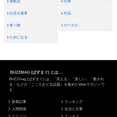
体験談
仕事
お店＆接客
作品
食べ物
ローカル
ためになる
BUZZMAG (ばずまぐ) とは…
BUZZmag (ばずまぐ) は、「笑える」「楽しい」「癒され
る」などの『こころおどる話題』を集めたWebマガジンで
す。
新着記事
ランキング
人間関係
生活と仕事
どうぶつ
エンタメ