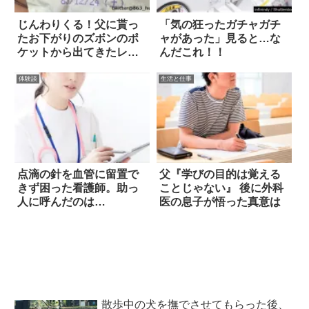
じんわりくる！父に貰っ
「気の狂ったガチャガチ
たお下がりのズボンのポ
ャがあった」見ると…な
ケットから出てきたレシ
んだこれ！！
ート
体験談
生活と仕事
点滴の針を血管に留置で
父『学びの目的は覚える
きず困った看護師。助っ
ことじゃない』 後に外科
人に呼んだのは…
医の息子が悟った真意は
散歩中の犬を撫でさせてもらった後、