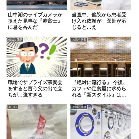
山中湖のライブカメラが
当直中、他院から患者受
捉えた見事な『赤富士』
け入れ依頼が。医師が応
に息を呑んだ
じると…え
生活と仕事
お店＆接客
職場でサプライズ演奏会
『絶対に流行る』 今後、
をすると言う父の出で立
カフェや定食屋に求めら
ちが…強すぎる
れる「新スタイル」は…
美しい
生活と仕事