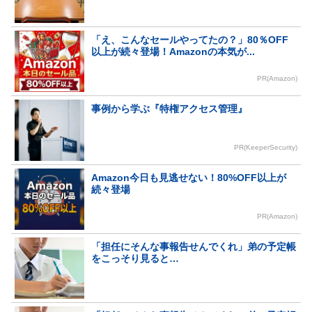
「え、こんなセールやってたの？」80％OFF
以上が続々登場！Amazonの本気が...
PR(Amazon)
事例から学ぶ『特権アクセス管理』
PR(KeeperSecurity)
Amazon今日も見逃せない！80%OFF以上が
続々登場
PR(Amazon)
「担任にそんな事報告せんでくれ」弟の予定帳
をこっそり見ると…