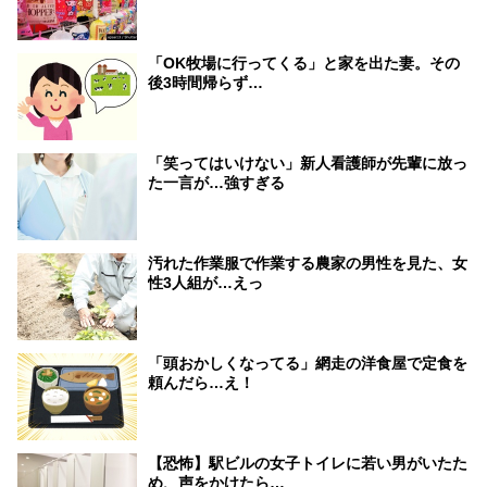
「OK牧場に行ってくる」と家を出た妻。その
後3時間帰らず…
「笑ってはいけない」新人看護師が先輩に放っ
た一言が…強すぎる
汚れた作業服で作業する農家の男性を見た、女
性3人組が…えっ
「頭おかしくなってる」網走の洋食屋で定食を
頼んだら…え！
【恐怖】駅ビルの女子トイレに若い男がいたた
め、声をかけたら…