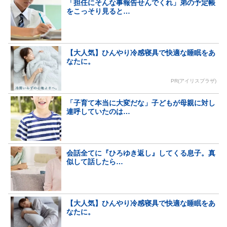
「担任にそんな事報告せんでくれ」弟の予定帳
をこっそり見ると…
【大人気】ひんやり冷感寝具で快適な睡眠をあ
なたに。
PR(アイリスプラザ)
「子育て本当に大変だな」子どもが母親に対し
連呼していたのは…
会話全てに『ひろゆき返し』してくる息子。真
似して話したら…
【大人気】ひんやり冷感寝具で快適な睡眠をあ
なたに。