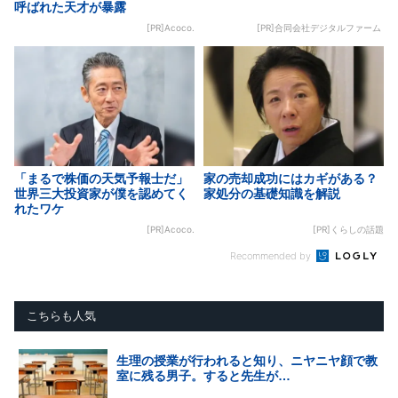
呼ばれた天才が暴露
[PR]Acoco.
[PR]合同会社デジタルファーム
「まるで株価の天気予報士だ」
家の売却成功にはカギがある？
世界三大投資家が僕を認めてく
家処分の基礎知識を解説
れたワケ
[PR]Acoco.
[PR]くらしの話題
Recommended by
こちらも人気
生理の授業が行われると知り、ニヤニヤ顔で教
室に残る男子。すると先生が…