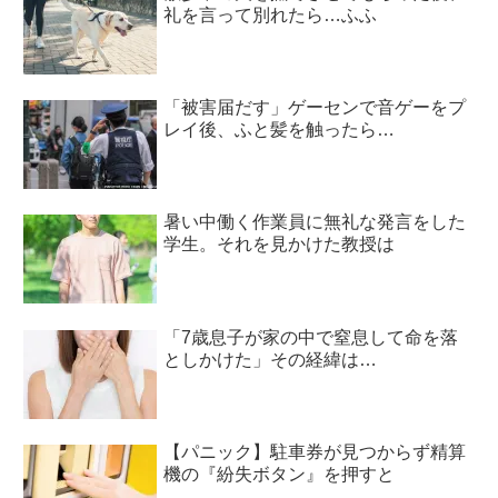
礼を言って別れたら…ふふ
「被害届だす」ゲーセンで音ゲーをプ
レイ後、ふと髪を触ったら…
暑い中働く作業員に無礼な発言をした
学生。それを見かけた教授は
「7歳息子が家の中で窒息して命を落
としかけた」その経緯は…
【パニック】駐車券が見つからず精算
機の『紛失ボタン』を押すと