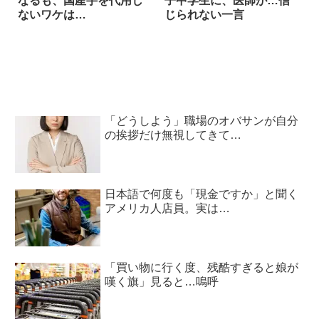
なるも、国産芋を代用し
子中学生に、医師が…信
ないワケは…
じられない一言
「どうしよう」職場のオバサンが自分
の挨拶だけ無視してきて…
日本語で何度も「現金ですか」と聞く
アメリカ人店員。実は…
「買い物に行く度、残酷すぎると娘が
嘆く旗」見ると…嗚呼