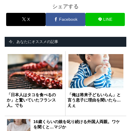
シェアする
X
Facebook
LINE
今、あなたにオススメの記事
「日本人はタコを食べるの
「俺は将来子どもいらん」と
か」と驚いていたフランス
言う息子に理由を聞いたら…
人。でも
えぇ
16歳くらいの娘を叱り続ける外国人両親。ワケ
を聞くと…マジか