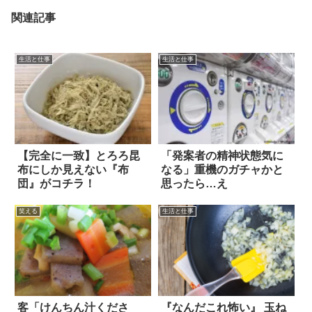
関連記事
生活と仕事
生活と仕事
【完全に一致】とろろ昆
「発案者の精神状態気に
布にしか見えない『布
なる」重機のガチャかと
団』がコチラ！
思ったら…え
笑える
生活と仕事
客「けんちん汁くださ
『なんだこれ怖い』 玉ね