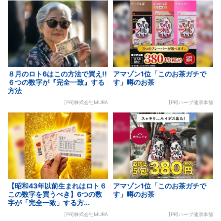
８月のロト6はこの方法で買え!!
アマゾン1位「このお茶ガチで
６つの数字が『完全一致』する
す」噂のお茶
方法
[PR]株式会社MURA
[PR]ハーブ健康本舗
【昭和43年以前生まれはロト６
アマゾン1位「このお茶ガチで
この数字を買うべき】6つの数
す」噂のお茶
字が「完全一致」する方...
[PR]株式会社MURA
[PR]ハーブ健康本舗