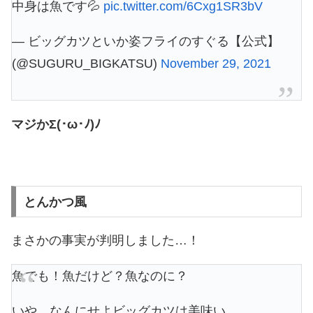
中身は魚です💦
pic.twitter.com/6Cxg1SR3bV
— ビッグカツといか姿フライのすぐる【公式】
(@SUGURU_BIGKATSU)
November 29, 2021
マジかΣ(･ω･ﾉ)ﾉ
とんかつ風
まさかの事実が判明しました…！
魚でも！魚だけど？魚なのに？
いや、なんにせよビッグカツは美味い。