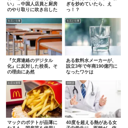
い」→中国人店員と厨房
ぎを炒めていたら、え
のやり取りに吹き出した
っ！？
生活と仕事
生活と仕事
『欠席連絡のデジタル
ある飲料水メーカーが、
化』に反対した校長。そ
設立3年で年商190億円に
の理由にあ然
なったワケは
お店＆接客
体験談
マックのポテトが品薄に
40度を超える熱がある女