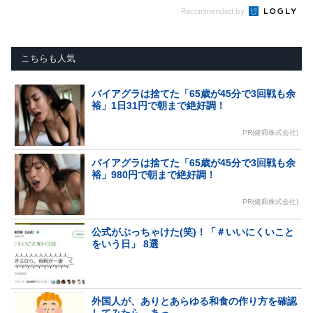
Recommended by
こちらも人気
バイアグラは捨てた「65歳が45分で3回戦も余
裕」1日31円で朝まで絶好調！
PR(健商株式会社)
バイアグラは捨てた「65歳が45分で3回戦も余
裕」980円で朝まで絶好調！
PR(健商株式会社)
公式がぶっちゃけた(笑)！「＃いいにくいこと
をいう日」 8選
外国人が、ありとあらゆる和食の作り方を確認