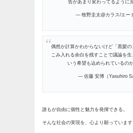
告があまり変わってるように
— 牧野圭太@カラス/エードッ
偶然か計算かわからないけど「黒髪の
こみ入れる余白を残すことで議論を生
いう希望も込められているの
— 佐藤 安博（Yasuhiro Sa
誰もが自由に個性と魅力を発揮できる。
そんな社会の実現を、心より願っています