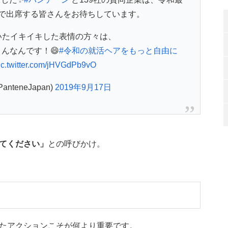
で出席する皆さんをお待ちしています。
いたイキイキした表情の方々は、
んなんです！😄
#令和の就活ヘアをもっと自由に
ic.twitter.com/jHVGdPb9vO
nteneJapan)
2019年9月17日
てください」
との呼びかけ。
たアクションこそが何より重要です。