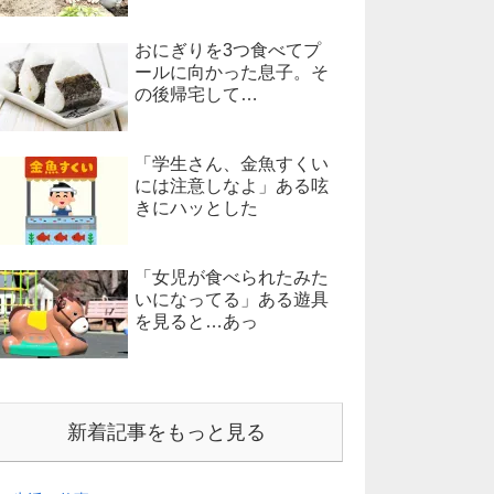
おにぎりを3つ食べてプ
ールに向かった息子。そ
の後帰宅して…
「学生さん、金魚すくい
には注意しなよ」ある呟
きにハッとした
「女児が食べられたみた
いになってる」ある遊具
を見ると…あっ
新着記事をもっと見る