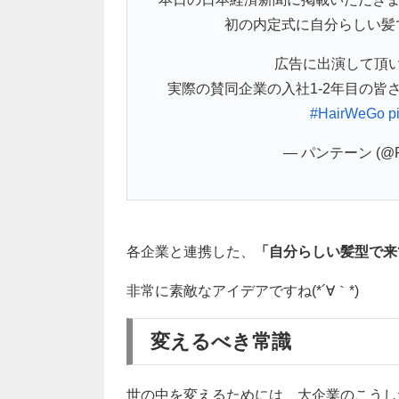
初の内定式に自分らしい髪
広告に出演して頂
実際の賛同企業の入社1-2年目の皆さ
#HairWeGo
p
— パンテーン (@Pa
各企業と連携した、
「自分らしい髪型で来
非常に素敵なアイデアですね(*´∀｀*)
変えるべき常識
世の中を変えるためには、大企業のこうし