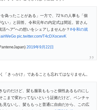
分を偽ったことがある」一方で、72％の人事も「個
がない」と回答。令和元年の内定式は間近。皆さん
就活ヘア”への想いをシェアしませんか？
#令和の就
airWeGo
pic.twitter.com/T4cDXocwvK
nteneJapan)
2019年9月22日
く「きっかけ」であることも忘れてはなりません。
好きなのだけど、髪も服装ももっと個性あるものにし
そこまで変わってないという証拠だけど、ベンチャ
も見ないし、髪ももっと普通に自由だから、この広