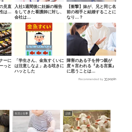
の見直
入社1週間後に妊娠の報告
【衝撃】妹が、兄と同じ名
性は…
をしてきた看護師に対し、
前の相手と結婚することに
会社は…
なり…？
ナーに
「学生さん、金魚すくいに
障害のある子を持つ親が
ーっと
は注意しなよ」ある呟きに
度々言われる『ある言葉』
ハッとした
に思うことは…
Recommended by
生活と仕事
話題