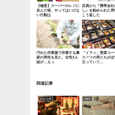
【極意】スーパーのレジに
店員から『携帯会社
並んだ後、やってはいけな
し』を勧められた男
い行動は
こう返した
汚れた作業服で作業する農
「イラッ」惣菜コー
家の男性を見た、女性3人
スーツの男たちがぼ
組が…えっ
立っていて…
関連記事
生活と仕事
体験談