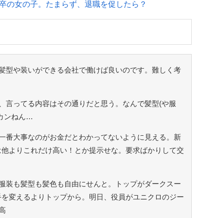
卒の女の子。たまらず、退職を促したら？
髪型や装いができる会社で働けば良いのです。難しく考
、言ってる内容はその通りだと思う。なんで髪型(や服
カンねん…
一番大事なのがお金だとわかってないように見える。新
は他よりこれだけ高い！とか提示せな。要求ばかりして交
服装も髪型も髪色も自由にせんと。トップがダークスー
手を変えるよりトップから。明日、役員がユニクロのジー
高