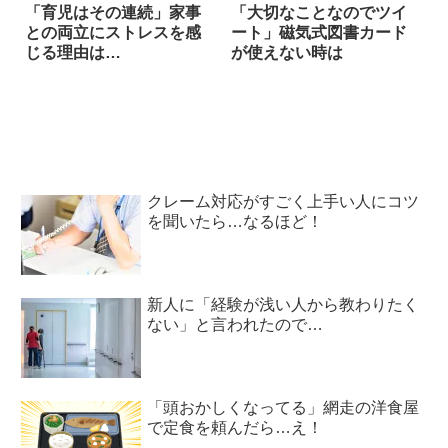
「育児はその連続」家事
「大切なことなのでツイ
との両立にストレスを感
ート」磁気式図書カード
じる理由は…
が使えない時は
クレーム対応がすごく上手い人にコツ
を聞いたら…なるほど！
新人に「経験が浅い人から教わりたく
ない」と言われたので…
「頭おかしくなってる」網走の洋食屋
で定食を頼んだら…え！