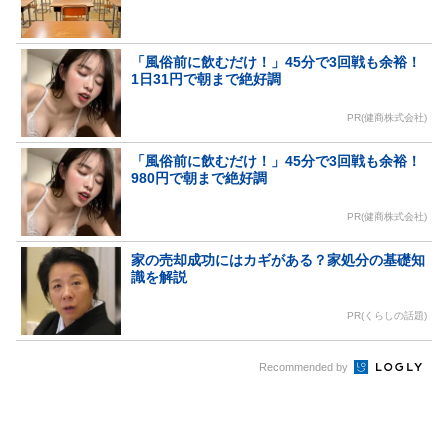
「風俗前に飲むだけ！」45分で3回戦も余裕！
1日31円で朝まで絶好調
PR(健商株式会社)
「風俗前に飲むだけ！」45分で3回戦も余裕！
980円で朝まで絶好調
PR(健商株式会社)
家の売却成功にはカギがある？家処分の基礎知
識を解説
PR(くらしの話題)
Recommended by