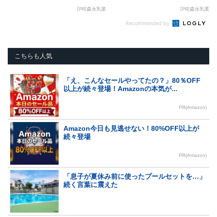
[PR]森永乳業
[PR]森永乳業
Recommended by
こちらも人気
「え、こんなセールやってたの？」80％OFF
以上が続々登場！Amazonの本気が...
PR(Amazon)
Amazon今日も見逃せない！80%OFF以上が
続々登場
PR(Amazon)
「息子が夏休み前に使ったプールセットを…」
続く言葉に震えた