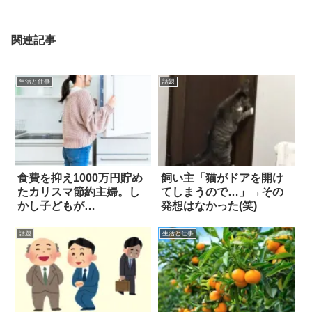
関連記事
生活と仕事
話題
食費を抑え1000万円貯め
飼い主「猫がドアを開け
たカリスマ節約主婦。し
てしまうので…」→その
かし子どもが…
発想はなかった(笑)
話題
生活と仕事