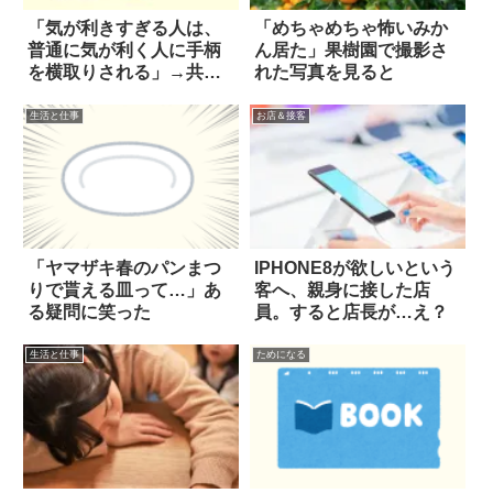
「気が利きすぎる人は、
「めちゃめちゃ怖いみか
普通に気が利く人に手柄
ん居た」果樹園で撮影さ
を横取りされる」→共感
れた写真を見ると
の嵐
生活と仕事
お店＆接客
「ヤマザキ春のパンまつ
IPHONE8が欲しいという
りで貰える皿って…」あ
客へ、親身に接した店
る疑問に笑った
員。すると店長が…え？
生活と仕事
ためになる