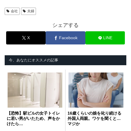
会社
夫婦
シェアする
X
Facebook
LINE
今、あなたにオススメの記事
【恐怖】駅ビルの女子トイレ
16歳くらいの娘を叱り続ける
に若い男がいたため、声をか
外国人両親。ワケを聞くと…
けたら…
マジか