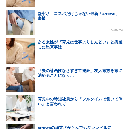
堅牢さ・コスパだけじゃない最新「arrows」
事情
PR(arrows)
ある女性が『育児は仕事よりしんどい』と痛感
した出来事は
「夫の計画性なさすぎて発狂」友人家族を家に
泊めることになり…
育児中の時短社員から「フルタイムで働いて偉
い」と言われて
arrowsの頑丈さがとんでもないレベルに