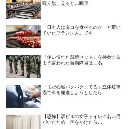
嘆く旗」見ると…嗚呼
「日本人はタコを食べるのか」と驚い
ていたフランス人。でも
『使い慣れた裁縫セット』を持参する
よう言われた自衛隊員は…あ
「まだ心臓バクバクしてる」立体駐車
場で車を発進しようとしたら
【恐怖】駅ビルの女子トイレに若い男
がいたため、声をかけたら…