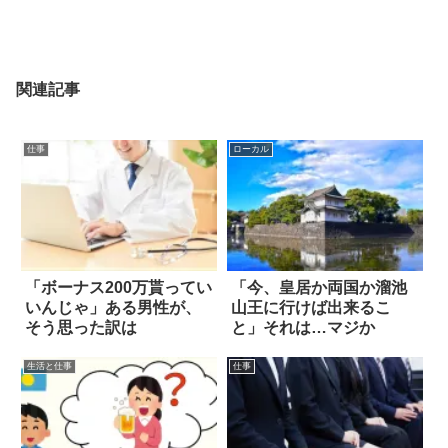
関連記事
仕事
ローカル
「ボーナス200万貰ってい
「今、皇居か両国か溜池
いんじゃ」ある男性が、
山王に行けば出来るこ
そう思った訳は
と」それは…マジか
生活と仕事
仕事