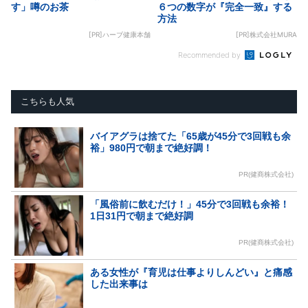
す」噂のお茶
６つの数字が『完全一致』する
方法
[PR]ハーブ健康本舗
[PR]株式会社MURA
Recommended by
こちらも人気
バイアグラは捨てた「65歳が45分で3回戦も余
裕」980円で朝まで絶好調！
PR(健商株式会社)
「風俗前に飲むだけ！」45分で3回戦も余裕！
1日31円で朝まで絶好調
PR(健商株式会社)
ある女性が『育児は仕事よりしんどい』と痛感
した出来事は