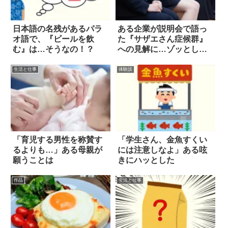
日本語の名残があるパラ
ある企業が説明会で語っ
オ語で、『ビールを飲
た『サザエさん症候群』
む』は…そうなの！？
への見解に…ゾッとし
た！
生活と仕事
体験談
「育児する男性を称賛す
「学生さん、金魚すくい
るよりも…」ある母親が
には注意しなよ」ある呟
願うことは
きにハッとした
作品
生活と仕事