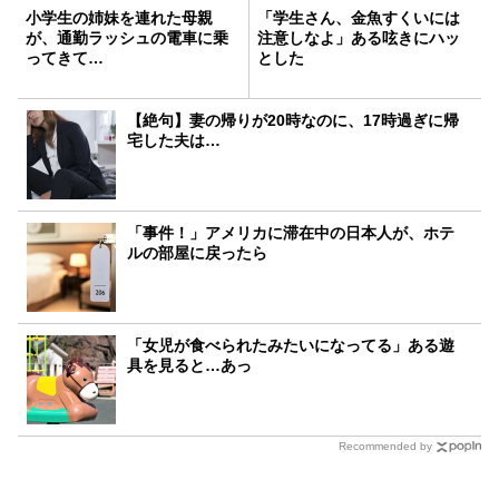
小学生の姉妹を連れた母親
「学生さん、金魚すくいには
が、通勤ラッシュの電車に乗
注意しなよ」ある呟きにハッ
ってきて…
とした
【絶句】妻の帰りが20時なのに、17時過ぎに帰
宅した夫は…
「事件！」アメリカに滞在中の日本人が、ホテ
ルの部屋に戻ったら
「女児が食べられたみたいになってる」ある遊
具を見ると…あっ
Recommended by