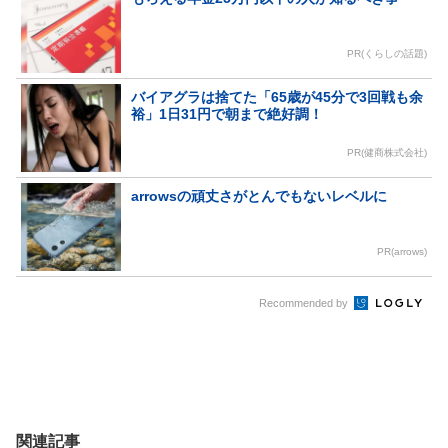
PR(くらしの話題)
バイアグラは捨てた「65歳が45分で3回戦も余
裕」1日31円で朝まで絶好調！
PR(健商株式会社)
arrowsの頑丈さがとんでもないレベルに
PR(arrows)
Recommended by
関連記事