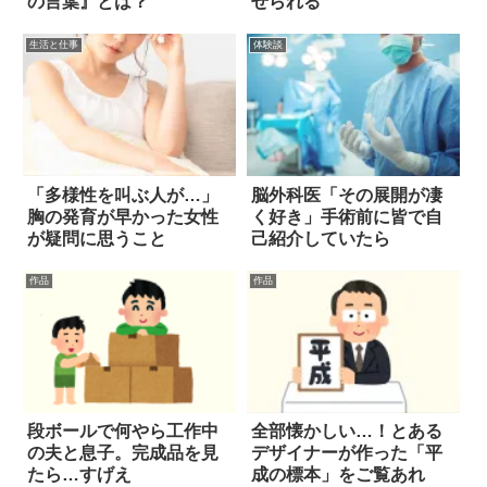
の言葉』とは？
せられる
生活と仕事
体験談
「多様性を叫ぶ人が…」
脳外科医「その展開が凄
胸の発育が早かった女性
く好き」手術前に皆で自
が疑問に思うこと
己紹介していたら
作品
作品
段ボールで何やら工作中
全部懐かしい…！とある
の夫と息子。完成品を見
デザイナーが作った「平
たら…すげえ
成の標本」をご覧あれ