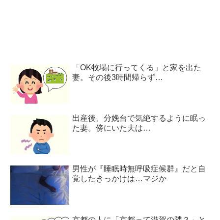
「OK牧場に行ってくる」と家を出た
妻。その後3時間帰らず…
出産後、分娩台で気絶するように眠っ
た妻。傍にいた夫は…
男性が『睡眠時無呼吸症候群』だと自
覚したきっかけは…マジか
京都の人に「京都って滋賀の隣？」と