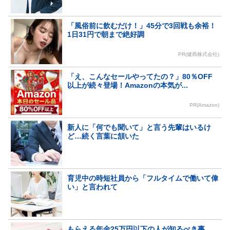
「風俗前に飲むだけ！」45分で3回戦も余裕！
1日31円で朝まで絶好調
PR(健商株式会社)
「え、こんなセールやってたの？」80％OFF
以上が続々登場！Amazonの本気が...
PR(Amazon)
新人に「何でも聞いて」と言う先輩はいるけ
ど…続く言葉に頷いた
育児中の時短社員から「フルタイムで働いて偉
い」と言われて
もらえる年金25万円以下の人が知るべき事