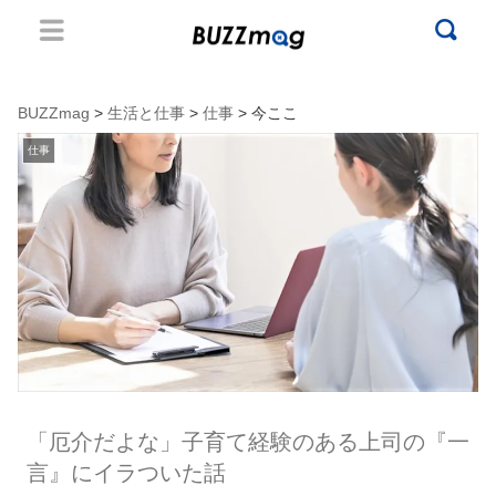
BUZZmag
>
生活と仕事
>
仕事
> 今ここ
仕事
「厄介だよな」子育て経験のある上司の『一
言』にイラついた話