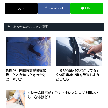
X
Facebook
LINE
今、あなたにオススメの記事
男性が『睡眠時無呼吸症候
「まだ心臓バクバクしてる」
群』だと自覚したきっかけ
立体駐車場で車を発進しよう
は…マジか
としたら
クレーム対応がすごく上手い人にコツを聞いた
ら…なるほど！