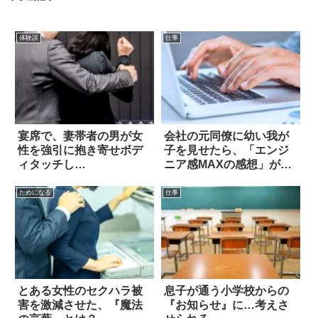
体験談
仕事
宴席で、妻帯者の男が女
会社の元同僚に幼い我が
性を強引に抱き寄せボデ
子を見せたら、「エンジ
ィタッチし…
ニア感MAXの感想」が返
ってきた！
ためになる
仕事
とある女性のセクハラ被
息子が通う小学校からの
害を激減させた、『魔法
『お知らせ』に…考えさ