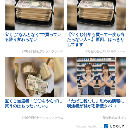
宝くじ“なんとなく”で買ってい
【宝くじ何年も買って一度も当
る限り変わらない
たらない人へ】原因、はっきり
してます
[PR]合同会社デジタルファーム
[PR]合同会社デジタルファーム
宝くじ当選者「〇〇をやらずに
「たばこ税なし」思わぬ朗報に
買うのはもったいない」
喫煙者が群がる新型タバコ
[PR]合同会社デジタルファーム
[PR]株式会社HAL
Recommended by