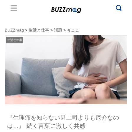
BUZZmag
>
生活と仕事
>
話題
> 今ここ
生活と仕事
『生理痛を知らない男上司よりも厄介なの
は…』 続く言葉に激しく共感