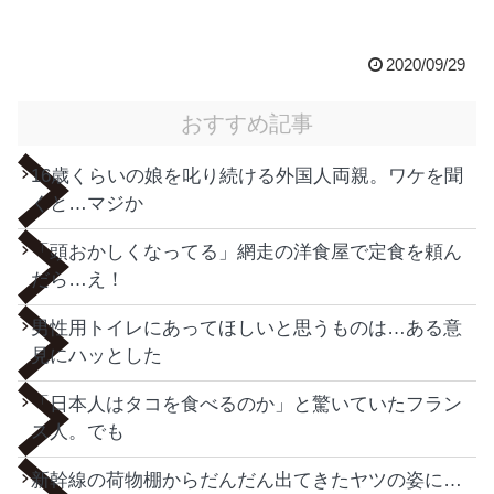
2020/09/29
おすすめ記事
16歳くらいの娘を叱り続ける外国人両親。ワケを聞
くと…マジか
「頭おかしくなってる」網走の洋食屋で定食を頼ん
だら…え！
男性用トイレにあってほしいと思うものは…ある意
見にハッとした
「日本人はタコを食べるのか」と驚いていたフラン
ス人。でも
新幹線の荷物棚からだんだん出てきたヤツの姿に…