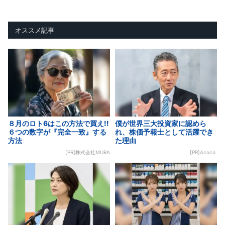
オススメ記事
８月のロト6はこの方法で買え!!
僕が世界三大投資家に認めら
６つの数字が『完全一致』する
れ、株価予報士として活躍でき
方法
た理由
[PR]株式会社MURA
[PR]Acoco.