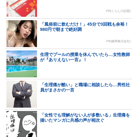
PR(くらしの話題)
「風俗前に飲むだけ！」45分で3回戦も余裕！
980円で朝まで絶好調
PR(健商株式会社)
生理でプールの授業を休んでいたら…女性教師
が『ありえない一言』！
「生理痛が酷い」と職場に相談したら…男性社
員がまさかの一言
「女性でも理解がない人が多数いる」生理痛を
描いたマンガに共感の声が相次ぐ