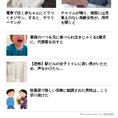
電車で泣く赤ちゃんにイラつ
チャイムが鳴り、画面には見
くオジサン。すると、サラリ
覚えのない高齢女性が。用件
ーマンが
を聞くと
最後の一つを兄に食べられ泣きじゃくる2歳児
に、代替案を出すと
【恐怖】駅ビルの女子トイレに若い男がいたた
め、声をかけたら…
秋葉原で怪しい宗教に勧誘された男性は…こう
切り抜けた
Recommended by