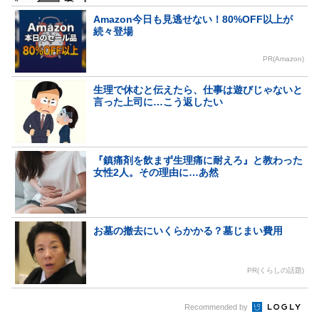
Amazon今日も見逃せない！80%OFF以上が
続々登場
PR(Amazon)
生理で休むと伝えたら、仕事は遊びじゃないと
言った上司に…こう返したい
『鎮痛剤を飲まず生理痛に耐えろ』と教わった
女性2人。その理由に…あ然
お墓の撤去にいくらかかる？墓じまい費用
PR(くらしの話題)
Recommended by