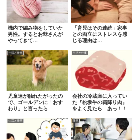
機内で編み物をしていた
「育児はその連続」家事
男性。するとお爺さんが
との両立にストレスを感
やってきて…
じる理由は…
生活と仕事
生活と仕事
児童達が触れたがったの
会社の冷蔵庫に入ってい
で、ゴールデンに「おす
た『松坂牛の霜降り肉』
わり」と言ったら
をよく見たら…あっ！！
生活と仕事
仕事