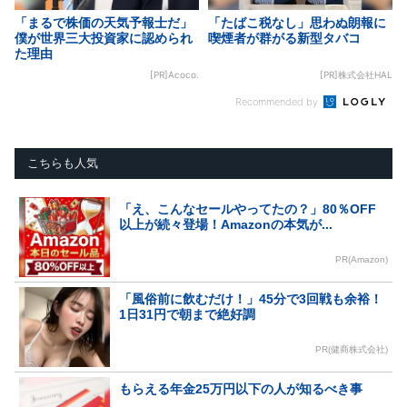
「まるで株価の天気予報士だ」
「たばこ税なし」思わぬ朗報に
僕が世界三大投資家に認められ
喫煙者が群がる新型タバコ
た理由
[PR]Acoco.
[PR]株式会社HAL
Recommended by
こちらも人気
「え、こんなセールやってたの？」80％OFF
以上が続々登場！Amazonの本気が...
PR(Amazon)
「風俗前に飲むだけ！」45分で3回戦も余裕！
1日31円で朝まで絶好調
PR(健商株式会社)
もらえる年金25万円以下の人が知るべき事