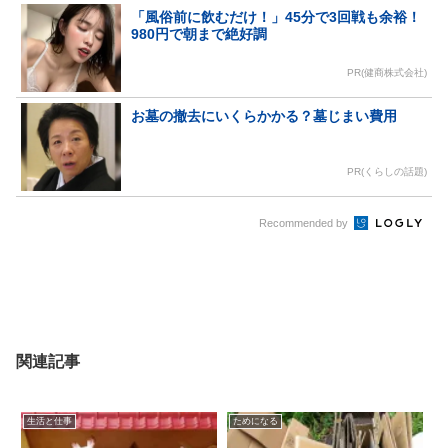
「風俗前に飲むだけ！」45分で3回戦も余裕！
980円で朝まで絶好調
PR(健商株式会社)
お墓の撤去にいくらかかる？墓じまい費用
PR(くらしの話題)
Recommended by
関連記事
生活と仕事
ためになる