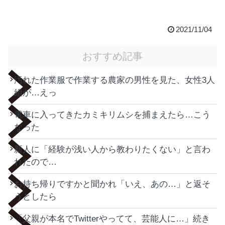
2021/11/04
おすすめ記事
汚れた作業服で作業する農家の男性を見た、女性3人
組が…えっ
電車に入ってきたカミキリムシを捕まえたら…こう
なった
新人に「経験が浅い人から教わりたくない」と言わ
れたので…
お持ち帰りですかと聞かれ「いえ、あの…」と返そ
うとしたら
「父親が本名でTwitterやってて、芸能人に…」続き