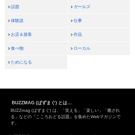
話題
ガールズ
体験談
仕事
お店＆接客
作品
食べ物
ローカル
ためになる
BUZZMAG (ばずまぐ) とは…
BUZZmag (ばずまぐ) は、「笑える」「楽しい」「癒され
る」などの『こころおどる話題』を集めたWebマガジンで
す。