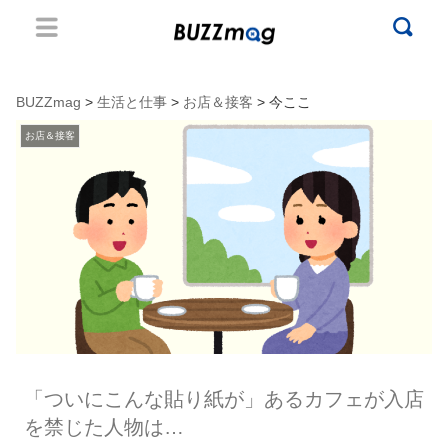
BUZZmag
>
生活と仕事
>
お店＆接客
> 今ここ
お店＆接客
「ついにこんな貼り紙が」あるカフェが入店
を禁じた人物は…