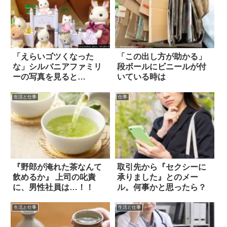
「えらいゴツくなった
「この出し方が助かる」
な」シルバニアファミリ
段ボールにビニールが付
ーの写真を見ると…
いている時は
生活と仕事
仕事
『野郎が淹れた茶なんて
取引先から『セクシーに
飲めるか』 上司の叱責
承りました』とのメー
に、男性社員は…！！
ル。何事かと思ったら？
生活と仕事
生活と仕事