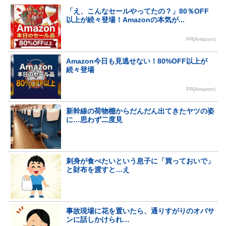
「え、こんなセールやってたの？」80％OFF
以上が続々登場！Amazonの本気が...
PR(Amazon)
Amazon今日も見逃せない！80%OFF以上が
続々登場
PR(Amazon)
新幹線の荷物棚からだんだん出てきたヤツの姿
に…思わず二度見
刺身が食べたいという息子に「買っておいで」
と財布を渡すと…え
事故現場に花を置いたら、通りすがりのオバサ
ンに話しかけられ…