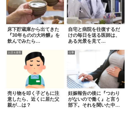
床下貯蔵庫から出てきた
自宅と病院を往復するだ
『30年ものの大吟醸』を
けの毎日を送る医師は、
飲んでみたら…
ある光景を見て…
お店＆接客
仕事
売り物を叩く子どもに注
妊娠報告の後に『つわり
意したら、近くに居た父
がないので働く』と言う
親が…は？
部下。それを聞いた中年
の男性上司は？