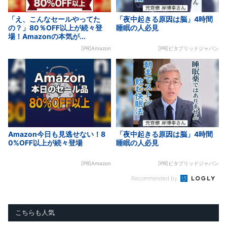
「え、こんなセールやってた
「夜中起きる原因は脳」4時間
の？」80％OFF以上が続々登
睡眠の人必見
場！Amazonの本気が...
[PR]Amazon
[PR]ビタブリッドジャパン
Amazon今日も見逃せない！8
「夜中起きる原因は脳」4時間
0%OFF以上が続々登場
睡眠の人必見
[PR]Amazon
[PR]ビタブリッドジャパン
Recommended by
こちらも人気