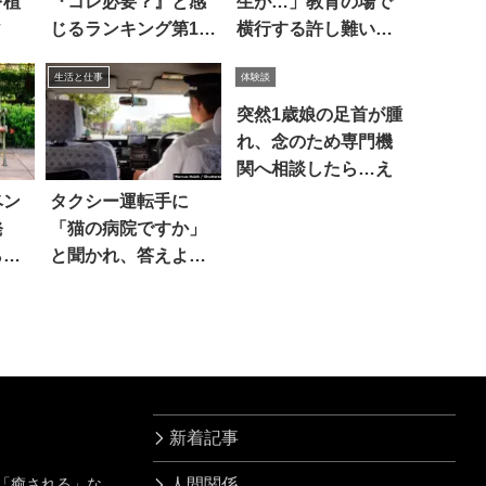
を植
『コレ必要？』と感
生が…」教育の場で
ィ
じるランキング第1位
横行する許し難いこ
は…納得！
ととは
生活と仕事
体験談
突然1歳娘の足首が腫
れ、念のため専門機
関へ相談したら…え
ベン
タクシー運転手に
発
「猫の病院ですか」
ら…
と聞かれ、答えよう
としたら
新着記事
」「癒される」な
人間関係