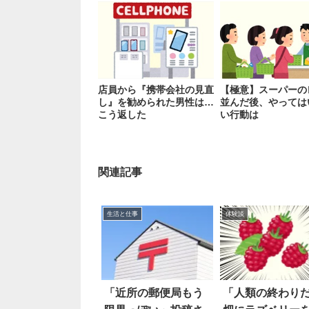
店員から『携帯会社の見直
【極意】スーパーの
し』を勧められた男性は…
並んだ後、やっては
こう返した
い行動は
関連記事
生活と仕事
体験談
「近所の郵便局もう
「人類の終わり