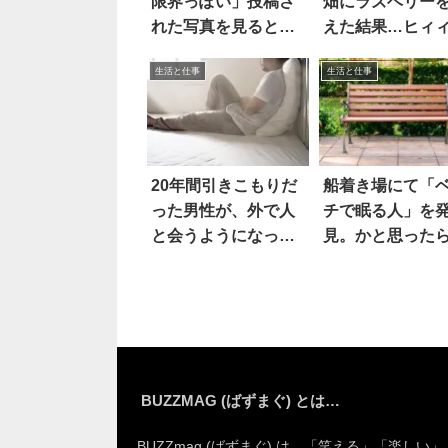
限界っぽい」投稿さ
畑にラズベリー
れた写真を見ると…
えた結果…ヒィ
生活と仕事
生活と仕事
20年間引きこもりだ
船着き場にて「
った男性が、外で人
チで眠る人」を
と会うようになっ
見。かと思った
て…
えええ！？
BUZZMAG (ばずまぐ) とは…
BUZZmag (ばずまぐ) は、「笑える」「楽しい