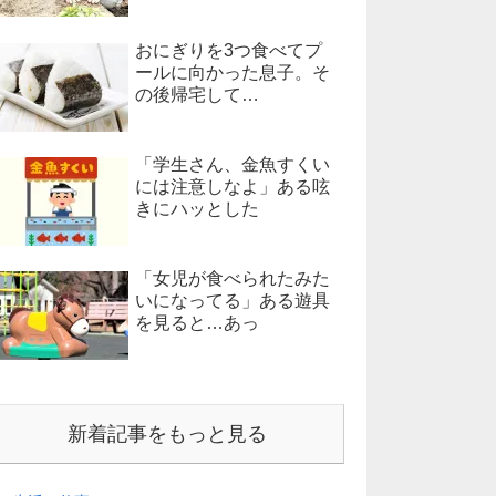
おにぎりを3つ食べてプ
ールに向かった息子。そ
の後帰宅して…
「学生さん、金魚すくい
には注意しなよ」ある呟
きにハッとした
「女児が食べられたみた
いになってる」ある遊具
を見ると…あっ
新着記事をもっと見る