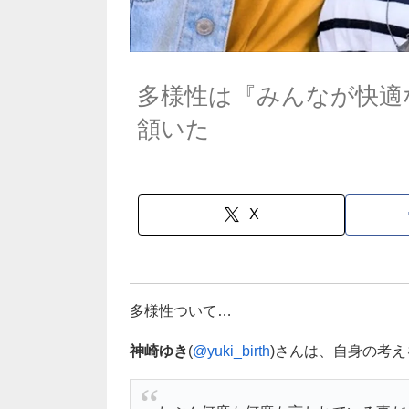
多様性は『みんなが快適
頷いた
X
多様性ついて…
神崎ゆき
(
@yuki_birth
)さんは、自身の考