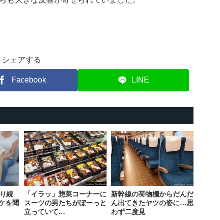
シェアする
Facebook
LINE
叱り続
「イラッ」惣菜コーナーに
新幹線の荷物棚からだんだ
ケを聞
スーツの男たちがぼーっと
ん出てきたヤツの姿に…思
立っていて…
わず二度見