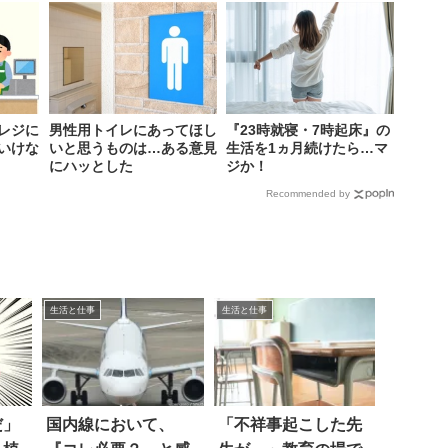
レジに
男性用トイレにあってほし
『23時就寝・7時起床』の
いけな
いと思うものは…ある意見
生活を1ヵ月続けたら…マ
にハッとした
ジか！
Recommended by
生活と仕事
生活と仕事
だ」
国内線において、
「不祥事起こした先