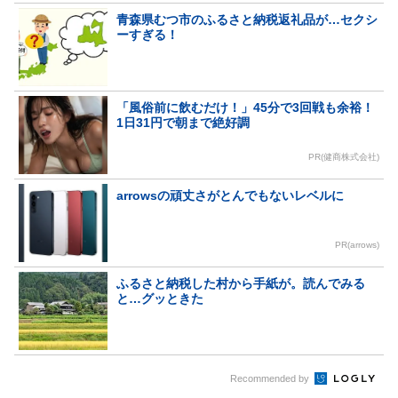
青森県むつ市のふるさと納税返礼品が…セクシ
ーすぎる！
「風俗前に飲むだけ！」45分で3回戦も余裕！
1日31円で朝まで絶好調
PR(健商株式会社)
arrowsの頑丈さがとんでもないレベルに
PR(arrows)
ふるさと納税した村から手紙が。読んでみる
と…グッときた
Recommended by