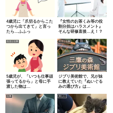
4歳児に「爪切るからこた
『女性のお茶くみ等の役
つから出てきて」と言っ
割分担はハラスメント』
たら…ふふっ
そんな研修直後…え！？
生活と仕事
生活と仕事
5歳児が、「いつも仕事頑
ジブリ美術館で、兄が妹
張ってるから」と母に手
に教えていた『ぬいぐる
渡した物は…
みの選び方』は…
仕事
美しい