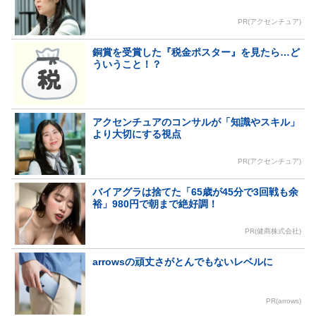
PR(アクセンチュア)
銅賞を受賞した『税金ポスター』を見たら…ど
ういうこと！？
アクセンチュアのコンサルが「知識やスキル」
より大切にする視点
PR(アクセンチュア)
バイアグラは捨てた「65歳が45分で3回戦も余
裕」980円で朝まで絶好調！
PR(健商株式会社)
arrowsの頑丈さがとんでもないレベルに
PR(arrows)