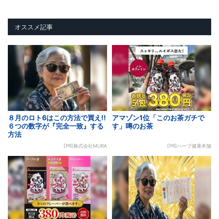
オススメ記事
８月のロト6はこの方法で買え!!
アマゾン1位「このお茶ガチで
６つの数字が『完全一致』する
す」噂のお茶
方法
[PR]株式会社MURA
[PR]ハーブ健康本舗