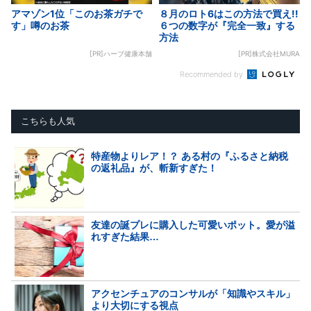
アマゾン1位「このお茶ガチで
８月のロト6はこの方法で買え!!
す」噂のお茶
６つの数字が『完全一致』する
方法
[PR]ハーブ健康本舗
[PR]株式会社MURA
Recommended by
こちらも人気
特産物よりレア！？ ある村の『ふるさと納税
の返礼品』が、斬新すぎた！
友達の誕プレに購入した可愛いポット。愛が溢
れすぎた結果…
アクセンチュアのコンサルが「知識やスキル」
より大切にする視点