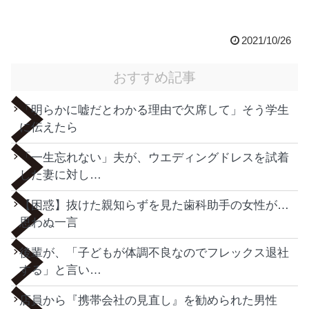
2021/10/26
おすすめ記事
「明らかに嘘だとわかる理由で欠席して」そう学生
に伝えたら
「一生忘れない」夫が、ウエディングドレスを試着
した妻に対し…
【困惑】抜けた親知らずを見た歯科助手の女性が…
思わぬ一言
後輩が、「子どもが体調不良なのでフレックス退社
する」と言い…
店員から『携帯会社の見直し』を勧められた男性