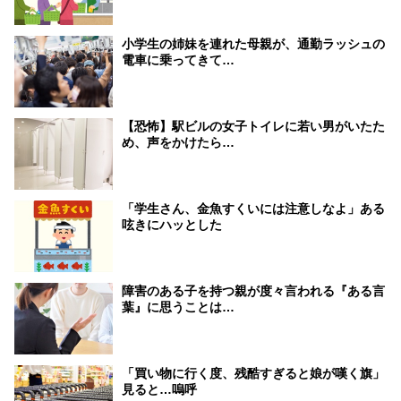
小学生の姉妹を連れた母親が、通勤ラッシュの
電車に乗ってきて…
【恐怖】駅ビルの女子トイレに若い男がいたた
め、声をかけたら…
「学生さん、金魚すくいには注意しなよ」ある
呟きにハッとした
障害のある子を持つ親が度々言われる『ある言
葉』に思うことは…
「買い物に行く度、残酷すぎると娘が嘆く旗」
見ると…嗚呼