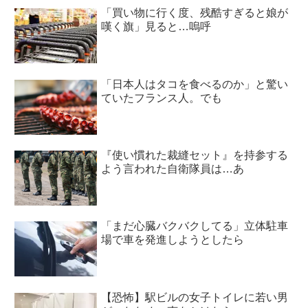
「買い物に行く度、残酷すぎると娘が
嘆く旗」見ると…嗚呼
「日本人はタコを食べるのか」と驚い
ていたフランス人。でも
『使い慣れた裁縫セット』を持参する
よう言われた自衛隊員は…あ
「まだ心臓バクバクしてる」立体駐車
場で車を発進しようとしたら
【恐怖】駅ビルの女子トイレに若い男