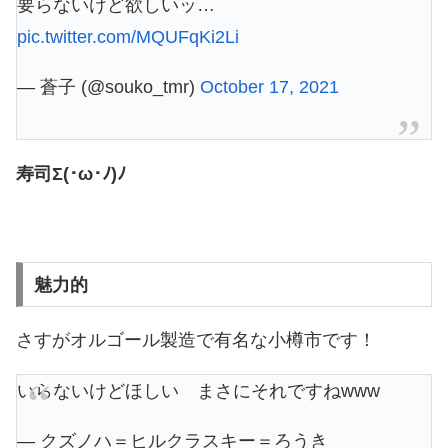
要らないけど欲しいッ…
pic.twitter.com/MQUFqKi2Li
— 蒼子 (@souko_tmr)
October 17, 2021
寿司Σ(･ω･ﾉ)ﾉ
魅力的
さすがオルゴール製造で有名な小樽市です！
いらないけどほしい まさにそれですねwww
— クズノハ＝ヒルクラスキー＝ろうき