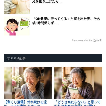
児を抱き上げたら…
「OK牧場に行ってくる」と家を出た妻。その
後3時間帰らず…
Recommended by
オススメ記事
【宝くじ落選】外れ続ける流
「どうせ当たらない」と思って
れ、ここで断ちませんか
た私が本当に当選した“買い