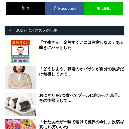
X
Facebook
LINE
今、あなたにオススメの記事
「学生さん、金魚すくいには注意しなよ」ある
呟きにハッとした
「どうしよう」職場のオバサンが自分の挨拶だ
け無視してきて…
おにぎりを3つ食べてプールに向かった息子。
その後帰宅して…
「わたあめが一瞬で溶けて魔界の傘に」投稿写
真に16万いいね