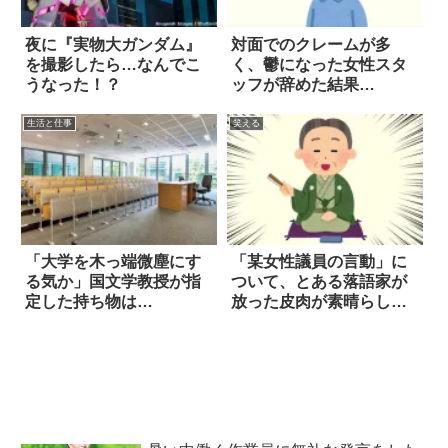
夜に『実物大ガンダム』
対面でのクレームが多
を撮影したら…なんでこ
く、鬱になった女性スタ
うなった！？
ッフが辞めた結果…
生活と仕事
笑える
「大学を木っ端微塵にす
「某女性議員の言動」に
る気か」国文学教授が指
ついて、とある落語家が
定した持ち物は…
放った皮肉が素晴らしい
(笑)