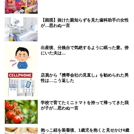
【困惑】抜けた親知らずを見た歯科助手の女性
が…思わぬ一言
出産後、分娩台で気絶するように眠った妻。傍
にいた夫は…
店員から『携帯会社の見直し』を勧められた男
性は…こう返した
学校で育てたミニトマトを持って帰ってきた我
が子が…思わぬ一言
抱っこ紐を装着後、1歳児を抱くと見せかけ4歳