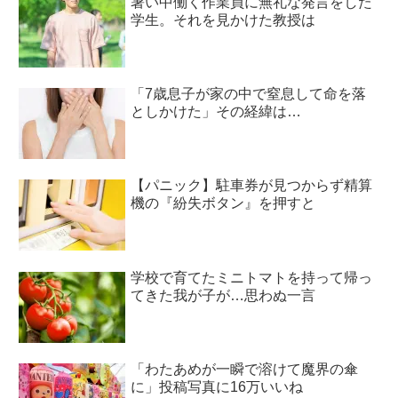
暑い中働く作業員に無礼な発言をした
学生。それを見かけた教授は
「7歳息子が家の中で窒息して命を落
としかけた」その経緯は…
【パニック】駐車券が見つからず精算
機の『紛失ボタン』を押すと
学校で育てたミニトマトを持って帰っ
てきた我が子が…思わぬ一言
「わたあめが一瞬で溶けて魔界の傘
に」投稿写真に16万いいね