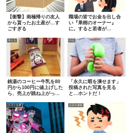
【衝撃】南極帰りの友人
職場の皆でお金を出し合
から貰ったお土産が…す
い『果樹のオーナー』
ごすぎる
に。すると若者が…
考える
作品
銭湯のコーヒー牛乳を80
「永久に暇を潰せます」
円から100円に値上げした
投稿された写真を見る
ら、売上が跳ね上がった
と…ホントだ！
話
生活と仕事
お店＆接客