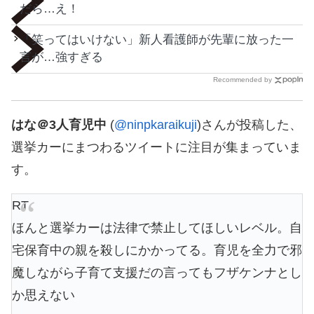
だら…え！
「笑ってはいけない」新人看護師が先輩に放った一
言が…強すぎる
Recommended by
はな＠3人育児中
(
@ninpkaraikuji
)さんが投稿した、
選挙カーにまつわるツイートに注目が集まっていま
す。
RT
ほんと選挙カーは法律で禁止してほしいレベル。自
宅保育中の親を殺しにかかってる。育児を全力で邪
魔しながら子育て支援だの言ってもフザケンナとし
か思えない