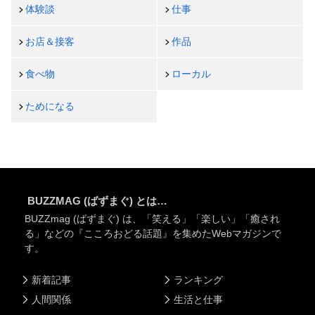
体験談
仕事
お店＆接客
作品
食べ物
ローカル
ためになる
BUZZMAG (ばずまぐ) とは…
BUZZmag (ばずまぐ) は、「笑える」「楽しい」「癒され
る」などの『こころおどる話題』を集めたWebマガジンで
す。
新着記事
ランキング
人間関係
生活と仕事