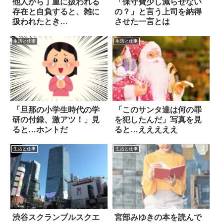
他人から丁重に扱われる
「保守費少し減らせない
存在と自負すると、雑に
の？」と言う上司を納得
扱われたとき…
させた一言とは
生活と仕事
生活と仕事
「旦那の小学生時代の学
「このサンタ達は何の罪
研の付録、激アツ！」見
を犯したんだ」写真を見
ると…ホントだ
ると…えええええ
生活と仕事
生活と仕事
渋谷スクランブルスクエ
宮部みゆきの本を読んで