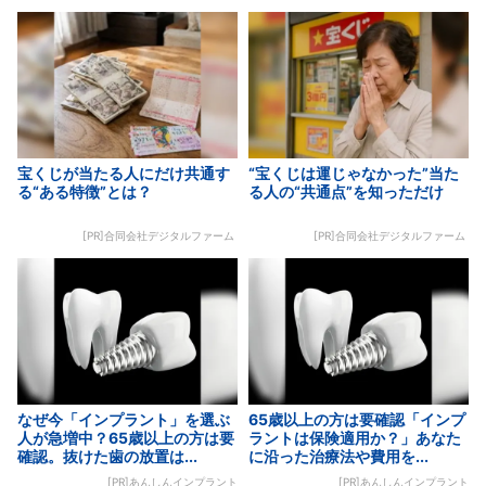
宝くじが当たる人にだけ共通す
“宝くじは運じゃなかった”当た
る“ある特徴”とは？
る人の“共通点”を知っただけ
[PR]合同会社デジタルファーム
[PR]合同会社デジタルファーム
なぜ今「インプラント」を選ぶ
65歳以上の方は要確認「インプ
人が急増中？65歳以上の方は要
ラントは保険適用か？」あなた
確認。抜けた歯の放置は...
に沿った治療法や費用を...
[PR]あんしんインプラント
[PR]あんしんインプラント