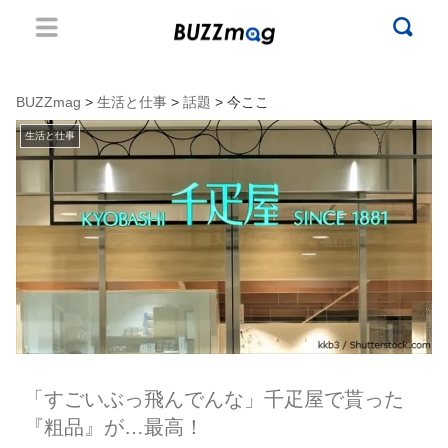
BUZZmag
>
生活と仕事
>
話題
> 今ここ
生活と仕事
「すごいぶっ飛んでんな」千疋屋で貰った
『粗品』が…最高！