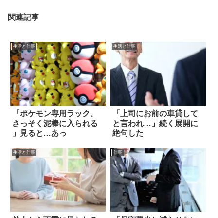
関連記事
生活と仕事
生活と仕事
「ポケモン専用ラック、
「上司にお前の車貸して
さっそく泥棒に入られる
と言われ…」続く展開に
」見ると…あっ
絶句した
生活と仕事
仕事