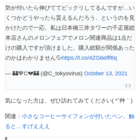
気が付いたら伸びててビックリしてるんですが…い
くつかどうやったら貰えるんだろう、というのを見
かけたので一応。私は日本橋三井タワーの千疋屋総
本店さんのメロンフェアでメロン関連商品は1点だ
けの購入ですが頂けました。購入総額が関係あった
のかはわかりません💦
https://t.co/4ZG6elff6q
— 🏰💙C💔🏰 (@C_tokyovirus)
October 13, 2021
気になった方は、ぜひ訪れてみてください( *´艸｀)
関連：
小さなコーヒーサイフォンが付いたペン。触
ると…すげえええ