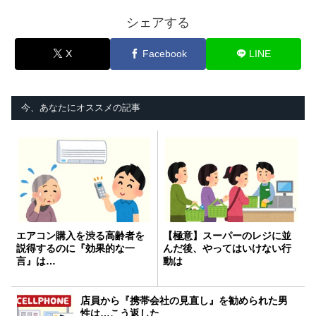
シェアする
X
Facebook
LINE
今、あなたにオススメの記事
エアコン購入を渋る高齢者を
【極意】スーパーのレジに並
説得するのに『効果的な一
んだ後、やってはいけない行
言』は…
動は
店員から『携帯会社の見直し』を勧められた男
性は…こう返した