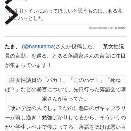
男性用トイレにあってほしいと思うものは…ある意
見にハッとした
Recommended by
たま、
(
@hantutama
)さんが投稿した、「某女性議
員の言動」を巡る、とある落語家さんの言葉に注目
が集まっています！
某女性議員の「バカ！」「このハゲ！」「死ね
ば？」などの暴言について、先日行った落語会で噺
家さんが言ってた。
「凄い学歴の人でしょ？なのに悪口のボキャブラリ
ーが貧し過ぎ！勉強ばかりしてるから、そういうの
が小学生レベルで停まってる。落語を聴けば悪い言