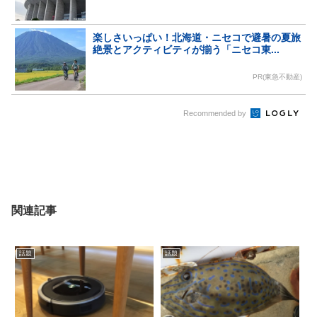
楽しさいっぱい！北海道・ニセコで避暑の夏旅
絶景とアクティビティが揃う「ニセコ東...
PR(東急不動産)
Recommended by
関連記事
話題
話題