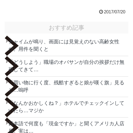
2017/07/20
おすすめ記事
チャイムが鳴り、画面には見覚えのない高齢女性
が。用件を聞くと
「どうしよう」職場のオバサンが自分の挨拶だけ無
視してきて…
「買い物に行く度、残酷すぎると娘が嘆く旗」見る
と…嗚呼
「なんかおかしくね？」ホテルでチェックインして
いたら…マジか
日本語で何度も「現金ですか」と聞くアメリカ人店
員。実は…