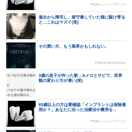
PR(あんしんインプラント)
遠出から帰宅し、留守番していた猫に駆け寄る
と…これはマズイ(笑)
その買い方、もう限界かもしれない。
PR(BettingBreakDown)
3歳の息子が作った歌→Aメロとサビで、世界
観の変わり方が凄い(笑)
65歳以上の方は要確認「インプラントは保険適
用か？」あなたに沿った治療法や費用を...
PR(あんしんインプラント)