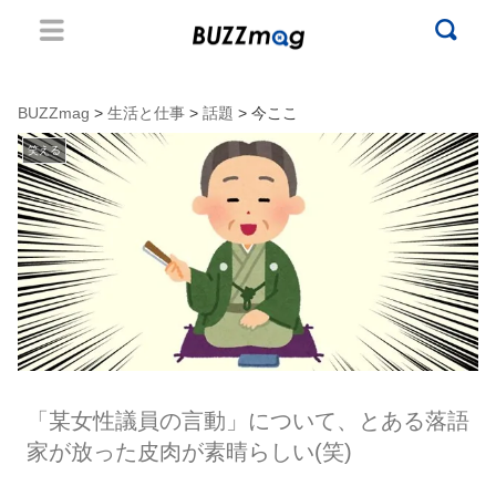
BUZZmag
>
生活と仕事
>
話題
> 今ここ
笑える
「某女性議員の言動」について、とある落語
家が放った皮肉が素晴らしい(笑)