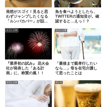
発想がスゴイ！見ると思
魚を食べようとしたら、
わずジャンプしたくなる
TWITTERの通知音が。確
「ルンバカバー」が話題
認すると…えっ！？
に
生活と仕事
生活と仕事
『業界初の試み』 花火会
「最後まで親孝行したい
社が発表した「ある計
なら…」母を在宅介護し
画」に、称賛の嵐！！
て思ったことは
生活と仕事
笑える