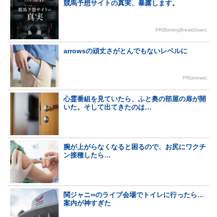
競馬予想サイトの真実、暴露します。
PR(BettingBreakDown)
arrowsの頑丈さがとんでもないレベルに
PR(arrows)
心霊番組を見ていたら、ふと奥の部屋の扉が開
いた。そして出てきたのは…
腕が上がらなくなると困るので、お尻にワクチ
ン接種したら…
関ジャニ∞のライブ会場でトイレに行ったら…
案内が神すぎた