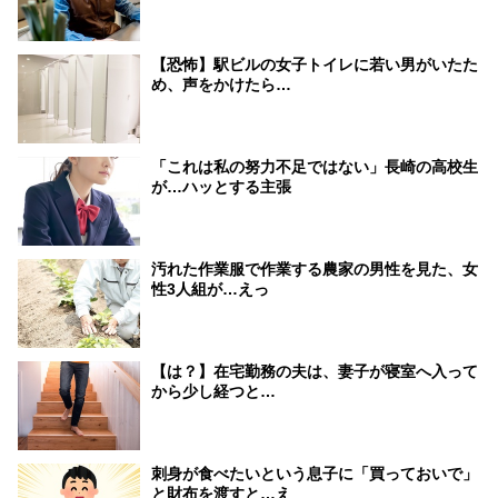
【恐怖】駅ビルの女子トイレに若い男がいたた
め、声をかけたら…
「これは私の努力不足ではない」長崎の高校生
が…ハッとする主張
汚れた作業服で作業する農家の男性を見た、女
性3人組が…えっ
【は？】在宅勤務の夫は、妻子が寝室へ入って
から少し経つと…
刺身が食べたいという息子に「買っておいで」
と財布を渡すと…え