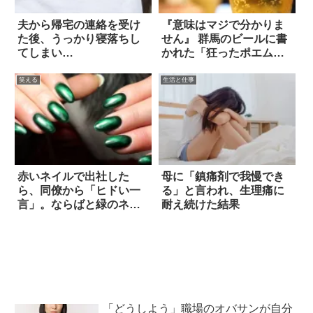
夫から帰宅の連絡を受け
『意味はマジで分かりま
た後、うっかり寝落ちし
せん』 群馬のビールに書
てしまい…
かれた「狂ったポエム」
がヤバい！
笑える
生活と仕事
赤いネイルで出社した
母に「鎮痛剤で我慢でき
ら、同僚から「ヒドい一
る」と言われ、生理痛に
言」。ならばと緑のネイ
耐え続けた結果
ルに変えたら！？
「どうしよう」職場のオバサンが自分