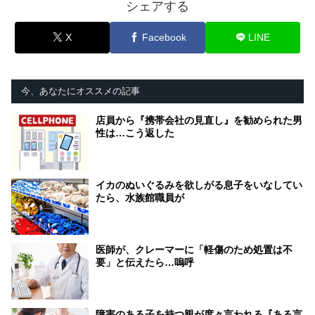
シェアする
X
Facebook
LINE
今、あなたにオススメの記事
店員から『携帯会社の見直し』を勧められた男
性は…こう返した
イカのぬいぐるみを欲しがる息子をいなしてい
たら、水族館職員が
医師が、クレーマーに「軽傷のため処置は不
要」と伝えたら…嗚呼
障害のある子を持つ親が度々言われる『ある言