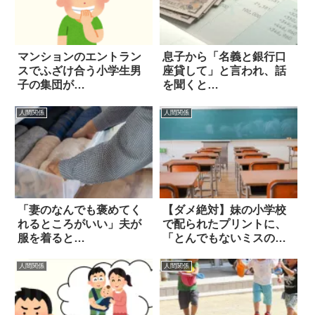
マンションのエントラン
息子から「名義と銀行口
スでふざけ合う小学生男
座貸して」と言われ、話
子の集団が…
を聞くと…
人間関係
人間関係
「妻のなんでも褒めてく
【ダメ絶対】妹の小学校
れるところがいい」夫が
で配られたプリントに、
服を着ると…
「とんでもないミスの
跡」を発見した！
人間関係
人間関係