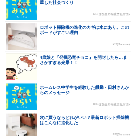
重した社会づくり
PR(住友生命福祉文化財団)
ロボット掃除機の進化のカギは水にあり。この
ボードがすごい理由
PR(Dreame)
4歳娘と『発掘恐竜チョコ』を開封したら…ま
さかすぎる光景！！
ホームレス中学生を経験した麒麟・田村さんか
らのメッセージ
PR(住友生命福祉文化財団)
次に買うならどれがいい？最新ロボット掃除機
はこんなに進化した
PR(Dreame)