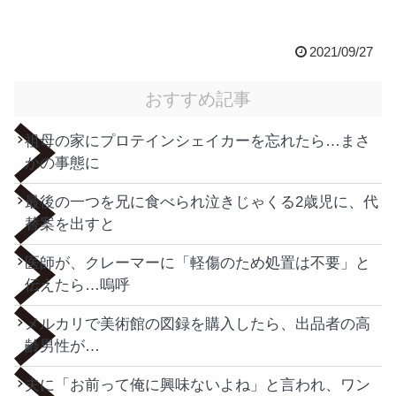
2021/09/27
おすすめ記事
祖母の家にプロテインシェイカーを忘れたら…まさ
かの事態に
最後の一つを兄に食べられ泣きじゃくる2歳児に、代
替案を出すと
医師が、クレーマーに「軽傷のため処置は不要」と
伝えたら…嗚呼
メルカリで美術館の図録を購入したら、出品者の高
齢男性が…
夫に「お前って俺に興味ないよね」と言われ、ワン