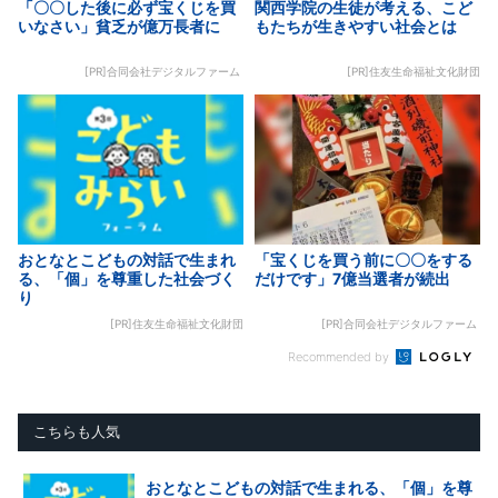
「〇〇した後に必ず宝くじを買
関西学院の生徒が考える、こど
いなさい」貧乏が億万長者に
もたちが生きやすい社会とは
[PR]合同会社デジタルファーム
[PR]住友生命福祉文化財団
おとなとこどもの対話で生まれ
「宝くじを買う前に〇〇をする
る、「個」を尊重した社会づく
だけです」7億当選者が続出
り
[PR]住友生命福祉文化財団
[PR]合同会社デジタルファーム
Recommended by
こちらも人気
おとなとこどもの対話で生まれる、「個」を尊