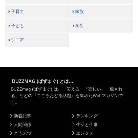
子育て
家族
子ども
学生
シニア
BUZZMAG (ばずまぐ) とは…
BUZZmag (ばずまぐ) は、「笑える」「楽しい」「癒され
る」などの『こころおどる話題』を集めたWebマガジンで
す。
新着記事
ランキング
人間関係
生活と仕事
どうぶつ
エンタメ