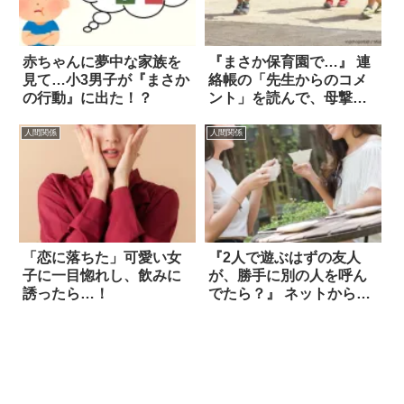
赤ちゃんに夢中な家族を
『まさか保育園で…』 連
見て…小3男子が『まさか
絡帳の「先生からのコメ
の行動』に出た！？
ント」を読んで、母撃
沈！！
人間関係
人間関係
「恋に落ちた」可愛い女
『2人で遊ぶはずの友人
子に一目惚れし、飲みに
が、勝手に別の人を呼ん
誘ったら…！
でたら？』 ネットからは
「絶対嫌」の声