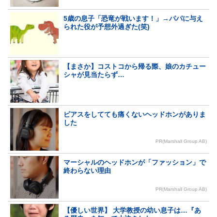
5歳の息子「恐竜が戦います！」→パパに与え
られた役が予想外過ぎた(笑)
【まさか】コストコから帰る際、娘のカチュー
シャが見当たらず…
ピアスをしてても痛くないヘッドホンがありま
した
PR(Marshall Group AB)
マーシャルのヘッドホンが「ファッション」で
終わらない理由
PR(Marshall Group AB)
【優しい世界】 大学教授の幼い息子は…『あ