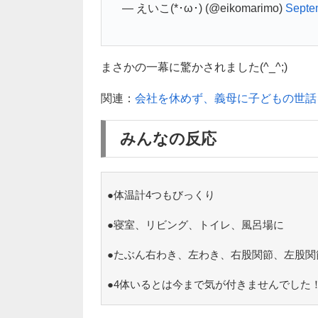
— えいこ(*･ω･) (@eikomarimo)
Septe
まさかの一幕に驚かされました(^_^;)
関連：
会社を休めず、義母に子どもの世話
みんなの反応
●体温計4つもびっくり
●寝室、リビング、トイレ、風呂場に
●たぶん右わき、左わき、右股関節、左股関
●4体いるとは今まで気が付きませんでした