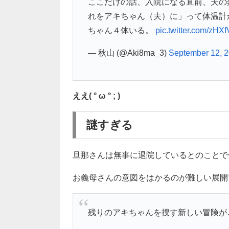
ここだけの話、入院になる直前、夫の
れをアキちゃん（夫）に」って体温計
ちゃん４体いる。
pic.twitter.com/zHX
— 秋山 (@Aki8ma_3)
September 12, 
ええ( ° ω ° ; )
謎すぎる
旦那さんは無事に退院しているとのことで
お義母さんの意図をはかるのが難しい展開
残りのアキちゃんを捜す新しい冒険が