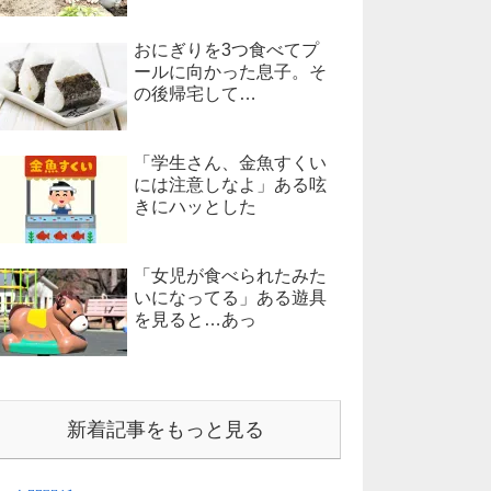
おにぎりを3つ食べてプ
ールに向かった息子。そ
の後帰宅して…
「学生さん、金魚すくい
には注意しなよ」ある呟
きにハッとした
「女児が食べられたみた
いになってる」ある遊具
を見ると…あっ
新着記事をもっと見る