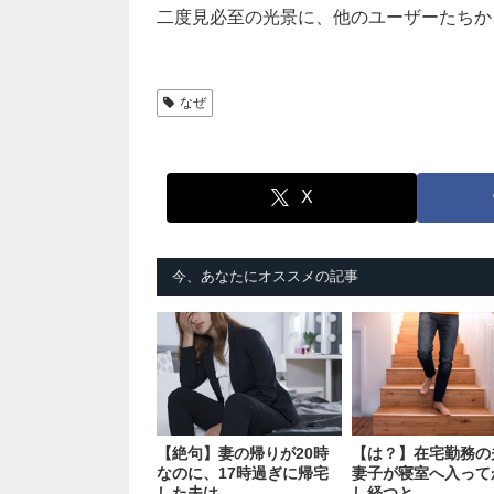
二度見必至の光景に、他のユーザーたちか
なぜ
X
今、あなたにオススメの記事
【絶句】妻の帰りが20時
【は？】在宅勤務の
なのに、17時過ぎに帰宅
妻子が寝室へ入って
した夫は…
し経つと…