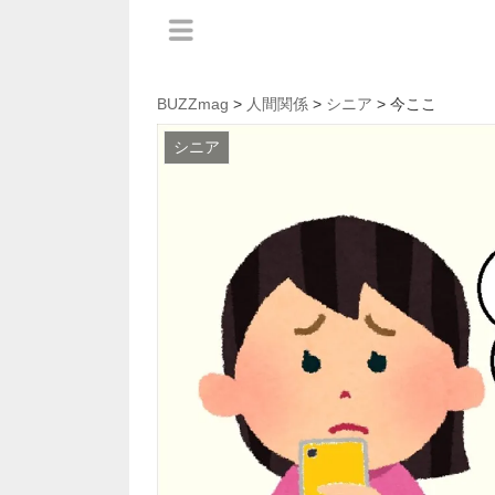
BUZZmag
>
人間関係
>
シニア
> 今ここ
シニア