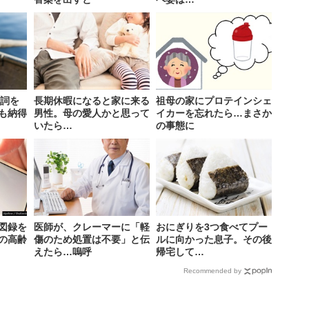
歌詞を
長期休暇になると家に来る
祖母の家にプロテインシェ
も納得
男性。母の愛人かと思って
イカーを忘れたら…まさか
いたら…
の事態に
図録を
医師が、クレーマーに「軽
おにぎりを3つ食べてプー
の高齢
傷のため処置は不要」と伝
ルに向かった息子。その後
えたら…嗚呼
帰宅して…
Recommended by