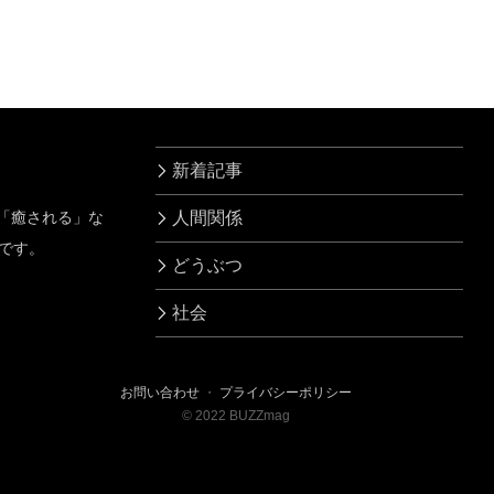
ヨンしんちゃん』だ
った！
新着記事
」「癒される」な
人間関係
です。
どうぶつ
社会
お問い合わせ
・
プライバシーポリシー
©
2022
BUZZmag