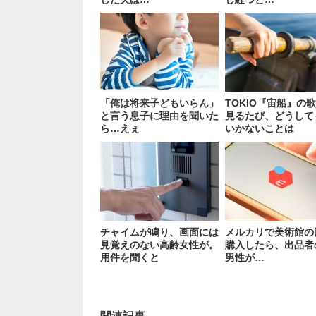
「俺は将来子どもいらん」
TOKIO『宙船』の
と言う息子に理由を聞いた
見るたび、どうして
ら…えぇ
いかないことは
チャイムが鳴り、画面には
メルカリで美術館の
見覚えのない高齢女性が。
購入したら、出品者
用件を聞くと
男性が…