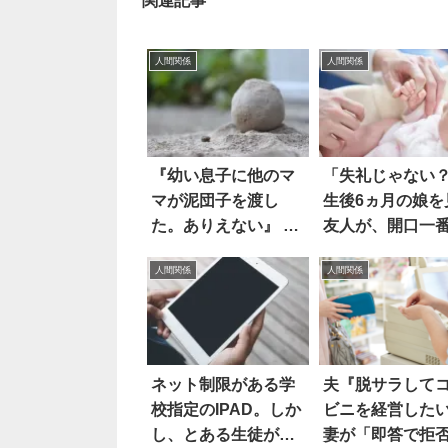
関連記事
人間関係
人間関係
『幼い息子に他のマ
「失礼じゃない
マが泥団子を渡し
生後6ヵ月の娘を
た。ありえない』 怒
友人が、開口一
る投稿主に、ネット
人間関係
人間関係
はボー然
ネット制限がある学
夫『脱サラして
校指定のIPAD。しか
ビニを経営した
し、とある生徒が
妻が「即答で拒