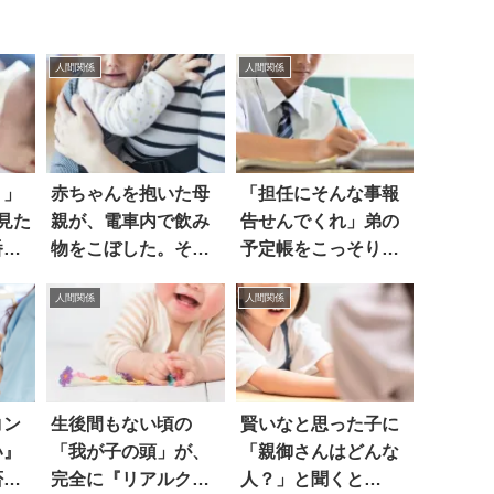
人間関係
人間関係
？」
赤ちゃんを抱いた母
「担任にそんな事報
見た
親が、電車内で飲み
告せんでくれ」弟の
番…
物をこぼした。その
予定帳をこっそり見
瞬間…！
ると…
人間関係
人間関係
コン
生後間もない頃の
賢いなと思った子に
い』
「我が子の頭」が、
「親御さんはどんな
否」
完全に『リアルクレ
人？」と聞くと…