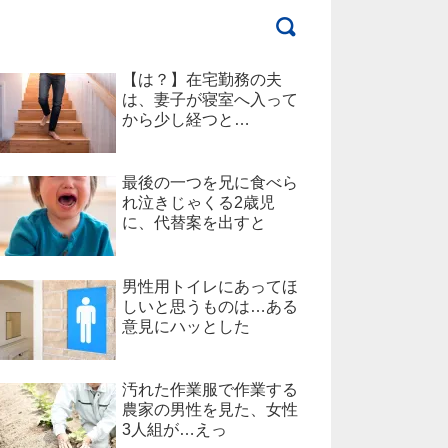
【は？】在宅勤務の夫
は、妻子が寝室へ入って
から少し経つと…
最後の一つを兄に食べら
れ泣きじゃくる2歳児
に、代替案を出すと
男性用トイレにあってほ
しいと思うものは…ある
意見にハッとした
汚れた作業服で作業する
農家の男性を見た、女性
3人組が…えっ