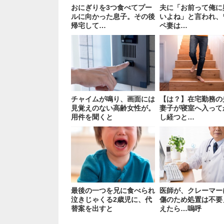
おにぎりを3つ食べてプー
夫に「お前って俺に
ルに向かった息子。その後
いよね」と言われ、
帰宅して…
ペ妻は…
チャイムが鳴り、画面には
【は？】在宅勤務の
見覚えのない高齢女性が。
妻子が寝室へ入って
用件を聞くと
し経つと…
最後の一つを兄に食べられ
医師が、クレーマー
泣きじゃくる2歳児に、代
傷のため処置は不要
替案を出すと
えたら…嗚呼