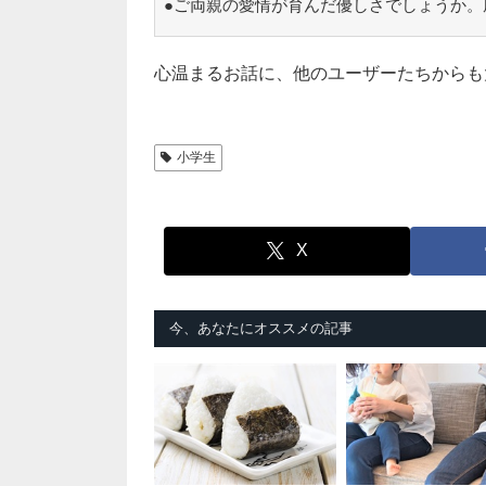
●ご両親の愛情が育んだ優しさでしょうか。
心温まるお話に、他のユーザーたちからも
小学生
X
今、あなたにオススメの記事