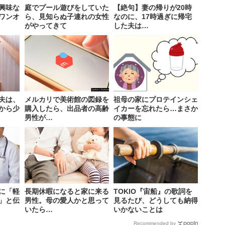
興味な
庭でプール遊びをしていた
【絶句】妻の帰りが20時
ワンオ
ら、見知らぬ子連れの女性
なのに、17時過ぎに帰宅
がやってきて
した夫は…
夫は、
メルカリで美術館の図録を
祖母の家にプロテインシェ
から少
購入したら、出品者の高齢
イカーを忘れたら…まさか
男性が…
の事態に
に「軽
長期休暇になると家に来る
TOKIO『宙船』の歌詞を
」と伝
男性。母の愛人かと思って
見るたび、どうしても納得
いたら…
いかないことは
Recommended by