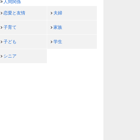
人間関係
恋愛と友情
夫婦
子育て
家族
子ども
学生
シニア