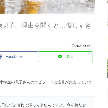
歳息子。理由を聞くと…優しすぎ
2021/09/12
Facebook
LINE
、小学生の息子さんのエピソードに注目が集まっていま
た日にずぶ濡れで帰って来たんですよ。傘を持たせ