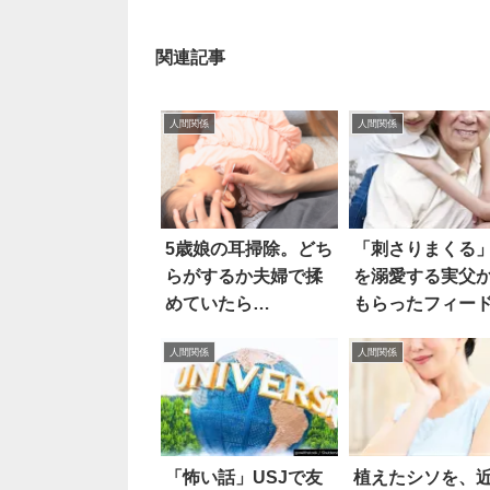
関連記事
人間関係
人間関係
5歳娘の耳掃除。どち
「刺さりまくる
らがするか夫婦で揉
を溺愛する実父
めていたら…
もらったフィー
ックは
人間関係
人間関係
「怖い話」USJで友
植えたシソを、