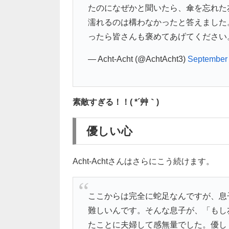
たのになぜかと聞いたら、傘を忘れた
濡れるのは構わなかったと答えました
ったら皆さんも褒めてあげてください
— Acht-Acht (@AchtAcht3)
September 
素敵すぎる！！( *´艸｀)
優しい心
Acht-Achtさんはさらにこう続けます。
ここからは完全に蛇足なんですが、息
難しいんです。そんな息子が、「もし
たことに夫婦して感無量でした。優し